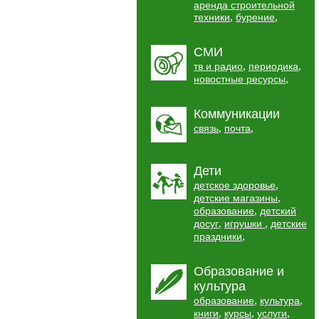
аренда строительной
,
,
техники
бурение
СМИ
,
,
тв и радио
периодика
,
новостные ресурсы
Коммуникации
,
,
связь
почта
Дети
,
детское здоровье
,
детские магазины
,
образование
детский
,
,
досуг
игрушки
детские
,
праздники
Образование и
культура
,
,
образование
культура
,
,
,
книги
курсы
услуги