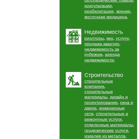
ортопедические товары
,
консультации
,
,
реабилитация
зрение
,
восточная медицина
Недвижимость
,
,
,
риэлторы
жкх
услуги
,
продажа квартир
недвижимость за
,
рубежом
аренда
,
недвижимости
Строительство
строительные
,
компании
строительные
,
материалы
дизайн и
,
проектирование
окна и
,
двери
инженерные
,
сети
строительные и
,
ремонтные услуги
,
отделочные материалы
,
геодезические услуги
,
изделия из металла