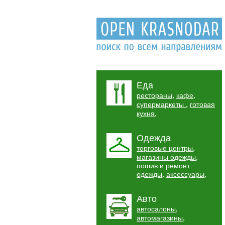
Еда
,
,
рестораны
кафе
,
супермаркеты
готовая
,
кухня
Одежда
,
торговые центры
,
магазины одежды
пошив и ремонт
,
,
одежды
аксессуары
Авто
,
автосалоны
,
автомагазины