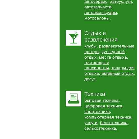
,
,
автосервис
автоуслуги
,
автозапчасти
,
автоаксессуары
,
мотосалоны
Отдых и
развлечения
,
клубы
развлекательные
,
центры
культурный
,
,
отдых
места отдыха
гостиницы и
,
пансионаты
товары для
,
,
отдыха
активный отдых
,
досуг
Техника
,
бытовая техника
,
цифровая техника
,
спецтехника
,
компьютерная техника
,
,
услуги
бензотехника
,
сельхозтехника