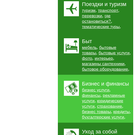
Поездки и туризм
,
,
туризм
транспорт
,
перевозки
где
,
остановиться?
,
тематические туры
Быт
,
мебель
бытовые
,
,
товары
бытовые услуги
,
,
фото
интерьер
,
магазины сантехники
,
бытовое оборудование
Бизнес и финансы
,
бизнес услуги
,
финансы
рекламные
,
услуги
юридические
,
,
услуги
страхование
,
,
бизнес товары
кредиты
,
бухгалтерские услуги
Уход за собой