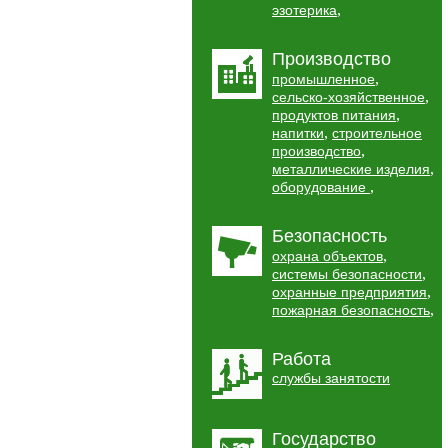
,
эзотерика
Производство
,
промышленное
,
сельско-хозяйственное
,
продуктов питания
,
напитки
строительное
,
производство
,
металлические изделия
,
оборудование
Безопасность
,
охрана объектов
,
системы безопасности
,
охранные предприятия
,
пожарная безопасность
Работа
службы занятости
Государство