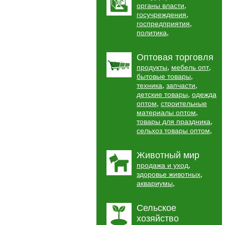
,
органы власти
,
госучреждения
,
госпредприятия
,
политика
Оптовая торговля
,
,
продукты
мебель опт
,
бытовые товары
,
,
техника
запчасти
,
детские товары
одежда
,
оптом
строительные
,
материалы оптом
,
товары для праздника
,
сельхоз товары оптом
Животный мир
,
продажа и уход
,
здоровье животных
,
аквариумы
Сельское
хозяйство