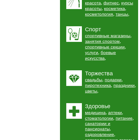
,
,
красота
фитнес
курсы
,
,
красоты
косметика
,
,
косметология
танцы
Спорт
,
спортивные магазины
,
занятия спортом
,
спортивные секции
,
услуги
боевые
,
искусства
Торжества
,
,
свадьбы
подарки
,
,
пиротехника
праздники
,
цветы
Здоровье
,
,
медицина
аптеки
,
,
стоматологии
питание
санатории и
,
пансионаты
,
оздоровление
,