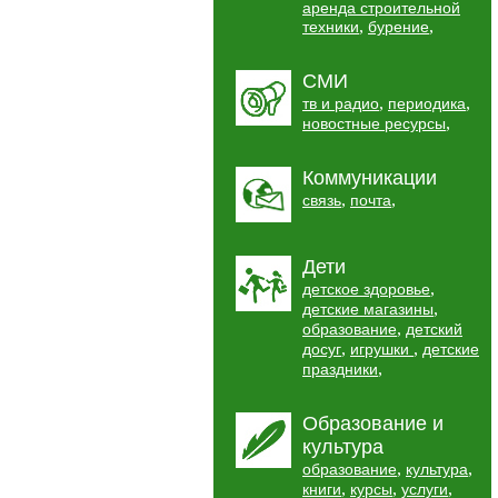
аренда строительной
,
,
техники
бурение
СМИ
,
,
тв и радио
периодика
,
новостные ресурсы
Коммуникации
,
,
связь
почта
Дети
,
детское здоровье
,
детские магазины
,
образование
детский
,
,
досуг
игрушки
детские
,
праздники
Образование и
культура
,
,
образование
культура
,
,
,
книги
курсы
услуги