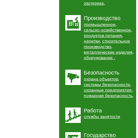
,
эзотерика
Производство
,
промышленное
,
сельско-хозяйственное
,
продуктов питания
,
напитки
строительное
,
производство
,
металлические изделия
,
оборудование
Безопасность
,
охрана объектов
,
системы безопасности
,
охранные предприятия
,
пожарная безопасность
Работа
службы занятости
Государство