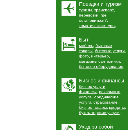
Поездки и туризм
,
,
туризм
транспорт
,
перевозки
где
,
остановиться?
,
тематические туры
Быт
,
мебель
бытовые
,
,
товары
бытовые услуги
,
,
фото
интерьер
,
магазины сантехники
,
бытовое оборудование
Бизнес и финансы
,
бизнес услуги
,
финансы
рекламные
,
услуги
юридические
,
,
услуги
страхование
,
,
бизнес товары
кредиты
,
бухгалтерские услуги
Уход за собой