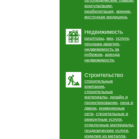
ортопедические товары
,
консультации
,
,
реабилитация
зрение
,
восточная медицина
Недвижимость
,
,
,
риэлторы
жкх
услуги
,
продажа квартир
недвижимость за
,
рубежом
аренда
,
недвижимости
Строительство
строительные
,
компании
строительные
,
материалы
дизайн и
,
проектирование
окна и
,
двери
инженерные
,
сети
строительные и
,
ремонтные услуги
,
отделочные материалы
,
геодезические услуги
,
изделия из металла