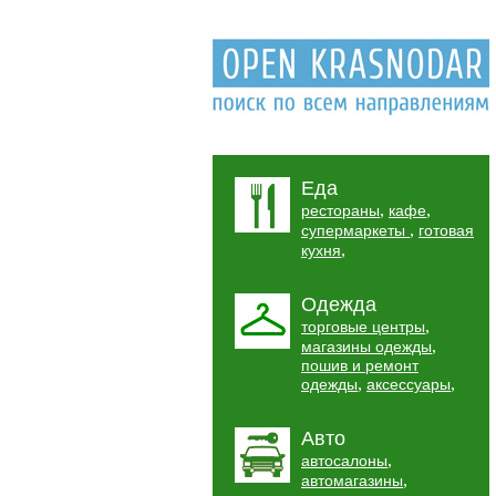
Еда
,
,
рестораны
кафе
,
супермаркеты
готовая
,
кухня
Одежда
,
торговые центры
,
магазины одежды
пошив и ремонт
,
,
одежды
аксессуары
Авто
,
автосалоны
,
автомагазины