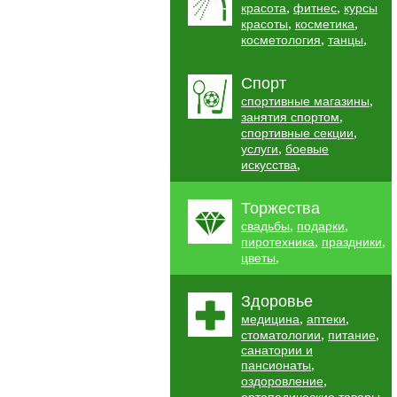
,
,
красота
фитнес
курсы
,
,
красоты
косметика
,
,
косметология
танцы
Спорт
,
спортивные магазины
,
занятия спортом
,
спортивные секции
,
услуги
боевые
,
искусства
Торжества
,
,
свадьбы
подарки
,
,
пиротехника
праздники
,
цветы
Здоровье
,
,
медицина
аптеки
,
,
стоматологии
питание
санатории и
,
пансионаты
,
оздоровление
,