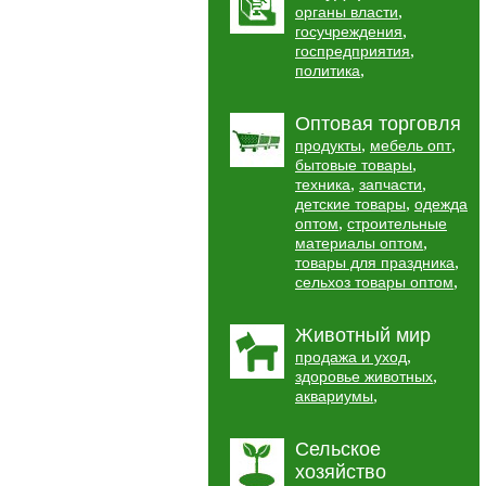
,
органы власти
,
госучреждения
,
госпредприятия
,
политика
Оптовая торговля
,
,
продукты
мебель опт
,
бытовые товары
,
,
техника
запчасти
,
детские товары
одежда
,
оптом
строительные
,
материалы оптом
,
товары для праздника
,
сельхоз товары оптом
Животный мир
,
продажа и уход
,
здоровье животных
,
аквариумы
Сельское
хозяйство