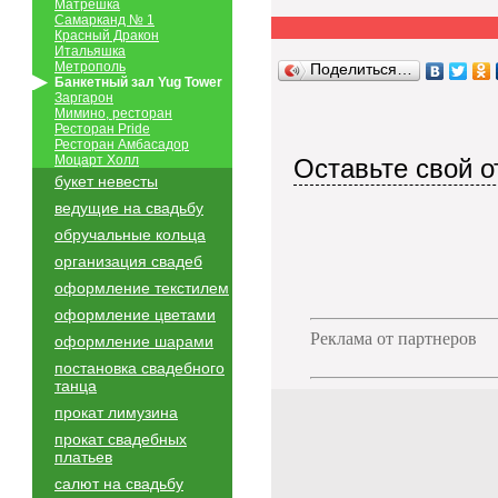
Матрешка
Самарканд № 1
Красный Дракон
Итальяшка
Метрополь
Поделиться…
Банкетный зал Yug Tower
Заргарон
Мимино, ресторан
Ресторан Pride
Ресторан Амбасадор
Моцарт Холл
Оставьте свой о
букет невесты
ведущие на свадьбу
обручальные кольца
организация свадеб
оформление текстилем
оформление цветами
Реклама от партнеров
оформление шарами
постановка свадебного
танца
прокат лимузина
прокат свадебных
платьев
салют на свадьбу