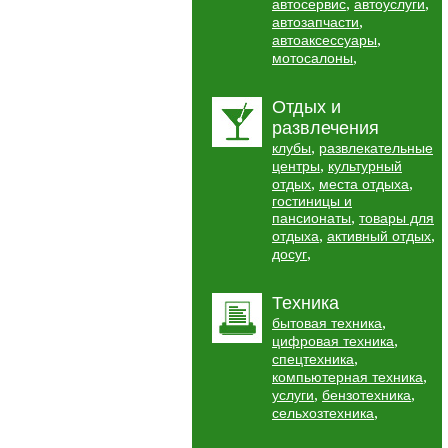
,
,
автосервис
автоуслуги
,
автозапчасти
,
автоаксессуары
,
мотосалоны
Отдых и
развлечения
,
клубы
развлекательные
,
центры
культурный
,
,
отдых
места отдыха
гостиницы и
,
пансионаты
товары для
,
,
отдыха
активный отдых
,
досуг
Техника
,
бытовая техника
,
цифровая техника
,
спецтехника
,
компьютерная техника
,
,
услуги
бензотехника
,
сельхозтехника