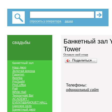
спросить у оператора
акции
Банкетный зал 
свадьбы
Tower
Оставьте свой отзыв
Поделиться…
банкетный зал
Наш двор
Золотая корона
Паритет
Beshka
ProSushi
Телефоны:
ProCoffee
Рай
официальный сайт
White Hall
Teppanyaki Bar
ACADEMY -
EVENT&BANQUET HALL
Царское село
Банкетный двор