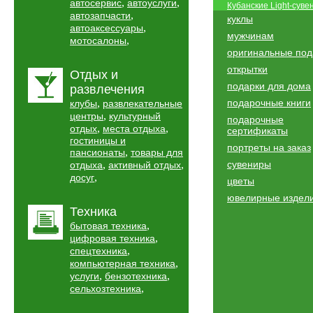
,
,
автосервис
автоуслуги
Кубанские Light-сув
,
автозапчасти
куклы
,
автоаксессуары
мужчинам
,
мотосалоны
оригинальные под
открытки
Отдых и
подарки для дома
развлечения
,
подарочные книги
клубы
развлекательные
,
центры
культурный
подарочные
,
,
отдых
места отдыха
сертификаты
гостиницы и
портреты на заказ
,
пансионаты
товары для
,
,
сувениры
отдыха
активный отдых
,
досуг
цветы
ювелирные издел
Техника
,
бытовая техника
,
цифровая техника
,
спецтехника
,
компьютерная техника
,
,
услуги
бензотехника
,
сельхозтехника