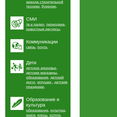
аренда строительной
,
,
техники
бурение
СМИ
,
,
тв и радио
периодика
,
новостные ресурсы
Коммуникации
,
,
связь
почта
Дети
,
детское здоровье
,
детские магазины
,
образование
детский
,
,
досуг
игрушки
детские
,
праздники
Образование и
культура
,
,
образование
культура
,
,
,
книги
курсы
услуги