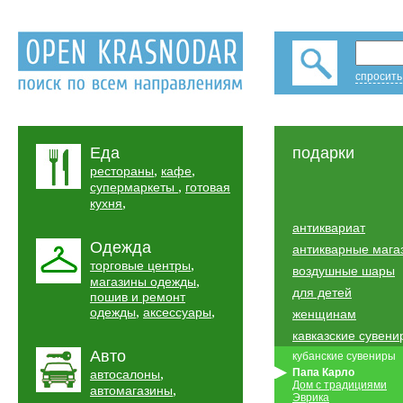
спросить
Еда
подарки
,
,
рестораны
кафе
,
супермаркеты
готовая
,
кухня
антиквариат
Одежда
антикварные мага
,
торговые центры
воздушные шары
,
магазины одежды
для детей
пошив и ремонт
,
,
одежды
аксессуары
женщинам
кавказские сувени
Авто
кубанские сувениры
,
Папа Карло
автосалоны
Дом с традициями
,
автомагазины
Эврика