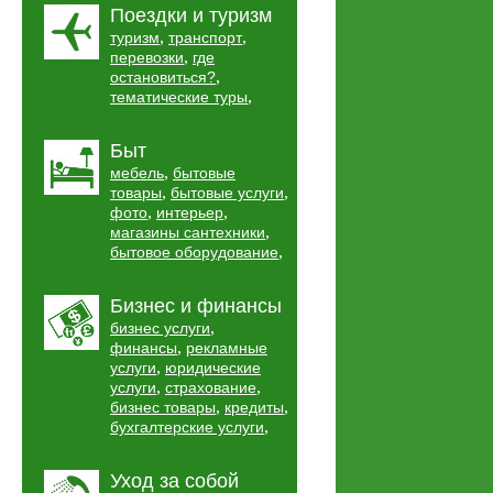
Поездки и туризм
,
,
туризм
транспорт
,
перевозки
где
,
остановиться?
,
тематические туры
Быт
,
мебель
бытовые
,
,
товары
бытовые услуги
,
,
фото
интерьер
,
магазины сантехники
,
бытовое оборудование
Бизнес и финансы
,
бизнес услуги
,
финансы
рекламные
,
услуги
юридические
,
,
услуги
страхование
,
,
бизнес товары
кредиты
,
бухгалтерские услуги
Уход за собой