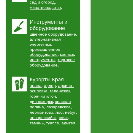
,
сад и огород
,
животноводство
Инструменты и
оборудование
,
швейное оборудование
альтернативная
,
энергетика
промышленное
,
,
оборудование
крепеж
,
инструменты
торговое
,
оборудование
Курорты Края
,
,
анапа
адлер
архипо-
,
,
осиповка
геленджик
,
горячий ключ
,
дивноморск
красная
,
,
поляна
лазаревское
,
,
,
лермонтово
лоо
небуг
,
,
новороссийск
сочи
,
,
,
тамань
туапсе
адыгея