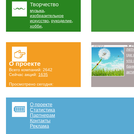
Творчество
,
музыка
изобразительное
,
,
искусство
рукоделие
,
хобби
Лето
Н
лет
где
что
О проекте
бан
Всего компаний: 2642
акт
Сейчас акций:
1635
Просмотрено сегодня:
1189 страниц
Детальная статистика
О проекте
Статистика
Партнерам
Контакты
Реклама