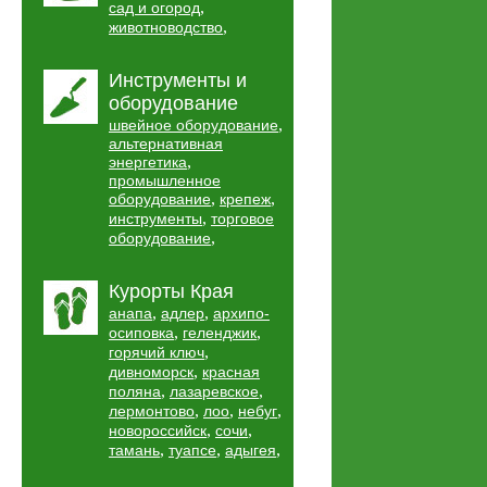
,
сад и огород
,
животноводство
Инструменты и
оборудование
,
швейное оборудование
альтернативная
,
энергетика
промышленное
,
,
оборудование
крепеж
,
инструменты
торговое
,
оборудование
Курорты Края
,
,
анапа
адлер
архипо-
,
,
осиповка
геленджик
,
горячий ключ
,
дивноморск
красная
,
,
поляна
лазаревское
,
,
,
лермонтово
лоо
небуг
,
,
новороссийск
сочи
,
,
,
тамань
туапсе
адыгея