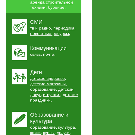
аренда строительной
,
,
техники
бурение
СМИ
,
,
тв и радио
периодика
,
новостные ресурсы
Коммуникации
,
,
связь
почта
Дети
,
детское здоровье
,
детские магазины
,
образование
детский
,
,
досуг
игрушки
детские
,
праздники
Образование и
культура
,
,
образование
культура
,
,
,
книги
курсы
услуги