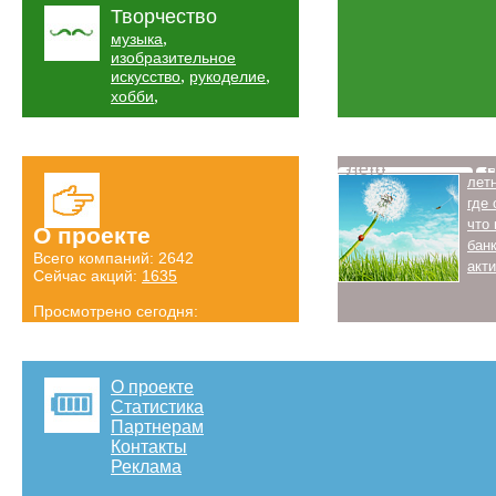
Творчество
,
музыка
изобразительное
,
,
искусство
рукоделие
,
хобби
Лето
Н
лет
где
что
О проекте
бан
Всего компаний: 2642
акт
Сейчас акций:
1635
Просмотрено сегодня:
2082 страниц
Детальная статистика
О проекте
Статистика
Партнерам
Контакты
Реклама