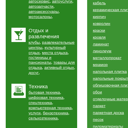
,
,
автосервис
автоуслуги
кабель
,
автозапчасти
керамическая пли
,
автоаксессуары
,
мотосалоны
кирпич
ковролин
Отдых и
краски
развлечения
кровля
,
клубы
развлекательные
ламинат
,
центры
культурный
линолеум
,
,
отдых
места отдыха
гостиницы и
металлопрокат
,
пансионаты
товары для
мрамор
,
,
отдыха
активный отдых
напольная плитка
,
досуг
напольные покры
облицовочная пли
Техника
,
обои
бытовая техника
,
цифровая техника
отделочные мате
,
спецтехника
паркет
,
компьютерная техника
,
,
паркетная доска
услуги
бензотехника
,
сельхозтехника
песок
пиломатериалы