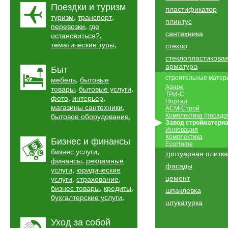
Поездки и туризм
пластификатор
,
,
туризм
транспорт
плинтус
,
перевозки
где
сантехника
,
остановиться?
,
тематические туры
стекло
стеклопластикова
арматура
Быт
строительные матер
,
мебель
бытовые
Agape
,
,
товары
бытовые услуги
ТРИ-С
,
,
фото
интерьер
Портал
,
магазины сантехники
АСМ-Строй
,
Комплектика (посадо
бытовое оборудование
Завод стройматери
Инновация
Комплектика
Бизнес и финансы
EcoHome
,
бизнес услуги
тротуарная плитка
,
финансы
рекламные
фасады
,
услуги
юридические
цемент
,
,
услуги
страхование
,
,
бизнес товары
кредиты
шпаклевка
,
бухгалтерские услуги
штукатурка
Уход за собой