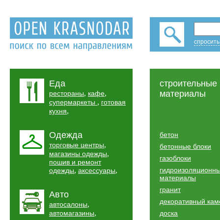
спросить
Еда
строительные
,
,
материалы
рестораны
кафе
,
супермаркеты
готовая
,
кухня
Одежда
бетон
,
торговые центры
бетонные блоки
,
магазины одежды
газоблоки
пошив и ремонт
,
,
гидроизоляционн
одежды
аксессуары
материалы
гранит
Авто
декоративный кам
,
автосалоны
,
автомагазины
доска