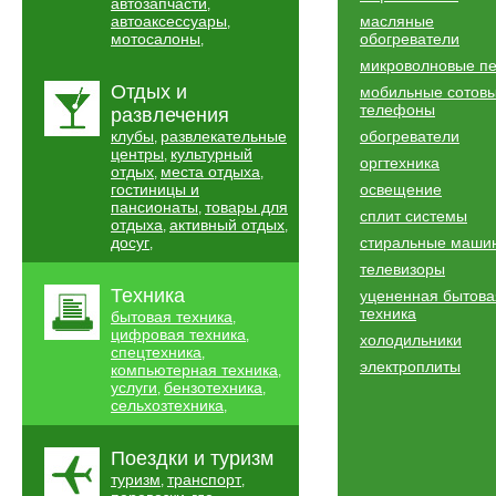
автозапчасти
,
автоаксессуары
масляные
,
мотосалоны
обогреватели
,
микроволновые п
Отдых и
мобильные сотов
телефоны
развлечения
клубы
развлекательные
обогреватели
,
центры
культурный
,
оргтехника
отдых
места отдыха
,
,
гостиницы и
освещение
пансионаты
товары для
,
сплит системы
отдыха
активный отдых
,
,
досуг
стиральные маши
,
телевизоры
Техника
уцененная бытова
техника
бытовая техника
,
цифровая техника
,
холодильники
спецтехника
,
электроплиты
компьютерная техника
,
услуги
бензотехника
,
,
сельхозтехника
,
Поездки и туризм
туризм
транспорт
,
,