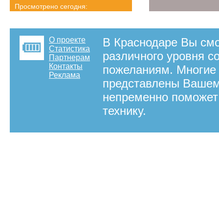
Просмотрено сегодня:
1082 страниц
Детальная статистика
О проекте
В Краснодаре Вы смо
Статистика
различного уровня 
Партнерам
Контакты
пожеланиям. Многие 
Реклама
представлены Вашему
непременно поможет
технику.