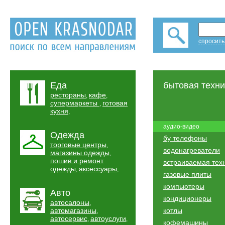
спросить
Еда
бытовая техни
рестораны
кафе
,
,
супермаркеты
готовая
,
кухня
,
аудио-видео
Одежда
бу телефоны
торговые центры
,
водонагреватели
магазины одежды
,
пошив и ремонт
встраиваемая тех
одежды
аксессуары
,
,
газовые плиты
компьютеры
Авто
кондиционеры
автосалоны
,
автомагазины
котлы
,
автосервис
автоуслуги
,
,
кофемашины