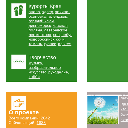
Курорты Края
анапа
адлер
архипо-
,
,
осиповка
геленджик
,
,
горячий ключ
,
дивноморск
красная
,
поляна
лазаревское
,
,
лермонтово
лоо
небуг
,
,
,
новороссийск
сочи
,
,
тамань
туапсе
адыгея
,
,
,
Творчество
музыка
,
изобразительное
искусство
рукоделие
,
,
хобби
,
Лето
Н
лет
где
что
О проекте
бан
Всего компаний: 2642
акт
Сейчас акций:
1635