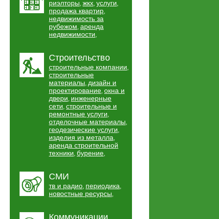
риэлторы
жкх
услуги
,
,
,
продажа квартир
,
недвижимость за
рубежом
аренда
,
недвижимости
,
Строительство
строительные компании
,
строительные
материалы
дизайн и
,
проектирование
окна и
,
двери
инженерные
,
сети
строительные и
,
ремонтные услуги
,
отделочные материалы
,
геодезические услуги
,
изделия из металла
,
аренда строительной
техники
бурение
,
,
СМИ
тв и радио
периодика
,
,
новостные ресурсы
,
Коммуникации