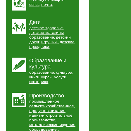
связь
почта
,
,
Дети
детское здоровье
,
детские магазины
,
образование
детский
,
досуг
игрушки
детские
,
,
праздники
,
Образование и
культура
образование
культура
,
,
книги
курсы
услуги
,
,
,
эзотерика
,
Производство
промышленное
,
сельско-хозяйственное
,
продуктов питания
,
напитки
строительное
,
производство
,
металлические изделия
,
оборудование
,