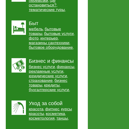
перевозки
где
,
остановиться?
,
тематические туры
,
Быт
мебель
бытовые
,
товары
бытовые услуги
,
,
фото
интерьер
,
,
магазины сантехники
,
бытовое оборудование
,
Бизнес и финансы
бизнес услуги
финансы
,
,
рекламные услуги
,
юридические услуги
,
страхование
бизнес
,
товары
кредиты
,
,
бухгалтерские услуги
,
Уход за собой
красота
фитнес
курсы
,
,
красоты
косметика
,
,
косметология
танцы
,
,