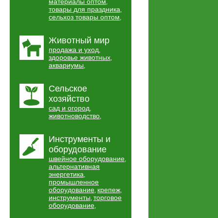
материалы оптом
,
товары для праздника
,
сельхоз товары оптом
,
Животный мир
продажа и уход
,
здоровье животных
,
аквариумы
,
Сельское
хозяйство
сад и огород
,
животноводство
,
Инструменты и
оборудование
швейное оборудование
,
альтернативная
энергетика
,
промышленное
оборудование
крепеж
,
,
инструменты
торговое
,
оборудование
,