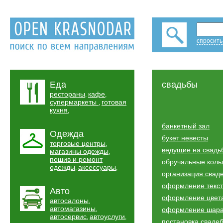
спросить
Еда
свадьбы
рестораны
кафе
,
,
супермаркеты
готовая
,
кухня
,
банкетный зал
Одежда
букет невесты
торговые центры
,
ведущие на свадь
магазины одежды
,
пошив и ремонт
обручальные коль
одежды
аксессуары
,
,
организация свад
оформление текс
Авто
оформление цвет
автосалоны
,
автомагазины
,
оформление шар
автосервис
автоуслуги
,
,
постановка сваде