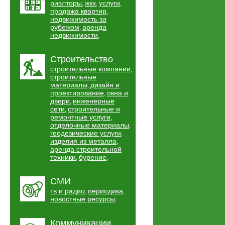
риэлторы
жкх
услуги
,
,
,
продажа квартир
,
недвижимость за
рубежом
аренда
,
недвижимости
,
Строительство
строительные компании
,
строительные
материалы
дизайн и
,
проектирование
окна и
,
двери
инженерные
,
сети
строительные и
,
ремонтные услуги
,
отделочные материалы
,
геодезические услуги
,
изделия из металла
,
аренда строительной
техники
бурение
,
,
СМИ
тв и радио
периодика
,
,
новостные ресурсы
,
Коммуникации