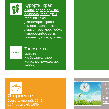
Курорты Края
анапа
адлер
архипо-
,
,
осиповка
геленджик
,
,
горячий ключ
,
дивноморск
красная
,
поляна
лазаревское
,
,
лермонтово
лоо
небуг
,
,
,
новороссийск
сочи
,
,
тамань
туапсе
адыгея
,
,
,
Творчество
музыка
,
изобразительное
искусство
рукоделие
,
,
хобби
,
Лето
Н
лет
где
что
О проекте
бан
Всего компаний: 2642
акт
Сейчас акций:
1635