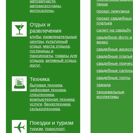
автозапчасти
,
танца
автоаксессуары
,
мотосалоны
,
прокат лимузина
прокат свадебных
платьев
Отдых и
салют на свадьбу
развлечения
клубы
развлекательные
,
свадебное фото и
центры
культурный
,
видео
отдых
места отдыха
,
,
свадебные аксесс
гостиницы и
пансионаты
товары для
,
свадебные платья
отдыха
активный отдых
,
,
свадебные причес
досуг
,
свадебные салон
свадебные торты
Техника
тамада
бытовая техника
,
цифровая техника
,
танцевальные
спецтехника
,
коллективы
компьютерная техника
,
услуги
бензотехника
,
,
сельхозтехника
,
Поездки и туризм
туризм
транспорт
,
,