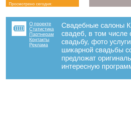
Просмотрено сегодня:
2519 страниц
Детальная статистика
О проекте
Свадебные салоны Кр
Статистика
свадеб, в том числе
Партнерам
Контакты
свадьбу, фото услуги
Реклама
шикарной свадьбы со
предложат оригиналь
интересную программ