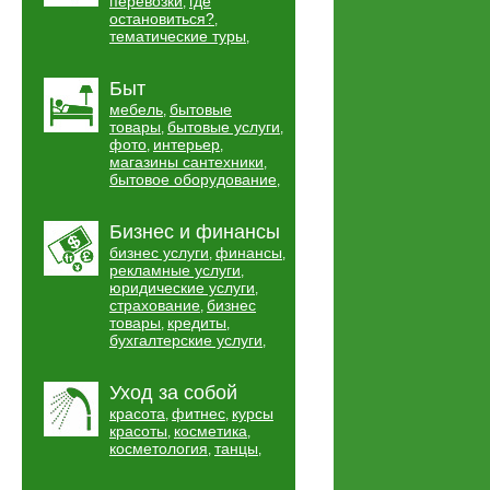
перевозки
где
,
остановиться?
,
тематические туры
,
Быт
мебель
бытовые
,
товары
бытовые услуги
,
,
фото
интерьер
,
,
магазины сантехники
,
бытовое оборудование
,
Бизнес и финансы
бизнес услуги
финансы
,
,
рекламные услуги
,
юридические услуги
,
страхование
бизнес
,
товары
кредиты
,
,
бухгалтерские услуги
,
Уход за собой
красота
фитнес
курсы
,
,
красоты
косметика
,
,
косметология
танцы
,
,