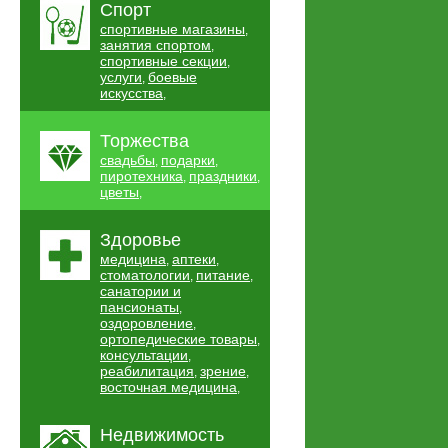
Спорт
спортивные магазины
,
занятия спортом
,
спортивные секции
,
услуги
боевые
,
искусства
,
Торжества
свадьбы
подарки
,
,
пиротехника
праздники
,
,
цветы
,
Здоровье
медицина
аптеки
,
,
стоматологии
питание
,
,
санатории и
пансионаты
,
оздоровление
,
ортопедические товары
,
консультации
,
реабилитация
зрение
,
,
восточная медицина
,
Недвижимость