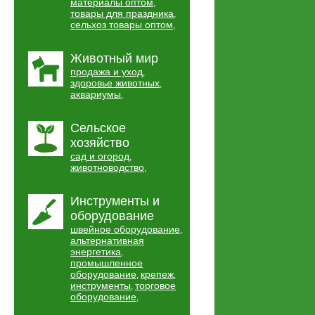
материалы оптом
,
товары для праздника
,
сельхоз товары оптом
,
Животный мир
продажа и уход
,
здоровье животных
,
аквариумы
,
Сельское
хозяйство
сад и огород
,
животноводство
,
Инструменты и
оборудование
швейное оборудование
,
альтернативная
энергетика
,
промышленное
оборудование
крепеж
,
,
инструменты
торговое
,
оборудование
,