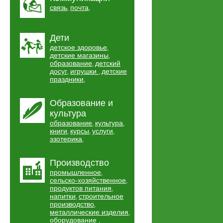
связь
почта
,
,
Дети
детское здоровье
,
детские магазины
,
образование
детский
,
досуг
игрушки
детские
,
,
праздники
,
Образование и
культура
образование
культура
,
,
книги
курсы
услуги
,
,
,
эзотерика
,
Производство
промышленное
,
сельско-хозяйственное
,
продуктов питания
,
напитки
строительное
,
производство
,
металлические изделия
,
оборудование
,