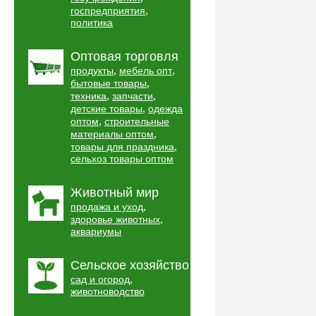
,
госпредприятия
политика
Оптовая торговля
,
,
продукты
мебель опт
,
бытовые товары
,
,
техника
запчасти
,
детские товары
одежда
,
оптом
строительные
,
материалы оптом
,
товары для праздника
сельхоз товары оптом
Животный мир
,
продажа и уход
,
здоровье животных
аквариумы
Сельское хозяйство
,
сад и огород
животноводство