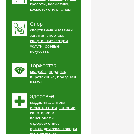
,
,
красоты
косметика
,
косметология
танцы
Спорт
,
спортивные магазины
,
занятия спортом
,
спортивные секции
,
услуги
боевые
искусства
Торжества
,
,
свадьбы
подарки
,
,
пиротехника
праздники
цветы
Здоровье
,
,
медицина
аптеки
,
,
стоматологии
питание
санатории и
,
пансионаты
,
оздоровление
,
ортопедические товары
,