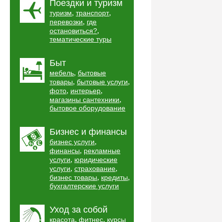
Поездки и туризм
,
,
туризм
транспорт
,
перевозки
где
,
остановиться?
тематические туры
Быт
,
мебель
бытовые
,
,
товары
бытовые услуги
,
,
фото
интерьер
,
магазины сантехники
бытовое оборудование
Бизнес и финансы
,
бизнес услуги
,
финансы
рекламные
,
услуги
юридические
,
,
услуги
страхование
,
,
бизнес товары
кредиты
бухгалтерские услуги
Уход за собой
,
,
красота
фитнес
курсы