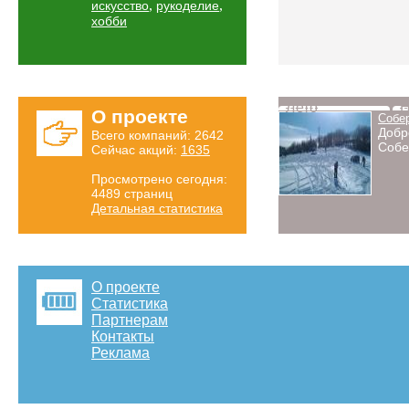
,
,
искусство
рукоделие
хобби
Лето
Н
О проекте
Собе
Добр
Всего компаний: 2642
Собе
Сейчас акций:
1635
Просмотрено сегодня:
4489 страниц
Детальная статистика
О проекте
Статистика
Партнерам
Контакты
Реклама