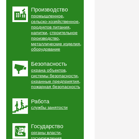
Производство
,
промышленное
,
сельско-хозяйственное
,
продуктов питания
,
напитки
строительное
,
производство
,
металлические изделия
оборудование
Безопасность
,
охрана объектов
,
системы безопасности
,
охранные предприятия
пожарная безопасность
Работа
службы занятости
Государство
,
органы власти
,
госучреждения