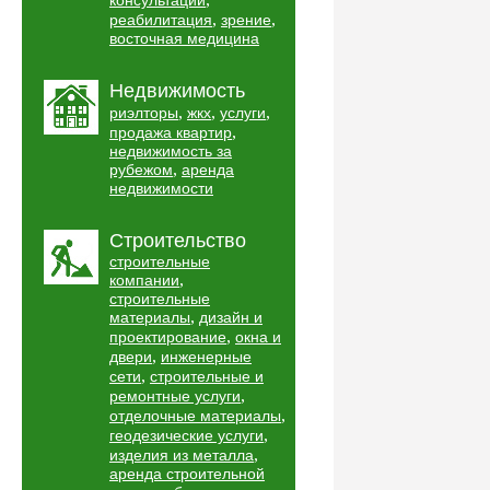
консультации
,
,
реабилитация
зрение
восточная медицина
Недвижимость
,
,
,
риэлторы
жкх
услуги
,
продажа квартир
недвижимость за
,
рубежом
аренда
недвижимости
Строительство
строительные
,
компании
строительные
,
материалы
дизайн и
,
проектирование
окна и
,
двери
инженерные
,
сети
строительные и
,
ремонтные услуги
,
отделочные материалы
,
геодезические услуги
,
изделия из металла
аренда строительной