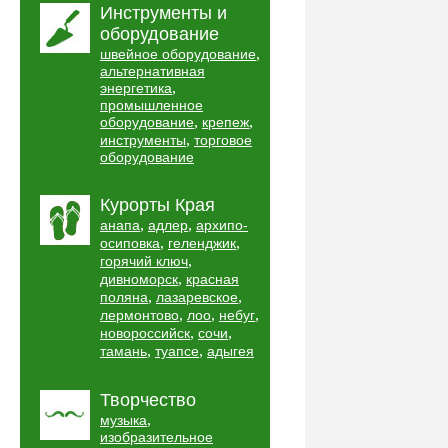
Инструменты и
оборудование
,
швейное оборудование
альтернативная
,
энергетика
промышленное
,
,
оборудование
крепеж
,
инструменты
торговое
оборудование
Курорты Края
,
,
анапа
адлер
архипо-
,
,
осиповка
геленджик
,
горячий ключ
,
дивноморск
красная
,
,
поляна
лазаревское
,
,
,
лермонтово
лоо
небуг
,
,
новороссийск
сочи
,
,
тамань
туапсе
адыгея
Творчество
,
музыка
изобразительное