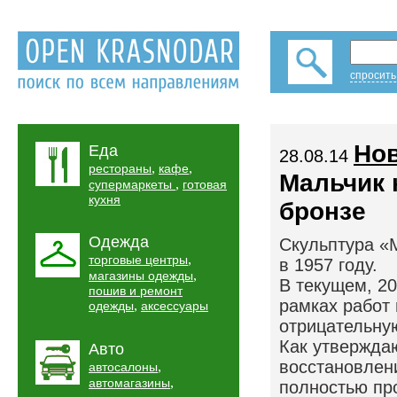
спросить
Нов
Еда
28.08.14
,
,
рестораны
кафе
Мальчик 
,
супермаркеты
готовая
кухня
бронзе
Одежда
Скульптура «
,
торговые центры
в 1957 году.
,
магазины одежды
В текущем, 2
пошив и ремонт
рамках работ 
,
одежды
аксессуары
отрицательну
Как утвержда
Авто
восстановлени
,
автосалоны
,
автомагазины
полностью про