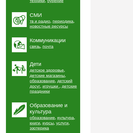
,
техники
бурение
СМИ
,
,
тв и радио
периодика
новостные ресурсы
Коммуникации
,
связь
почта
Дети
,
детское здоровье
,
детские магазины
,
образование
детский
,
,
досуг
игрушки
детские
праздники
Образование и
культура
,
,
образование
культура
,
,
,
книги
курсы
услуги
эзотерика