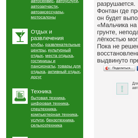
,
,
автосервис
автоуслуги
разрушается.
,
автозапчасти
Фонтан где пр
,
автоаксессуары
мотосалоны
он будет вып
«Мальчика на
Отдых и
грунте, непод
развлечения
лёгкостью мо
,
клубы
развлекательные
Пока не реше
,
центры
культурный
восстановлен
,
,
отдых
места отдыха
выдвинуто пр
гостиницы и
,
пансионаты
товары для
Поделиться…
,
,
отдыха
активный отдых
досуг
Для
авт
Техника
,
бытовая техника
,
цифровая техника
,
спецтехника
,
компьютерная техника
,
,
услуги
бензотехника
сельхозтехника