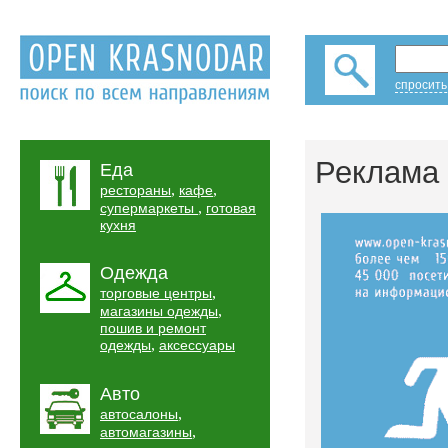
спросить
Реклама 
Еда
,
,
рестораны
кафе
,
супермаркеты
готовая
кухня
Одежда
,
торговые центры
,
магазины одежды
пошив и ремонт
,
одежды
аксессуары
Авто
,
автосалоны
,
автомагазины