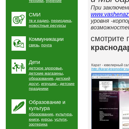
,
техники
бурение
При заключен
www.vashenazv
СМИ
уровня -корп
,
,
тв и радио
периодика
новостные ресурсы
возможностей
смотрите
Коммуникации
,
связь
почта
краснода
Дети
Карат - ювелирный сал
,
детское здоровье
http://karat-krasnodar.ru
,
детские магазины
,
образование
детский
,
,
досуг
игрушки
детские
праздники
Образование и
культура
,
,
образование
культура
,
,
,
книги
курсы
услуги
эзотерика