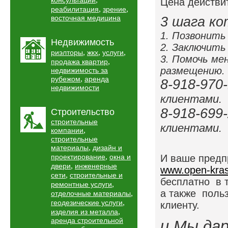
консультации
Цена действит
,
,
реабилитация
зрение
восточная медицина
3 шага ко
1. Позвонить
Недвижимость
2. Заключить
,
,
,
риэлторы
жкх
услуги
3. Помочь ме
,
продажа квартир
размещению.
недвижимость за
,
рубежом
аренда
8-918-970
недвижимости
клиентами.
8-918-699
Строительство
строительные
клиентами.
,
компании
строительные
,
материалы
дизайн и
,
проектирование
окна и
И ваше предп
,
двери
инженерные
www.open-kras
,
сети
строительные и
бесплатно в 
,
ремонтные услуги
а также поль
,
отделочные материалы
,
геодезические услуги
клиенту.
,
изделия из металла
аренда строительной
и Мы да