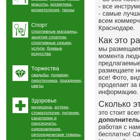
,
,
красоты
косметика
- все инструм
,
косметология
танцы
- самые лучши
всем коммерч
Спорт
Краснодаре.
,
спортивные магазины
,
занятия спортом
Как это р
,
спортивные секции
,
мы размещаем
услуги
боевые
искусства
момента люди,
предлагаемые
Торжества
размещаете н
,
,
свадьбы
подарки
все! Фото, ви
,
,
пиротехника
праздники
проделает за 
цветы
информацию.
Здоровье
Сколько э
,
,
медицина
аптеки
это стоит все
,
,
стоматологии
питание
санатории и
дополнитель
,
пансионаты
работая с нам
,
оздоровление
бесплатно! Са
,
ортопедические товары
,