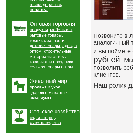
,
госпредприятия
политика
Оптовая торговля
,
,
продукты
мебель опт
,
Позвоните в л
бытовые товары
,
,
техника
запчасти
аналогичный 
,
детские товары
одежда
и вы поймете
,
оптом
строительные
,
материалы оптом
рублей!
Мы
,
товары для праздника
сельхоз товары оптом
позволить себ
клиентов.
Животный мир
Наш ролик д
,
продажа и уход
,
здоровье животных
аквариумы
Сельское хозяйство
,
сад и огород
животноводство