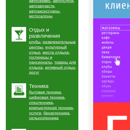
,
,
автосервис
автоуслуги
,
автозапчасти
,
автоаксессуары
мотосалоны
Отдых и
развлечения
,
клубы
развлекательные
,
центры
культурный
,
,
отдых
места отдыха
гостиницы и
,
пансионаты
товары для
,
,
отдыха
активный отдых
досуг
Техника
,
бытовая техника
,
цифровая техника
,
спецтехника
,
компьютерная техника
,
,
услуги
бензотехника
сельхозтехника