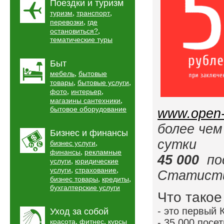
Поездки и туризм
,
,
туризм
транспорт
,
перевозки
где
,
остановиться?
тематические туры
Быт
,
мебель
бытовые
,
,
товары
бытовые услуги
,
,
фото
интерьер
,
магазины сантехники
бытовое оборудование
www.open-
более че
Бизнес и финансы
сутки
,
бизнес услуги
,
финансы
рекламные
45 000
пос
,
услуги
юридические
,
,
услуги
страхование
Статисти
,
,
бизнес товары
кредиты
бухгалтерские услуги
Что такое
- это первый 
Уход за собой
,
,
- 35 000 посе
красота
фитнес
курсы