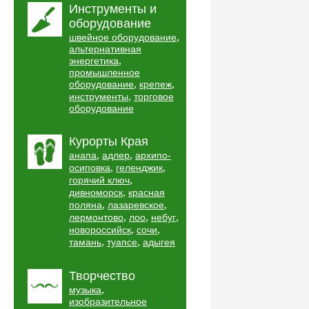
Инструменты и
оборудование
,
швейное оборудование
альтернативная
,
энергетика
промышленное
,
,
оборудование
крепеж
,
инструменты
торговое
оборудование
Курорты Края
,
,
анапа
адлер
архипо-
,
,
осиповка
геленджик
,
горячий ключ
,
дивноморск
красная
,
,
поляна
лазаревское
,
,
,
лермонтово
лоо
небуг
,
,
новороссийск
сочи
,
,
тамань
туапсе
адыгея
Творчество
,
музыка
изобразительное