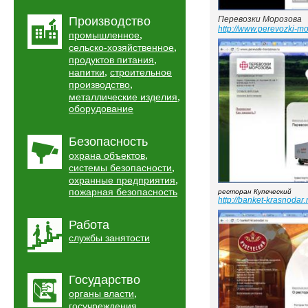
Производство
Перевозки Морозова
http://www.perevozki-mo
,
промышленное
,
сельско-хозяйственное
,
продуктов питания
,
напитки
строительное
,
производство
,
металлические изделия
оборудование
Безопасность
,
охрана объектов
,
системы безопасности
,
охранные предприятия
пожарная безопасность
ресторан Купеческий
http://banket-krasnodar.
Работа
службы занятости
Государство
,
органы власти
,
госучреждения