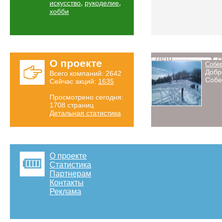
,
,
искусство
рукоделие
хобби
Лето
Н
О проекте
Собе
Добр
Всего компаний: 2642
Собе
Сейчас акций:
1635
Просмотрено сегодня:
1708 страниц
Детальная статистика
О проекте
Статистика
Партнерам
Контакты
Реклама