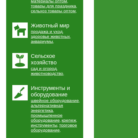
материалы оптом
,
товары для праздника
,
сельхоз товары оптом
,
Животный мир
продажа и уход
,
здоровье животных
,
аквариумы
,
Сельское
хозяйство
сад и огород
,
животноводство
,
Инструменты и
оборудование
швейное оборудование
,
альтернативная
энергетика
,
промышленное
оборудование
крепеж
,
,
инструменты
торговое
,
оборудование
,