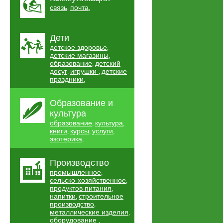
связь
почта
,
,
Дети
детское здоровье
,
детские магазины
,
образование
детский
,
досуг
игрушки
детские
,
,
праздники
,
Образование и
культура
образование
культура
,
,
книги
курсы
услуги
,
,
,
эзотерика
,
Производство
промышленное
,
сельско-хозяйственное
,
продуктов питания
,
напитки
строительное
,
производство
,
металлические изделия
,
оборудование
,