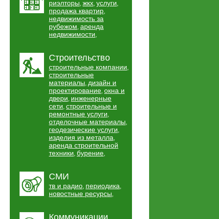
риэлторы
жкх
услуги
,
,
,
продажа квартир
,
недвижимость за
рубежом
аренда
,
недвижимости
,
Строительство
строительные компании
,
строительные
материалы
дизайн и
,
проектирование
окна и
,
двери
инженерные
,
сети
строительные и
,
ремонтные услуги
,
отделочные материалы
,
геодезические услуги
,
изделия из металла
,
аренда строительной
техники
бурение
,
,
СМИ
тв и радио
периодика
,
,
новостные ресурсы
,
Коммуникации