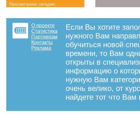
Просмотрено сегодня:
5425 страниц
Детальная статистика
О проекте
Если Вы хотите запо
Статистика
нужного Вам направ
Партнерам
Контакты
обучиться новой спе
Реклама
времени, то Вам одна
открыты в специали
информацию о которы
нужную Вам категори
очень велико, от кур
найдете тот что Вам 