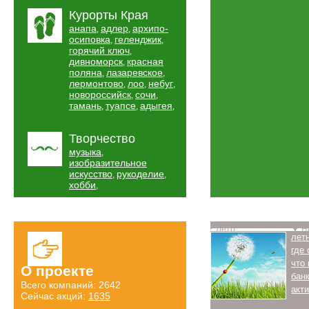
Курорты Края
анапа
адлер
архипо-
,
,
осиповка
геленджик
,
,
горячий ключ
,
дивноморск
красная
,
поляна
лазаревское
,
,
лермонтово
лоо
небуг
,
,
,
новороссийск
сочи
,
,
тамань
туапсе
адыгея
,
,
,
Творчество
музыка
,
изобразительное
искусство
рукоделие
,
,
хобби
,
Лето
Н
лет
где
что
О проекте
бан
Всего компаний: 2642
акт
Сейчас акций:
1635