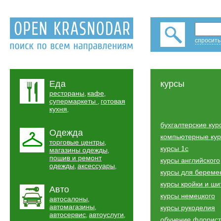
спросить
Еда
курсы
рестораны
кафе
,
,
супермаркеты
готовая
,
кухня
,
бухгалтерские кур
Одежда
компьютерные ку
торговые центры
,
курсы 1с
магазины одежды
,
пошив и ремонт
курсы английского
одежды
аксессуары
,
,
курсы для береме
курсы кройки и ши
Авто
курсы немецкого
автосалоны
,
автомагазины
,
курсы рукоделия
автосервис
автоуслуги
,
,
обучение флорист