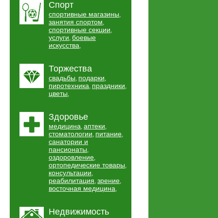
Спорт
спортивные магазины
,
занятия спортом
,
спортивные секции
,
услуги
боевые
,
искусства
,
Торжества
свадьбы
подарки
,
,
пиротехника
праздники
,
,
цветы
,
Здоровье
медицина
аптеки
,
,
стоматологии
питание
,
,
санатории и
пансионаты
,
оздоровление
,
ортопедические товары
,
консультации
,
реабилитация
зрение
,
,
восточная медицина
,
Недвижимость