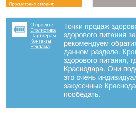
Просмотрено сегодня:
2667 страниц
Детальная статистика
О проекте
Точки продаж здорово
Статистика
здорового питания з
Партнерам
Контакты
рекомендуем обрати
Реклама
данном разделе. Кро
здорового питания, 
Краснодара. Они под
это очень индивидуа
закусочные Краснода
пообедать.