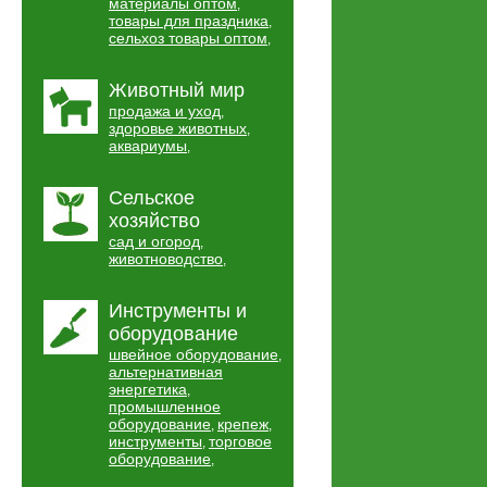
материалы оптом
,
товары для праздника
,
сельхоз товары оптом
,
Животный мир
продажа и уход
,
здоровье животных
,
аквариумы
,
Сельское
хозяйство
сад и огород
,
животноводство
,
Инструменты и
оборудование
швейное оборудование
,
альтернативная
энергетика
,
промышленное
оборудование
крепеж
,
,
инструменты
торговое
,
оборудование
,