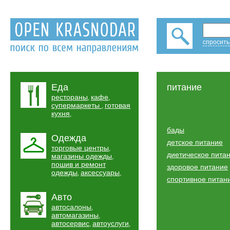
спросить
Еда
питание
рестораны
кафе
,
,
супермаркеты
готовая
,
кухня
,
бады
Одежда
детское питание
торговые центры
,
диетическое пита
магазины одежды
,
пошив и ремонт
здоровое питание
одежды
аксессуары
,
,
спортивное питан
Авто
автосалоны
,
автомагазины
,
автосервис
автоуслуги
,
,