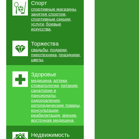
Спорт
спортивные магазины
,
занятия спортом
,
спортивные секции
,
услуги
боевые
,
искусства
,
Торжества
свадьбы
подарки
,
,
пиротехника
праздники
,
,
цветы
,
Здоровье
медицина
аптеки
,
,
стоматологии
питание
,
,
санатории и
пансионаты
,
оздоровление
,
ортопедические товары
,
консультации
,
реабилитация
зрение
,
,
восточная медицина
,
Недвижимость