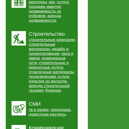
риэлторы
жкх
услуги
,
,
,
продажа квартир
,
недвижимость за
рубежом
аренда
,
недвижимости
,
Строительство
строительные компании
,
строительные
материалы
дизайн и
,
проектирование
окна и
,
двери
инженерные
,
сети
строительные и
,
ремонтные услуги
,
отделочные материалы
,
геодезические услуги
,
изделия из металла
,
аренда строительной
техники
бурение
,
,
СМИ
тв и радио
периодика
,
,
новостные ресурсы
,
Коммуникации