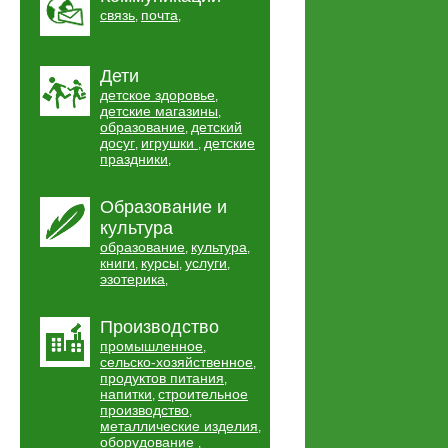
связь
почта
,
,
Дети
детское здоровье
,
детские магазины
,
образование
детский
,
досуг
игрушки
детские
,
,
праздники
,
Образование и
культура
образование
культура
,
,
книги
курсы
услуги
,
,
,
эзотерика
,
Производство
промышленное
,
сельско-хозяйственное
,
продуктов питания
,
напитки
строительное
,
производство
,
металлические изделия
,
оборудование
,