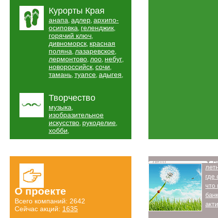
Курорты Края
анапа
адлер
архипо-
,
,
осиповка
геленджик
,
,
горячий ключ
,
дивноморск
красная
,
поляна
лазаревское
,
,
лермонтово
лоо
небуг
,
,
,
новороссийск
сочи
,
,
тамань
туапсе
адыгея
,
,
,
Творчество
музыка
,
изобразительное
искусство
рукоделие
,
,
хобби
,
Лето
Н
лет
где
что
О проекте
бан
Всего компаний: 2642
акт
Сейчас акций:
1635