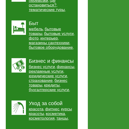
перевозки
где
,
остановиться?
,
тематические туры
,
Быт
мебель
бытовые
,
товары
бытовые услуги
,
,
фото
интерьер
,
,
магазины сантехники
,
бытовое оборудование
,
Бизнес и финансы
бизнес услуги
финансы
,
,
рекламные услуги
,
юридические услуги
,
страхование
бизнес
,
товары
кредиты
,
,
бухгалтерские услуги
,
Уход за собой
красота
фитнес
курсы
,
,
красоты
косметика
,
,
косметология
танцы
,
,