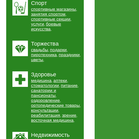
Спорт
спортивные магазины
,
занятия спортом
,
спортивные секции
,
услуги
боевые
,
искусства
,
Торжества
свадьбы
подарки
,
,
пиротехника
праздники
,
,
цветы
,
Здоровье
медицина
аптеки
,
,
стоматологии
питание
,
,
санатории и
пансионаты
,
оздоровление
,
ортопедические товары
,
консультации
,
реабилитация
зрение
,
,
восточная медицина
,
Недвижимость