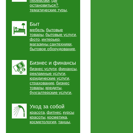
перевозки
где
,
остановиться?
,
тематические туры
,
Быт
мебель
бытовые
,
товары
бытовые услуги
,
,
фото
интерьер
,
,
магазины сантехники
,
бытовое оборудование
,
Бизнес и финансы
бизнес услуги
финансы
,
,
рекламные услуги
,
юридические услуги
,
страхование
бизнес
,
товары
кредиты
,
,
бухгалтерские услуги
,
Уход за собой
красота
фитнес
курсы
,
,
красоты
косметика
,
,
косметология
танцы
,
,