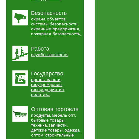
Безопасность
охрана объектов
,
системы безопасности
,
охранные предприятия
,
пожарная безопасность
,
Работа
службы занятости
Государство
органы власти
,
госучреждения
,
госпредприятия
,
политика
,
Оптовая торговля
продукты
мебель опт
,
,
бытовые товары
,
техника
запчасти
,
,
детские товары
одежда
,
оптом
строительные
,