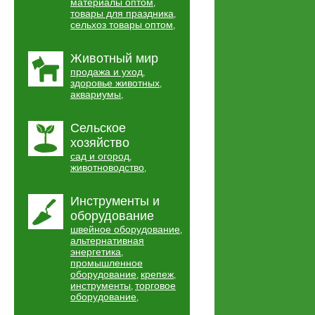
материалы оптом
,
товары для праздника
,
сельхоз товары оптом
,
Животный мир
продажа и уход
,
здоровье животных
,
аквариумы
,
Сельское
хозяйство
сад и огород
,
животноводство
,
Инструменты и
оборудование
швейное оборудование
,
альтернативная
энергетика
,
промышленное
оборудование
крепеж
,
,
инструменты
торговое
,
оборудование
,