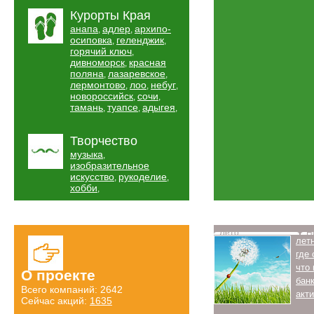
Курорты Края
анапа
адлер
архипо-
,
,
осиповка
геленджик
,
,
горячий ключ
,
дивноморск
красная
,
поляна
лазаревское
,
,
лермонтово
лоо
небуг
,
,
,
новороссийск
сочи
,
,
тамань
туапсе
адыгея
,
,
,
Творчество
музыка
,
изобразительное
искусство
рукоделие
,
,
хобби
,
Лето
Н
лет
где
что
О проекте
бан
Всего компаний: 2642
акт
Сейчас акций:
1635