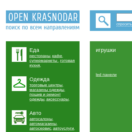
спросить
Еда
игрушки
рестораны
кафе
,
,
супермаркеты
готовая
,
кухня
,
led панели
Одежда
торговые центры
,
магазины одежды
,
пошив и ремонт
одежды
аксессуары
,
,
Авто
автосалоны
,
автомагазины
,
автосервис
автоуслуги
,
,