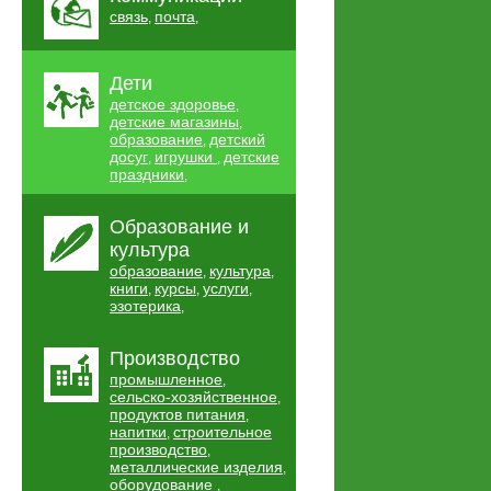
связь
почта
,
,
Дети
детское здоровье
,
детские магазины
,
образование
детский
,
досуг
игрушки
детские
,
,
праздники
,
Образование и
культура
образование
культура
,
,
книги
курсы
услуги
,
,
,
эзотерика
,
Производство
промышленное
,
сельско-хозяйственное
,
продуктов питания
,
напитки
строительное
,
производство
,
металлические изделия
,
оборудование
,