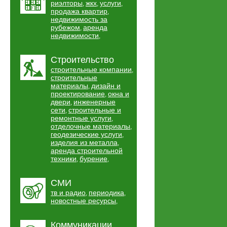
риэлторы
жкх
услуги
,
,
,
продажа квартир
,
недвижимость за
рубежом
аренда
,
недвижимости
,
Строительство
строительные компании
,
строительные
материалы
дизайн и
,
проектирование
окна и
,
двери
инженерные
,
сети
строительные и
,
ремонтные услуги
,
отделочные материалы
,
геодезические услуги
,
изделия из металла
,
аренда строительной
техники
бурение
,
,
СМИ
тв и радио
периодика
,
,
новостные ресурсы
,
Коммуникации