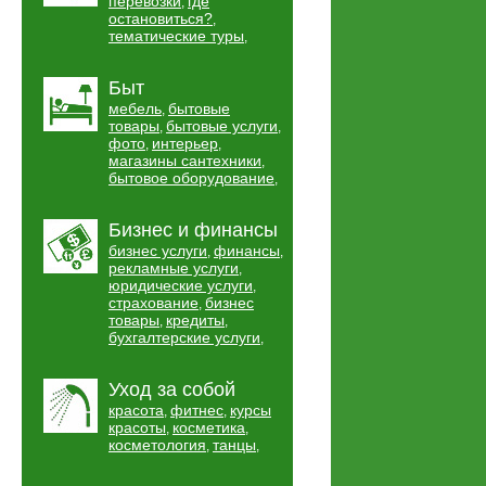
перевозки
где
,
остановиться?
,
тематические туры
,
Быт
мебель
бытовые
,
товары
бытовые услуги
,
,
фото
интерьер
,
,
магазины сантехники
,
бытовое оборудование
,
Бизнес и финансы
бизнес услуги
финансы
,
,
рекламные услуги
,
юридические услуги
,
страхование
бизнес
,
товары
кредиты
,
,
бухгалтерские услуги
,
Уход за собой
красота
фитнес
курсы
,
,
красоты
косметика
,
,
косметология
танцы
,
,