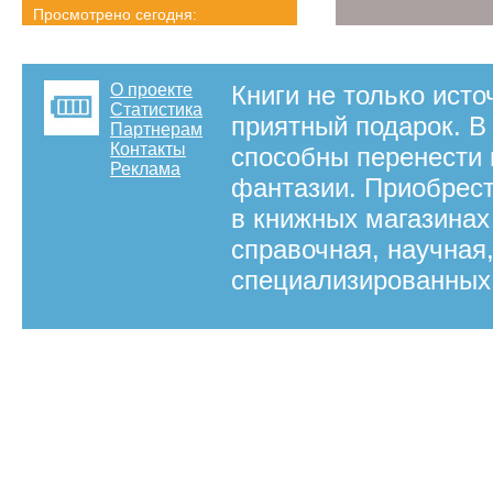
Просмотрено сегодня:
1564 страниц
Детальная статистика
О проекте
Книги не только исто
Статистика
приятный подарок. В
Партнерам
Контакты
способны перенести 
Реклама
фантазии. Приобрест
в книжных магазинах
справочная, научная
специализированных 