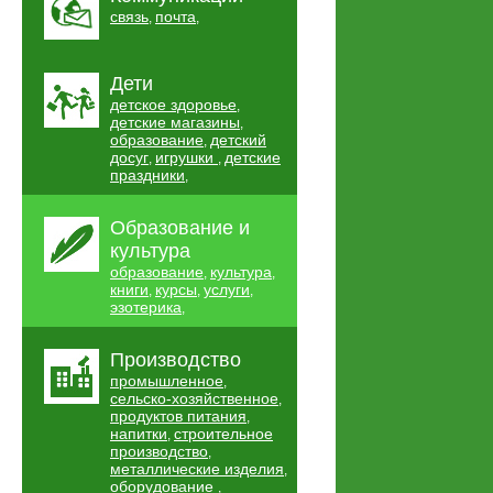
связь
почта
,
,
Дети
детское здоровье
,
детские магазины
,
образование
детский
,
досуг
игрушки
детские
,
,
праздники
,
Образование и
культура
образование
культура
,
,
книги
курсы
услуги
,
,
,
эзотерика
,
Производство
промышленное
,
сельско-хозяйственное
,
продуктов питания
,
напитки
строительное
,
производство
,
металлические изделия
,
оборудование
,