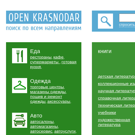
спросить
Еда
книги
рестораны
кафе
,
,
супермаркеты
готовая
,
кухня
,
детская литератур
Одежда
коллекционные из
торговые центры
,
научная литерату
магазины одежды
,
пошив и ремонт
справочная литер
одежды
аксессуары
,
,
техническая лите
учебники
Авто
художественная
автосалоны
,
литература
автомагазины
,
автосервис
автоуслуги
,
,