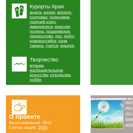
Курорты Края
анапа
адлер
архипо-
,
,
осиповка
геленджик
,
,
горячий ключ
,
дивноморск
красная
,
поляна
лазаревское
,
,
лермонтово
лоо
небуг
,
,
,
новороссийск
сочи
,
,
тамань
туапсе
адыгея
,
,
,
Творчество
музыка
,
изобразительное
искусство
рукоделие
,
,
хобби
,
Лето
Н
лет
где
что
О проекте
бан
Всего компаний: 2642
акт
Сейчас акций:
1635