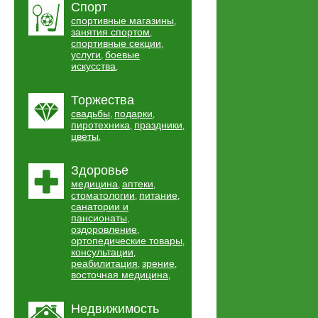
Спорт
спортивные магазины
,
занятия спортом
,
спортивные секции
,
услуги
боевые
,
искусства
,
Торжества
свадьбы
подарки
,
,
пиротехника
праздники
,
,
цветы
,
Здоровье
медицина
аптеки
,
,
стоматологии
питание
,
,
санатории и
пансионаты
,
оздоровление
,
ортопедические товары
,
консультации
,
реабилитация
зрение
,
,
восточная медицина
,
Недвижимость