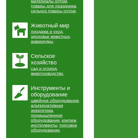
материалы оптом
,
товары для праздника
,
сельхоз товары оптом
,
Животный мир
продажа и уход
,
здоровье животных
,
аквариумы
,
Сельское
хозяйство
сад и огород
,
животноводство
,
Инструменты и
оборудование
швейное оборудование
,
альтернативная
энергетика
,
промышленное
оборудование
крепеж
,
,
инструменты
торговое
,
оборудование
,