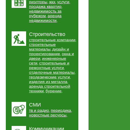
риэлторы
жкх
услуги
,
,
,
продажа квартир
,
недвижимость за
рубежом
аренда
,
недвижимости
,
Строительство
строительные компании
,
строительные
материалы
дизайн и
,
проектирование
окна и
,
двери
инженерные
,
сети
строительные и
,
ремонтные услуги
,
отделочные материалы
,
геодезические услуги
,
изделия из металла
,
аренда строительной
техники
бурение
,
,
СМИ
тв и радио
периодика
,
,
новостные ресурсы
,
Коммуникации