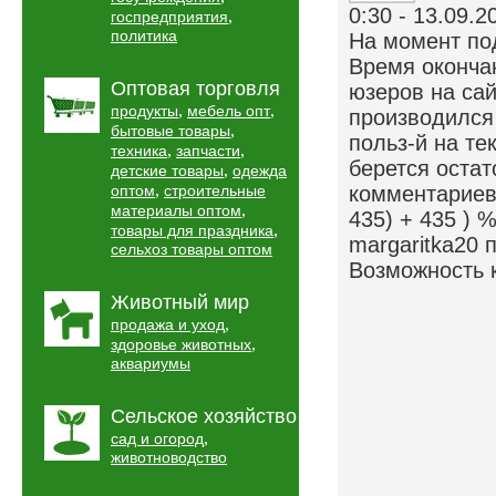
0:30 - 13.09.2
,
госпредприятия
политика
На момент под
Время окончан
Оптовая торговля
юзеров на сай
,
,
продукты
мебель опт
производился 
,
бытовые товары
польз-й на те
,
,
техника
запчасти
берется остат
,
детские товары
одежда
,
оптом
строительные
комментариев.
,
материалы оптом
435) + 435 ) 
,
товары для праздника
margaritka20 
сельхоз товары оптом
Возможность 
Животный мир
,
продажа и уход
,
здоровье животных
аквариумы
Сельское хозяйство
,
сад и огород
животноводство