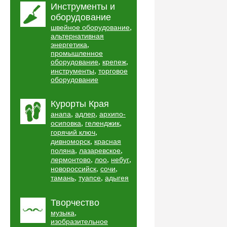
Инструменты и
оборудование
,
швейное оборудование
альтернативная
,
энергетика
промышленное
,
,
оборудование
крепеж
,
инструменты
торговое
оборудование
Курорты Края
,
,
анапа
адлер
архипо-
,
,
осиповка
геленджик
,
горячий ключ
,
дивноморск
красная
,
,
поляна
лазаревское
,
,
,
лермонтово
лоо
небуг
,
,
новороссийск
сочи
,
,
тамань
туапсе
адыгея
Творчество
,
музыка
изобразительное