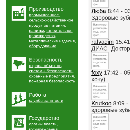
Производство
Люба
8:44 - 0
,
промышленное
Здоровые зуб
,
сельско-хозяйственное
,
продуктов питания
,
напитки
строительное
,
производство
,
металлические изделия
rafvadim
15:41
оборудование
ДИАС -Доктор 
Безопасность
,
охрана объектов
,
системы безопасности
foxy
17:42 - 0
,
охранные предприятия
хочу)
пожарная безопасность
Работа
службы занятости
Krutkoo
8:09 -
здоровые зубы
Государство
,
органы власти
,
госучреждения