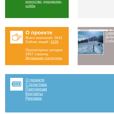
,
,
искусство
рукоделие
хобби
Лето
Н
О проекте
Собе
Добр
Всего компаний: 2642
Собе
Сейчас акций:
1635
Просмотрено сегодня:
2457 страниц
Детальная статистика
О проекте
Статистика
Партнерам
Контакты
Реклама