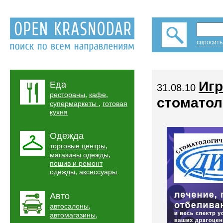
спросить
Игр
Еда
31.08.10
,
,
рестораны
кафе
стоматол
,
супермаркеты
готовая
кухня
Одежда
,
торговые центры
,
магазины одежды
пошив и ремонт
,
одежды
аксессуары
Авто
,
автосалоны
,
автомагазины