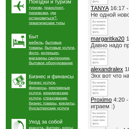
Поездки и туризм
,
,
TANYA
16:17 
туризм
транспорт
,
перевозки
где
Не одной ново
,
остановиться?
тематические туры
Быт
margaritka20
1
,
мебель
бытовые
Давно надо пр
,
,
товары
бытовые услуги
,
,
фото
интерьер
,
магазины сантехники
бытовое оборудование
alexandralex
1
Эхх вот что на
Бизнес и финансы
,
бизнес услуги
,
финансы
рекламные
,
услуги
юридические
,
,
услуги
страхование
Proximo
4:20 
,
,
бизнес товары
кредиты
играем :)
бухгалтерские услуги
Уход за собой
,
,
красота
фитнес
курсы