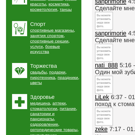
sanprimorie
4:
,
,
красоты
косметика
Сделайте мне з
,
косметология
танцы
Спорт
,
спортивные магазины
sanprimorie
4:
,
занятия спортом
Сделайте мне з
,
спортивные секции
,
услуги
боевые
искусства
nati_888
5:16 
Торжества
Один мой зуби
,
,
свадьбы
подарки
,
,
пиротехника
праздники
цветы
LiLek
6:37 - 0
Здоровье
,
,
медицина
аптеки
поход к стомат
,
,
стоматологии
питание
санатории и
,
пансионаты
,
оздоровление
zeke
7:17 - 01
,
ортопедические товары
,