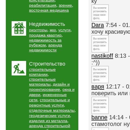
консультации
ку
,
,
реабилитация
зрение
восточная медицина
Недвижимость
Dara
7:54 - 01
,
,
,
риэлторы
жкх
услуги
хочу красивую
,
продажа квартир
недвижимость за
,
рубежом
аренда
недвижимости
nastikoff
8:13 
:^))
Строительство
строительные
,
компании
строительные
,
материалы
дизайн и
варя
12:17 - 
,
проектирование
окна и
поверить или н
,
двери
инженерные
,
сети
строительные и
,
ремонтные услуги
,
отделочные материалы
,
геодезические услуги
banne
14:14 -
,
изделия из металла
стамотолог н
аренда строительной