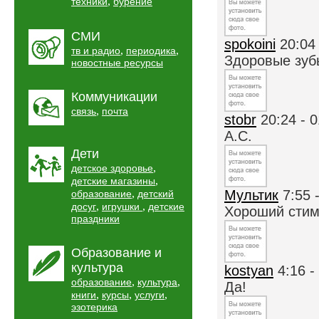
,
техники
бурение
СМИ
spokoini
20:04
,
,
тв и радио
периодика
Здоровые зубы
новостные ресурсы
Коммуникации
,
связь
почта
stobr
20:24 - 
А.С.
Дети
,
детское здоровье
,
детские магазины
,
Мультик
7:55 
образование
детский
,
,
досуг
игрушки
детские
Хороший сти
праздники
Образование и
культура
kostyan
4:16 -
,
,
образование
культура
Да!
,
,
,
книги
курсы
услуги
эзотерика