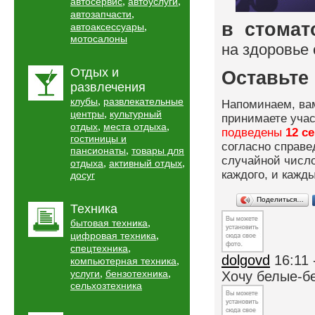
,
,
автосервис
автоуслуги
,
автозапчасти
в стома
,
автоаксессуары
мотосалоны
на здоровье 
Отдых и
Оставьте 
развлечения
,
клубы
развлекательные
Напоминаем, вам
,
центры
культурный
принимаете учас
,
,
отдых
места отдыха
подведены
12 с
гостиницы и
согласно справе
,
пансионаты
товары для
случайной число
,
,
отдыха
активный отдых
каждого, и кажд
досуг
Поделиться…
Техника
,
бытовая техника
,
цифровая техника
,
спецтехника
dolgovd
16:11 
,
компьютерная техника
,
,
услуги
бензотехника
Хочу белые-б
сельхозтехника