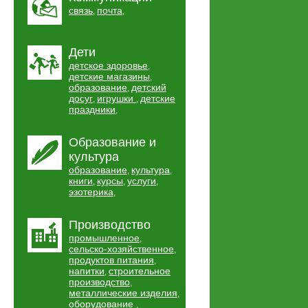
связь
почта
,
,
Дети
детское здоровье
,
детские магазины
,
образование
детский
,
досуг
игрушки
детские
,
,
праздники
,
Образование и
культура
образование
культура
,
,
книги
курсы
услуги
,
,
,
эзотерика
,
Производство
промышленное
,
сельско-хозяйственное
,
продуктов питания
,
напитки
строительное
,
производство
,
металлические изделия
,
оборудование
,