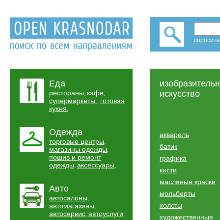
спросить
Еда
изобразитель
рестораны
кафе
искусство
,
,
супермаркеты
готовая
,
кухня
,
Одежда
акварель
торговые центры
,
батик
магазины одежды
,
пошив и ремонт
графика
одежды
аксессуары
,
,
кисти
масляные краски
Авто
мольберты
автосалоны
,
холсты
автомагазины
,
автосервис
автоуслуги
,
,
художественные