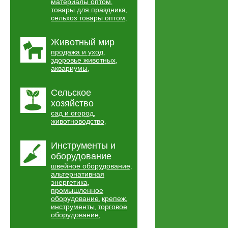
материалы оптом
,
товары для праздника
,
сельхоз товары оптом
,
Животный мир
продажа и уход
,
здоровье животных
,
аквариумы
,
Сельское
хозяйство
сад и огород
,
животноводство
,
Инструменты и
оборудование
швейное оборудование
,
альтернативная
энергетика
,
промышленное
оборудование
крепеж
,
,
инструменты
торговое
,
оборудование
,