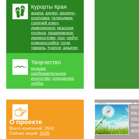
Курорты Края
анапа
адлер
архипо-
,
,
осиповка
геленджик
,
,
горячий ключ
,
дивноморск
красная
,
поляна
лазаревское
,
,
лермонтово
лоо
небуг
,
,
,
новороссийск
сочи
,
,
тамань
туапсе
адыгея
,
,
,
Творчество
музыка
,
изобразительное
искусство
рукоделие
,
,
хобби
,
Лето
Н
лет
где
что
О проекте
бан
Всего компаний: 2642
акт
Сейчас акций:
1635