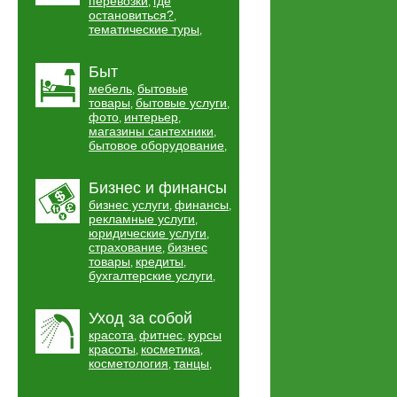
перевозки
где
,
остановиться?
,
тематические туры
,
Быт
мебель
бытовые
,
товары
бытовые услуги
,
,
фото
интерьер
,
,
магазины сантехники
,
бытовое оборудование
,
Бизнес и финансы
бизнес услуги
финансы
,
,
рекламные услуги
,
юридические услуги
,
страхование
бизнес
,
товары
кредиты
,
,
бухгалтерские услуги
,
Уход за собой
красота
фитнес
курсы
,
,
красоты
косметика
,
,
косметология
танцы
,
,