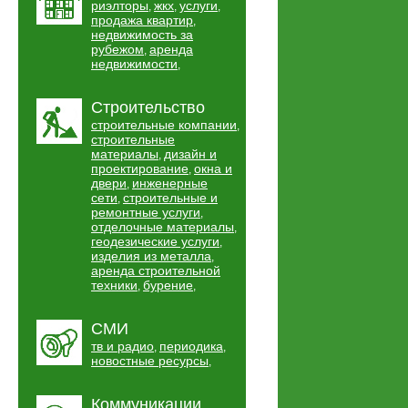
риэлторы
жкх
услуги
,
,
,
продажа квартир
,
недвижимость за
рубежом
аренда
,
недвижимости
,
Строительство
строительные компании
,
строительные
материалы
дизайн и
,
проектирование
окна и
,
двери
инженерные
,
сети
строительные и
,
ремонтные услуги
,
отделочные материалы
,
геодезические услуги
,
изделия из металла
,
аренда строительной
техники
бурение
,
,
СМИ
тв и радио
периодика
,
,
новостные ресурсы
,
Коммуникации