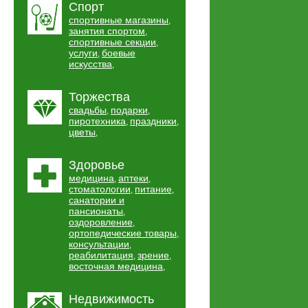
Спорт
спортивные магазины
,
занятия спортом
,
спортивные секции
,
услуги
боевые
,
искусства
,
Торжества
свадьбы
подарки
,
,
пиротехника
праздники
,
,
цветы
,
Здоровье
медицина
аптеки
,
,
стоматологии
питание
,
,
санатории и
пансионаты
,
оздоровление
,
ортопедические товары
,
консультации
,
реабилитация
зрение
,
,
восточная медицина
,
Недвижимость