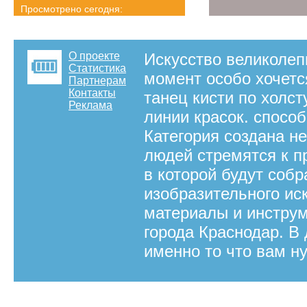
Просмотрено сегодня:
3389 страниц
Детальная статистика
О проекте
Искусство великолеп
Статистика
момент особо хочетс
Партнерам
Контакты
танец кисти по холс
Реклама
линии красок. спосо
Категория создана н
людей стремятся к п
в которой будут соб
изобразительного ис
материалы и инстру
города Краснодар. В
именно то что вам н