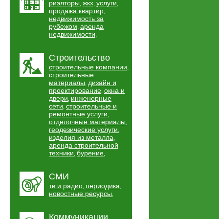
риэлторы
жкх
услуги
,
,
,
продажа квартир
,
недвижимость за
рубежом
аренда
,
недвижимости
,
Строительство
строительные компании
,
строительные
материалы
дизайн и
,
проектирование
окна и
,
двери
инженерные
,
сети
строительные и
,
ремонтные услуги
,
отделочные материалы
,
геодезические услуги
,
изделия из металла
,
аренда строительной
техники
бурение
,
,
СМИ
тв и радио
периодика
,
,
новостные ресурсы
,
Коммуникации