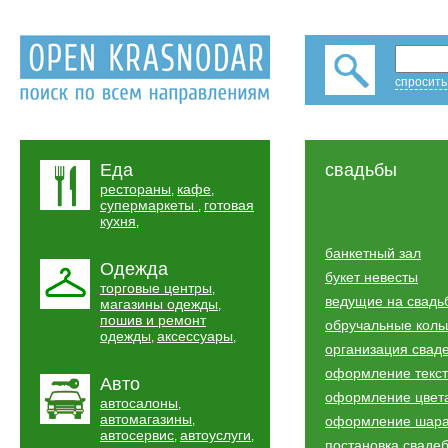
спросить
Еда
свадьбы
рестораны
кафе
,
,
супермаркеты
готовая
,
кухня
,
банкетный зал
Одежда
букет невесты
торговые центры
,
ведущие на свадь
магазины одежды
,
пошив и ремонт
обручальные коль
одежды
аксессуары
,
,
организация свад
оформление текс
Авто
оформление цвет
автосалоны
,
автомагазины
,
оформление шар
автосервис
автоуслуги
,
,
постановка сваде