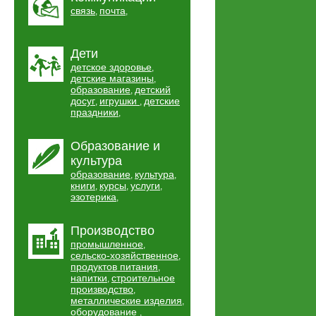
связь
почта
,
,
Дети
детское здоровье
,
детские магазины
,
образование
детский
,
досуг
игрушки
детские
,
,
праздники
,
Образование и
культура
образование
культура
,
,
книги
курсы
услуги
,
,
,
эзотерика
,
Производство
промышленное
,
сельско-хозяйственное
,
продуктов питания
,
напитки
строительное
,
производство
,
металлические изделия
,
оборудование
,