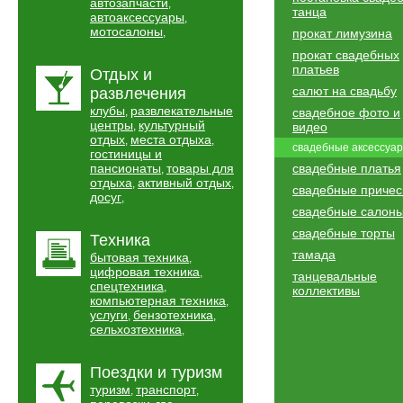
автозапчасти
,
танца
автоаксессуары
,
мотосалоны
,
прокат лимузина
прокат свадебных
платьев
Отдых и
салют на свадьбу
развлечения
клубы
развлекательные
,
свадебное фото и
центры
культурный
,
видео
отдых
места отдыха
,
,
свадебные аксессуа
гостиницы и
пансионаты
товары для
свадебные платья
,
отдыха
активный отдых
,
,
свадебные причес
досуг
,
свадебные салон
свадебные торты
Техника
тамада
бытовая техника
,
цифровая техника
,
танцевальные
спецтехника
,
коллективы
компьютерная техника
,
услуги
бензотехника
,
,
сельхозтехника
,
Поездки и туризм
туризм
транспорт
,
,