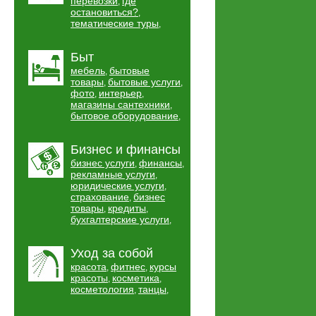
перевозки
где
,
остановиться?
,
тематические туры
,
Быт
мебель
бытовые
,
товары
бытовые услуги
,
,
фото
интерьер
,
,
магазины сантехники
,
бытовое оборудование
,
Бизнес и финансы
бизнес услуги
финансы
,
,
рекламные услуги
,
юридические услуги
,
страхование
бизнес
,
товары
кредиты
,
,
бухгалтерские услуги
,
Уход за собой
красота
фитнес
курсы
,
,
красоты
косметика
,
,
косметология
танцы
,
,