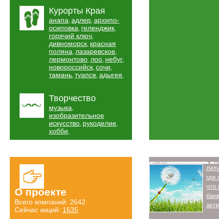
Курорты Края
анапа
адлер
архипо-
,
,
осиповка
геленджик
,
,
горячий ключ
,
дивноморск
красная
,
поляна
лазаревское
,
,
лермонтово
лоо
небуг
,
,
,
новороссийск
сочи
,
,
тамань
туапсе
адыгея
,
,
,
Творчество
музыка
,
изобразительное
искусство
рукоделие
,
,
хобби
,
Лето
Н
лет
где
что
О проекте
бан
Всего компаний: 2642
акт
Сейчас акций:
1635