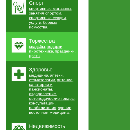
Спорт
спортивные магазины
,
занятия спортом
,
спортивные секции
,
услуги
боевые
,
искусства
,
Торжества
свадьбы
подарки
,
,
пиротехника
праздники
,
,
цветы
,
Здоровье
медицина
аптеки
,
,
стоматологии
питание
,
,
санатории и
пансионаты
,
оздоровление
,
ортопедические товары
,
консультации
,
реабилитация
зрение
,
,
восточная медицина
,
Недвижимость