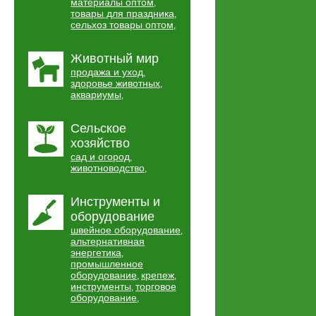
материалы оптом
,
товары для праздника
,
сельхоз товары оптом
,
Животный мир
продажа и уход
,
здоровье животных
,
аквариумы
,
Сельское
хозяйство
сад и огород
,
животноводство
,
Инструменты и
оборудование
швейное оборудование
,
альтернативная
энергетика
,
промышленное
оборудование
крепеж
,
,
инструменты
торговое
,
оборудование
,