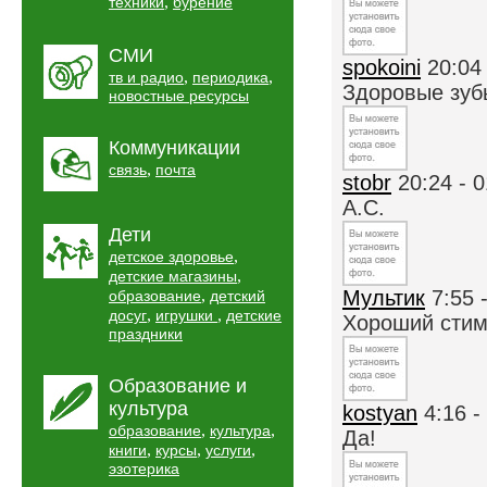
,
техники
бурение
СМИ
spokoini
20:04
,
,
тв и радио
периодика
Здоровые зубы
новостные ресурсы
Коммуникации
,
связь
почта
stobr
20:24 - 
А.С.
Дети
,
детское здоровье
,
детские магазины
,
Мультик
7:55 
образование
детский
,
,
досуг
игрушки
детские
Хороший сти
праздники
Образование и
культура
kostyan
4:16 -
,
,
образование
культура
Да!
,
,
,
книги
курсы
услуги
эзотерика