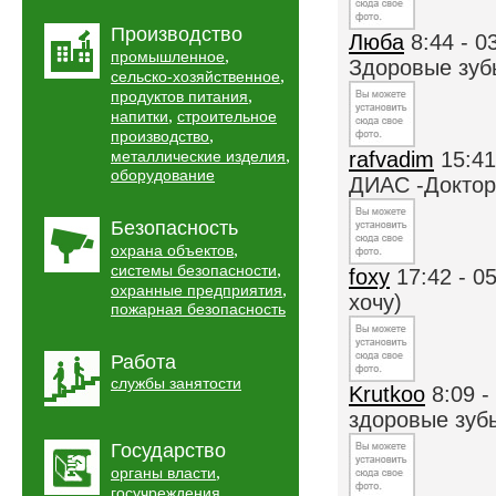
Производство
Люба
8:44 - 0
,
промышленное
Здоровые зуб
,
сельско-хозяйственное
,
продуктов питания
,
напитки
строительное
,
производство
,
металлические изделия
rafvadim
15:41
оборудование
ДИАС -Доктор 
Безопасность
,
охрана объектов
,
системы безопасности
foxy
17:42 - 0
,
охранные предприятия
хочу)
пожарная безопасность
Работа
службы занятости
Krutkoo
8:09 -
здоровые зубы
Государство
,
органы власти
,
госучреждения