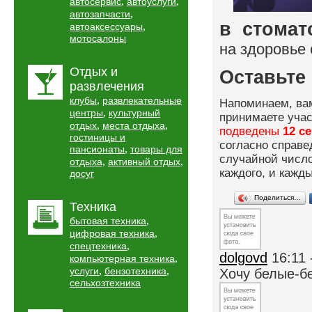
,
,
автосервис
автоуслуги
,
автозапчасти
в стома
,
автоаксессуары
мотосалоны
на здоровье 
Отдых и
Оставьте 
развлечения
,
клубы
развлекательные
Напоминаем, вам
,
центры
культурный
принимаете учас
,
,
отдых
места отдыха
подведены
12 с
гостиницы и
согласно справе
,
пансионаты
товары для
случайной число
,
,
отдыха
активный отдых
каждого, и кажд
досуг
Поделиться…
Техника
,
бытовая техника
,
цифровая техника
,
спецтехника
dolgovd
16:11 
,
компьютерная техника
,
,
услуги
бензотехника
Хочу белые-б
сельхозтехника