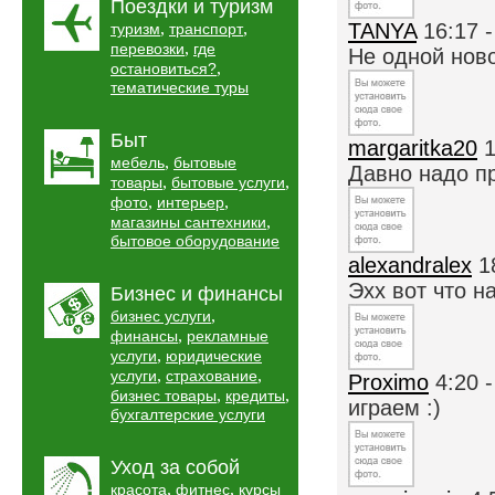
Поездки и туризм
,
,
TANYA
16:17 
туризм
транспорт
,
перевозки
где
Не одной ново
,
остановиться?
тематические туры
Быт
margaritka20
1
,
мебель
бытовые
Давно надо пр
,
,
товары
бытовые услуги
,
,
фото
интерьер
,
магазины сантехники
бытовое оборудование
alexandralex
1
Эхх вот что на
Бизнес и финансы
,
бизнес услуги
,
финансы
рекламные
,
услуги
юридические
,
,
услуги
страхование
Proximo
4:20 
,
,
бизнес товары
кредиты
играем :)
бухгалтерские услуги
Уход за собой
,
,
красота
фитнес
курсы