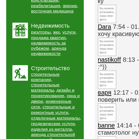
консультации
ку
,
,
реабилитация
зрение
восточная медицина
Недвижимость
Dara
7:54 - 01
,
,
,
риэлторы
жкх
услуги
хочу красивую
,
продажа квартир
недвижимость за
,
рубежом
аренда
недвижимости
nastikoff
8:13 
:^))
Строительство
строительные
,
компании
строительные
,
материалы
дизайн и
варя
12:17 - 
,
проектирование
окна и
поверить или н
,
двери
инженерные
,
сети
строительные и
,
ремонтные услуги
,
отделочные материалы
,
геодезические услуги
banne
14:14 -
,
изделия из металла
стамотолог н
аренда строительной