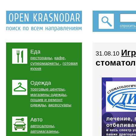
спросить
Игр
Еда
31.08.10
,
,
рестораны
кафе
стоматол
,
супермаркеты
готовая
кухня
Одежда
,
торговые центры
,
магазины одежды
пошив и ремонт
,
одежды
аксессуары
Авто
,
автосалоны
,
автомагазины