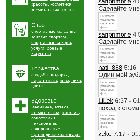
sanprimorie
4:
,
,
красоты
косметика
Сделайте мне з
,
косметология
танцы
Спорт
,
спортивные магазины
sanprimorie
4:
,
занятия спортом
Сделайте мне з
,
спортивные секции
,
услуги
боевые
искусства
nati_888
5:16 
Торжества
Один мой зуби
,
,
свадьбы
подарки
,
,
пиротехника
праздники
цветы
LiLek
6:37 - 0
Здоровье
,
,
медицина
аптеки
поход к стомат
,
,
стоматологии
питание
санатории и
,
пансионаты
,
оздоровление
zeke
7:17 - 01
,
ортопедические товары
,