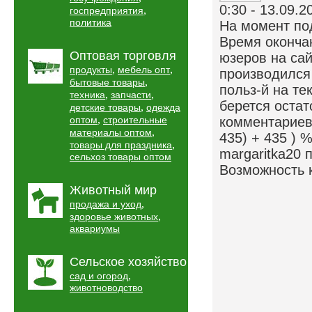
0:30 - 13.09.2
,
госпредприятия
политика
На момент под
Время окончан
Оптовая торговля
юзеров на сай
,
,
продукты
мебель опт
производился 
,
бытовые товары
польз-й на те
,
,
техника
запчасти
берется остат
,
детские товары
одежда
,
оптом
строительные
комментариев.
,
материалы оптом
435) + 435 ) 
,
товары для праздника
margaritka20 
сельхоз товары оптом
Возможность 
Животный мир
,
продажа и уход
,
здоровье животных
аквариумы
Сельское хозяйство
,
сад и огород
животноводство