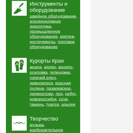
Инструменты и
оборудование
,
швейное оборудование
альтернативная
,
энергетика
промышленное
,
,
оборудование
крепеж
,
инструменты
торговое
оборудование
Курорты Края
,
,
анапа
адлер
архипо-
,
,
осиповка
геленджик
,
горячий ключ
,
дивноморск
красная
,
,
поляна
лазаревское
,
,
,
лермонтово
лоо
небуг
,
,
новороссийск
сочи
,
,
тамань
туапсе
адыгея
Творчество
,
музыка
изобразительное