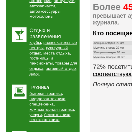
,
,
автосервис
автоуслуги
Более
4
,
автозапчасти
,
автоаксессуары
превышает а
мотосалоны
журнала.
Отдых и
Кто посеща
развлечения
,
клубы
развлекательные
Женщины старше 20 лет
,
центры
культурный
Мужчины старше 20 лет
,
,
отдых
места отдыха
Женщины младше 20 лет
гостиницы и
Мужчины младше 20 лет
,
пансионаты
товары для
72% посетит
,
,
отдыха
активный отдых
соответствую
досуг
Полную стат
Техника
,
бытовая техника
,
цифровая техника
,
спецтехника
,
компьютерная техника
,
,
услуги
бензотехника
сельхозтехника