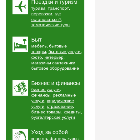
Поездки и туризм
,
,
туризм
транспорт
,
перевозки
где
,
остановиться?
тематические туры
Быт
,
мебель
бытовые
,
,
товары
бытовые услуги
,
,
фото
интерьер
,
магазины сантехники
бытовое оборудование
Бизнес и финансы
,
бизнес услуги
,
финансы
рекламные
,
услуги
юридические
,
,
услуги
страхование
,
,
бизнес товары
кредиты
бухгалтерские услуги
Уход за собой
,
,
красота
фитнес
курсы