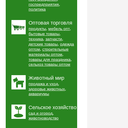
,
госпредприятия
политика
Оптовая торговля
,
,
продукты
мебель опт
,
бытовые товары
,
,
техника
запчасти
,
детские товары
одежда
,
оптом
строительные
,
материалы оптом
,
товары для праздника
сельхоз товары оптом
Животный мир
,
продажа и уход
,
здоровье животных
аквариумы
Сельское хозяйство
,
сад и огород
животноводство