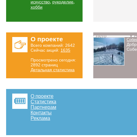
,
,
искусство
рукоделие
хобби
Лето
Н
О проекте
Собе
Добр
Всего компаний: 2642
Собе
Сейчас акций:
1635
Просмотрено сегодня:
2892 страниц
Детальная статистика
О проекте
Статистика
Партнерам
Контакты
Реклама