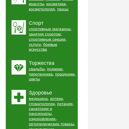
,
,
красоты
косметика
,
косметология
танцы
Спорт
,
спортивные магазины
,
занятия спортом
,
спортивные секции
,
услуги
боевые
искусства
Торжества
,
,
свадьбы
подарки
,
,
пиротехника
праздники
цветы
Здоровье
,
,
медицина
аптеки
,
,
стоматологии
питание
санатории и
,
пансионаты
,
оздоровление
,
ортопедические товары
,