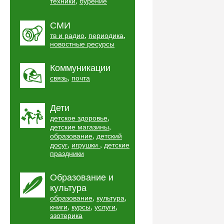
,
техники
бурение
СМИ
,
,
тв и радио
периодика
новостные ресурсы
Коммуникации
,
связь
почта
Дети
,
детское здоровье
,
детские магазины
,
образование
детский
,
,
досуг
игрушки
детские
праздники
Образование и
культура
,
,
образование
культура
,
,
,
книги
курсы
услуги
эзотерика