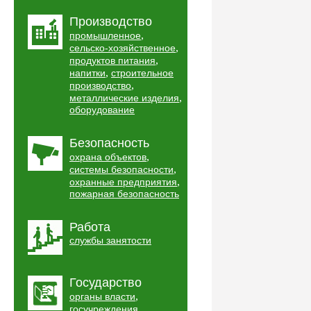
Производство
,
промышленное
,
сельско-хозяйственное
,
продуктов питания
,
напитки
строительное
,
производство
,
металлические изделия
оборудование
Безопасность
,
охрана объектов
,
системы безопасности
,
охранные предприятия
пожарная безопасность
Работа
службы занятости
Государство
,
органы власти
,
госучреждения