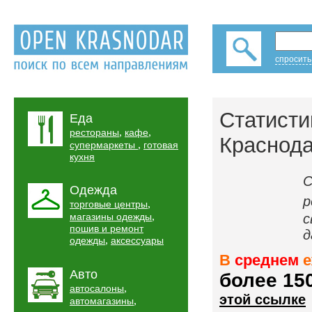
спросить
Статисти
Еда
,
,
рестораны
кафе
Краснод
,
супермаркеты
готовая
кухня
С
Одежда
р
,
торговые центры
,
магазины одежды
с
пошив и ремонт
д
,
одежды
аксессуары
В
среднем
е
Авто
более 1
,
автосалоны
этой ссылке
,
автомагазины