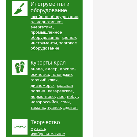
Инструменты и
оборудование
,
швейное оборудование
альтернативная
,
энергетика
промышленное
,
,
оборудование
крепеж
,
инструменты
торговое
оборудование
Курорты Края
,
,
анапа
адлер
архипо-
,
,
осиповка
геленджик
,
горячий ключ
,
дивноморск
красная
,
,
поляна
лазаревское
,
,
,
лермонтово
лоо
небуг
,
,
новороссийск
сочи
,
,
тамань
туапсе
адыгея
Творчество
,
музыка
изобразительное