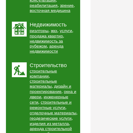
консультации
,
,
реабилитация
зрение
восточная медицина
Недвижимость
,
,
,
риэлторы
жкх
услуги
,
продажа квартир
недвижимость за
,
рубежом
аренда
недвижимости
Строительство
строительные
,
компании
строительные
,
материалы
дизайн и
,
проектирование
окна и
,
двери
инженерные
,
сети
строительные и
,
ремонтные услуги
,
отделочные материалы
,
геодезические услуги
,
изделия из металла
аренда строительной