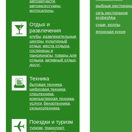
автозапчасти
,
автоаксессуары
рыбные ресторан
,
мотосалоны
,
сеть ресторанов
probeshka
Отдых и
суши, роллы
развлечения
японская кухня
клубы
развлекательные
,
центры
культурный
,
отдых
места отдыха
,
,
гостиницы и
пансионаты
товары для
,
отдыха
активный отдых
,
,
досуг
,
Техника
бытовая техника
,
цифровая техника
,
спецтехника
,
компьютерная техника
,
услуги
бензотехника
,
,
сельхозтехника
,
Поездки и туризм
туризм
транспорт
,
,