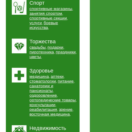
Спорт
спортивные магазины
,
занятия спортом
,
спортивные секции
,
услуги
боевые
,
искусства
,
Торжества
свадьбы
подарки
,
,
пиротехника
праздники
,
,
цветы
,
Здоровье
медицина
аптеки
,
,
стоматологии
питание
,
,
санатории и
пансионаты
,
оздоровление
,
ортопедические товары
,
консультации
,
реабилитация
зрение
,
,
восточная медицина
,
Недвижимость