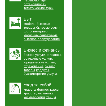
перевозки
где
,
остановиться?
,
тематические туры
,
Быт
мебель
бытовые
,
товары
бытовые услуги
,
,
фото
интерьер
,
,
магазины сантехники
,
бытовое оборудование
,
Бизнес и финансы
бизнес услуги
финансы
,
,
рекламные услуги
,
юридические услуги
,
страхование
бизнес
,
товары
кредиты
,
,
бухгалтерские услуги
,
Уход за собой
красота
фитнес
курсы
,
,
красоты
косметика
,
,
косметология
танцы
,
,