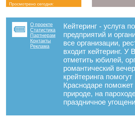
Просмотрено сегодня:
3474 страниц
Детальная статистика
О проекте
Кейтеринг - услуга п
Статистика
предприятий и орган
Партнерам
Контакты
все организации, рес
Реклама
входит кейтеринг. У 
отметить юбилей, ор
романтический вечер
крейтеринга помогут 
Краснодаре поможет 
природе, на пароход
праздничное угощени