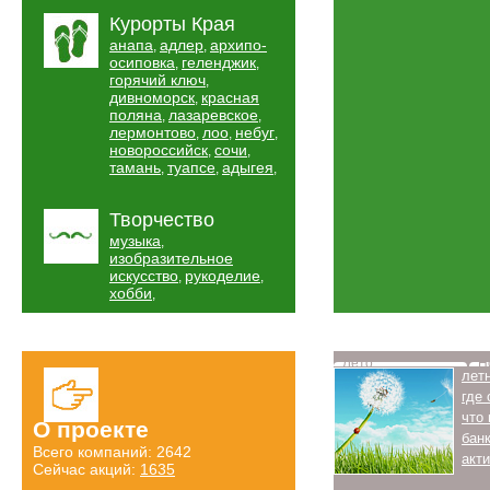
Курорты Края
анапа
адлер
архипо-
,
,
осиповка
геленджик
,
,
горячий ключ
,
дивноморск
красная
,
поляна
лазаревское
,
,
лермонтово
лоо
небуг
,
,
,
новороссийск
сочи
,
,
тамань
туапсе
адыгея
,
,
,
Творчество
музыка
,
изобразительное
искусство
рукоделие
,
,
хобби
,
Лето
Н
лет
где
что
О проекте
бан
Всего компаний: 2642
акт
Сейчас акций:
1635