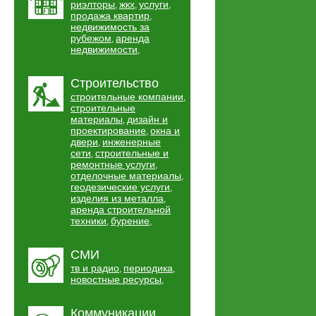
риэлторы
жкх
услуги
,
,
,
продажа квартир
,
недвижимость за
рубежом
аренда
,
недвижимости
,
Строительство
строительные компании
,
строительные
материалы
дизайн и
,
проектирование
окна и
,
двери
инженерные
,
сети
строительные и
,
ремонтные услуги
,
отделочные материалы
,
геодезические услуги
,
изделия из металла
,
аренда строительной
техники
бурение
,
,
СМИ
тв и радио
периодика
,
,
новостные ресурсы
,
Коммуникации