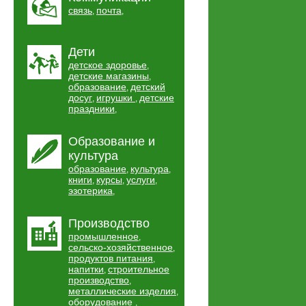
связь
почта
,
,
Дети
детское здоровье
,
детские магазины
,
образование
детский
,
досуг
игрушки
детские
,
,
праздники
,
Образование и
культура
образование
культура
,
,
книги
курсы
услуги
,
,
,
эзотерика
,
Производство
промышленное
,
сельско-хозяйственное
,
продуктов питания
,
напитки
строительное
,
производство
,
металлические изделия
,
оборудование
,