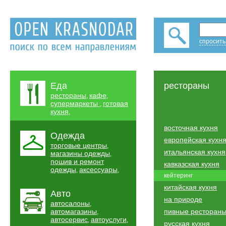
спросить
Еда
рестораны
рестораны
кафе
,
,
супермаркеты
готовая
,
кухня
,
восточная кухня
Одежда
европейская кухн
торговые центры
,
итальянская кухня
магазины одежды
,
пошив и ремонт
кавказская кухня
одежды
аксессуары
,
,
кейтеринг
китайская кухня
Авто
на природе
автосалоны
,
автомагазины
пивные ресторан
,
автосервис
автоуслуги
,
,
русская кухня