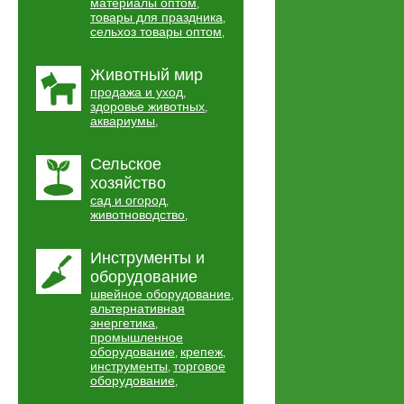
материалы оптом
,
товары для праздника
,
сельхоз товары оптом
,
Животный мир
продажа и уход
,
здоровье животных
,
аквариумы
,
Сельское
хозяйство
сад и огород
,
животноводство
,
Инструменты и
оборудование
швейное оборудование
,
альтернативная
энергетика
,
промышленное
оборудование
крепеж
,
,
инструменты
торговое
,
оборудование
,