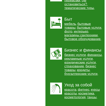
перевозки
где
,
остановиться?
,
тематические туры
,
Быт
мебель
бытовые
,
товары
бытовые услуги
,
,
фото
интерьер
,
,
магазины сантехники
,
бытовое оборудование
,
Бизнес и финансы
бизнес услуги
финансы
,
,
рекламные услуги
,
юридические услуги
,
страхование
бизнес
,
товары
кредиты
,
,
бухгалтерские услуги
,
Уход за собой
красота
фитнес
курсы
,
,
красоты
косметика
,
,
косметология
танцы
,
,