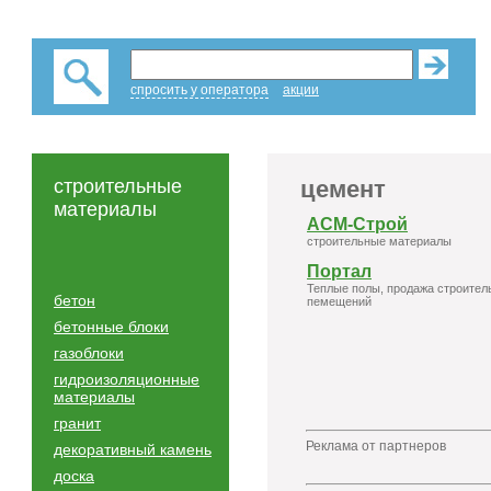
спросить у оператора
акции
строительные
цемент
материалы
АСМ-Строй
строительные материалы
Портал
Теплые полы, продажа строител
бетон
пемещений
бетонные блоки
газоблоки
гидроизоляционные
материалы
гранит
Реклама от партнеров
декоративный камень
доска