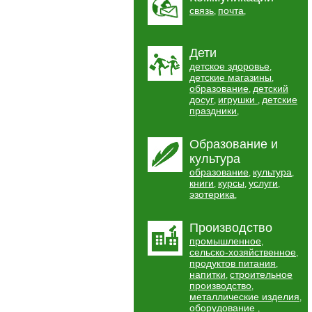
связь
почта
,
,
Дети
детское здоровье
,
детские магазины
,
образование
детский
,
досуг
игрушки
детские
,
,
праздники
,
Образование и
культура
образование
культура
,
,
книги
курсы
услуги
,
,
,
эзотерика
,
Производство
промышленное
,
сельско-хозяйственное
,
продуктов питания
,
напитки
строительное
,
производство
,
металлические изделия
,
оборудование
,