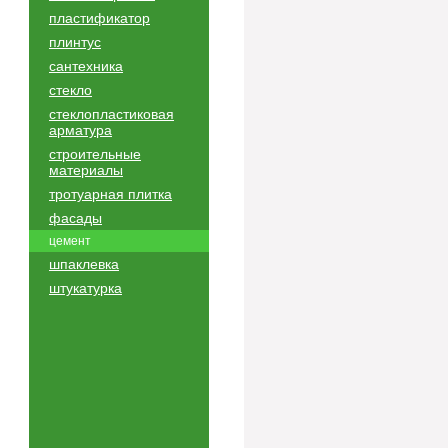
пластификатор
плинтус
сантехника
стекло
стеклопластиковая
арматура
строительные
материалы
тротуарная плитка
фасады
цемент
шпаклевка
штукатурка