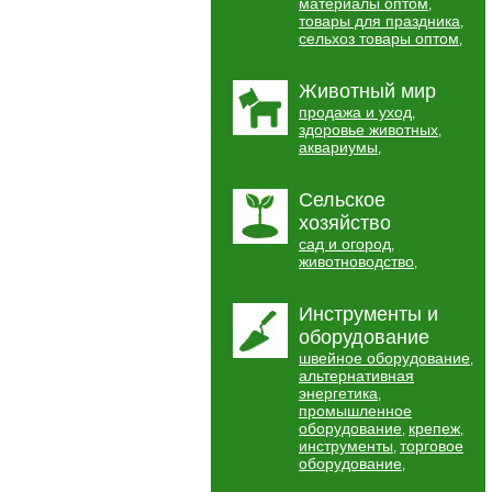
материалы оптом
,
товары для праздника
,
сельхоз товары оптом
,
Животный мир
продажа и уход
,
здоровье животных
,
аквариумы
,
Сельское
хозяйство
сад и огород
,
животноводство
,
Инструменты и
оборудование
швейное оборудование
,
альтернативная
энергетика
,
промышленное
оборудование
крепеж
,
,
инструменты
торговое
,
оборудование
,