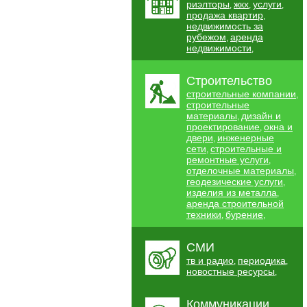
риэлторы
жкх
услуги
,
,
,
продажа квартир
,
недвижимость за
рубежом
аренда
,
недвижимости
,
Строительство
строительные компании
,
строительные
материалы
дизайн и
,
проектирование
окна и
,
двери
инженерные
,
сети
строительные и
,
ремонтные услуги
,
отделочные материалы
,
геодезические услуги
,
изделия из металла
,
аренда строительной
техники
бурение
,
,
СМИ
тв и радио
периодика
,
,
новостные ресурсы
,
Коммуникации