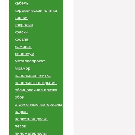
кабель
керамическая плитка
кирпич
ковролин
краски
кровля
ламинат
линолеум
металлопрокат
мрамор
напольная плитка
напольные покрытия
облицовочная плитка
обои
отделочные материалы
паркет
паркетная доска
песок
пиломатериалы