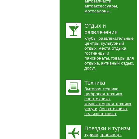
автозапчасти
,
автоаксессуары
,
мотосалоны
,
Отдых и
развлечения
клубы
развлекательные
,
центры
культурный
,
отдых
места отдыха
,
,
гостиницы и
пансионаты
товары для
,
отдыха
активный отдых
,
,
досуг
,
Техника
бытовая техника
,
цифровая техника
,
спецтехника
,
компьютерная техника
,
услуги
бензотехника
,
,
сельхозтехника
,
Поездки и туризм
туризм
транспорт
,
,