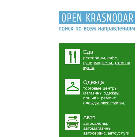
Еда
рестораны
кафе
,
,
супермаркеты
готовая
,
кухня
,
Одежда
торговые центры
,
магазины одежды
,
пошив и ремонт
одежды
аксессуары
,
,
Авто
автосалоны
,
автомагазины
,
автосервис
автоуслуги
,
,