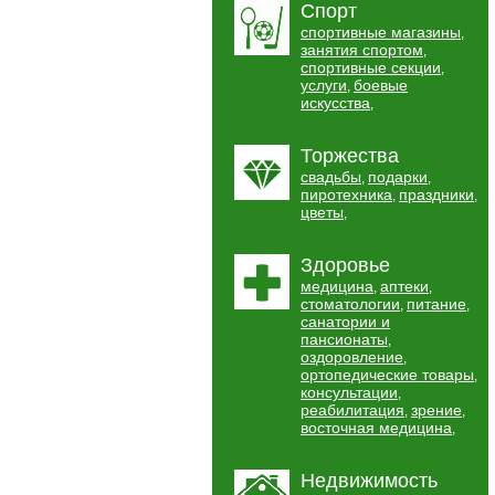
Спорт
спортивные магазины
,
занятия спортом
,
спортивные секции
,
услуги
боевые
,
искусства
,
Торжества
свадьбы
подарки
,
,
пиротехника
праздники
,
,
цветы
,
Здоровье
медицина
аптеки
,
,
стоматологии
питание
,
,
санатории и
пансионаты
,
оздоровление
,
ортопедические товары
,
консультации
,
реабилитация
зрение
,
,
восточная медицина
,
Недвижимость