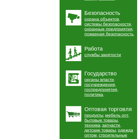
Безопасность
охрана объектов
,
системы безопасности
,
охранные предприятия
,
пожарная безопасность
,
Работа
службы занятости
Государство
органы власти
,
госучреждения
,
госпредприятия
,
политика
,
Оптовая торговля
продукты
мебель опт
,
,
бытовые товары
,
техника
запчасти
,
,
детские товары
одежда
,
оптом
строительные
,