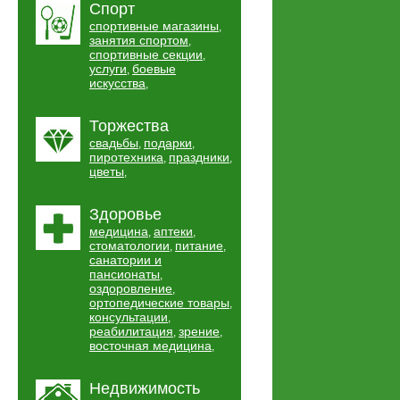
Спорт
спортивные магазины
,
занятия спортом
,
спортивные секции
,
услуги
боевые
,
искусства
,
Торжества
свадьбы
подарки
,
,
пиротехника
праздники
,
,
цветы
,
Здоровье
медицина
аптеки
,
,
стоматологии
питание
,
,
санатории и
пансионаты
,
оздоровление
,
ортопедические товары
,
консультации
,
реабилитация
зрение
,
,
восточная медицина
,
Недвижимость