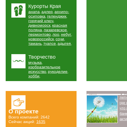
Курорты Края
анапа
адлер
архипо-
,
,
осиповка
геленджик
,
,
горячий ключ
,
дивноморск
красная
,
поляна
лазаревское
,
,
лермонтово
лоо
небуг
,
,
,
новороссийск
сочи
,
,
тамань
туапсе
адыгея
,
,
,
Творчество
музыка
,
изобразительное
искусство
рукоделие
,
,
хобби
,
Лето
Н
лет
где
что
О проекте
бан
Всего компаний: 2642
акт
Сейчас акций:
1635