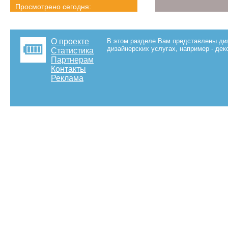
Просмотрено сегодня:
3476 страниц
Детальная статистика
О проекте
В этом разделе Вам представлены диз
дизайнерских услугах, например - де
Статистика
Партнерам
Контакты
Реклама