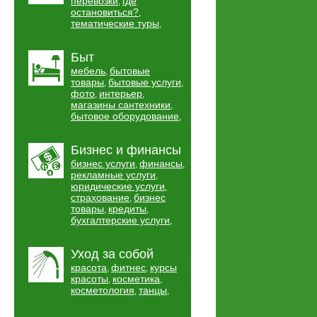
перевозки
где
,
остановиться?
,
тематические туры
,
Быт
мебель
бытовые
,
товары
бытовые услуги
,
,
фото
интерьер
,
,
магазины сантехники
,
бытовое оборудование
,
Бизнес и финансы
бизнес услуги
финансы
,
,
рекламные услуги
,
юридические услуги
,
страхование
бизнес
,
товары
кредиты
,
,
бухгалтерские услуги
,
Уход за собой
красота
фитнес
курсы
,
,
красоты
косметика
,
,
косметология
танцы
,
,