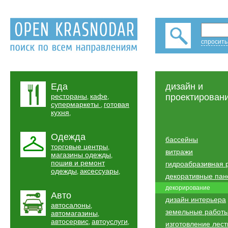
спросить
Еда
дизайн и
рестораны
кафе
проектирован
,
,
супермаркеты
готовая
,
кухня
,
Одежда
бассейны
торговые центры
,
витражи
магазины одежды
,
пошив и ремонт
гидроабразивная 
одежды
аксессуары
,
,
декоративные пан
декорирование
Авто
дизайн интерьера
автосалоны
,
земельные работ
автомагазины
,
автосервис
автоуслуги
,
,
изготовление лес