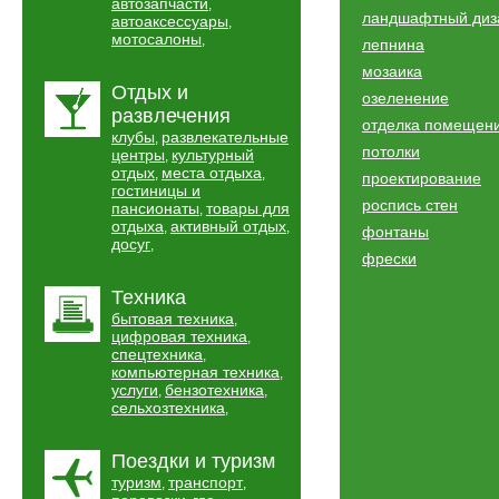
автозапчасти
,
ландшафтный диз
автоаксессуары
,
мотосалоны
,
лепнина
мозаика
Отдых и
озеленение
развлечения
отделка помещен
клубы
развлекательные
,
потолки
центры
культурный
,
отдых
места отдыха
,
,
проектирование
гостиницы и
роспись стен
пансионаты
товары для
,
отдыха
активный отдых
,
,
фонтаны
досуг
,
фрески
Техника
бытовая техника
,
цифровая техника
,
спецтехника
,
компьютерная техника
,
услуги
бензотехника
,
,
сельхозтехника
,
Поездки и туризм
туризм
транспорт
,
,