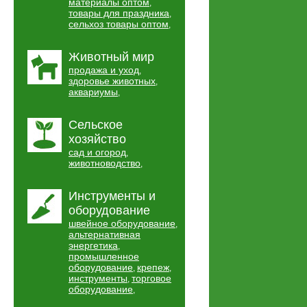
материалы оптом
,
товары для праздника
,
сельхоз товары оптом
,
Животный мир
продажа и уход
,
здоровье животных
,
аквариумы
,
Сельское
хозяйство
сад и огород
,
животноводство
,
Инструменты и
оборудование
швейное оборудование
,
альтернативная
энергетика
,
промышленное
оборудование
крепеж
,
,
инструменты
торговое
,
оборудование
,