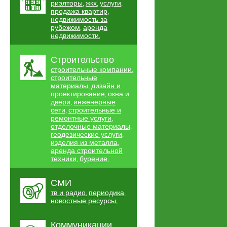
риэлторы
жкх
услуги
,
,
,
продажа квартир
,
недвижимость за
рубежом
аренда
,
недвижимости
,
Строительство
строительные компании
,
строительные
материалы
дизайн и
,
проектирование
окна и
,
двери
инженерные
,
сети
строительные и
,
ремонтные услуги
,
отделочные материалы
,
геодезические услуги
,
изделия из металла
,
аренда строительной
техники
бурение
,
,
СМИ
тв и радио
периодика
,
,
новостные ресурсы
,
Коммуникации