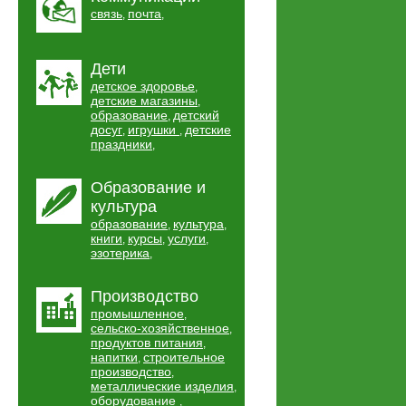
связь
почта
,
,
Дети
детское здоровье
,
детские магазины
,
образование
детский
,
досуг
игрушки
детские
,
,
праздники
,
Образование и
культура
образование
культура
,
,
книги
курсы
услуги
,
,
,
эзотерика
,
Производство
промышленное
,
сельско-хозяйственное
,
продуктов питания
,
напитки
строительное
,
производство
,
металлические изделия
,
оборудование
,