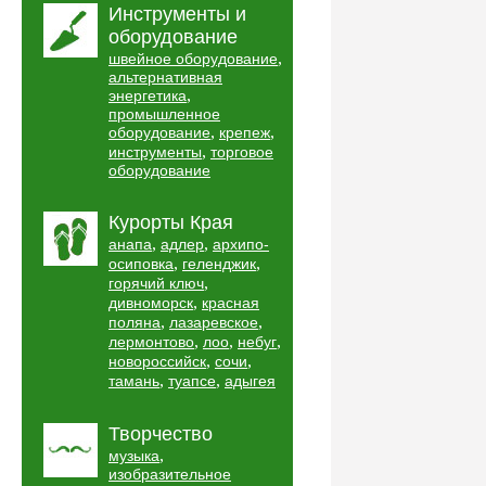
Инструменты и
оборудование
,
швейное оборудование
альтернативная
,
энергетика
промышленное
,
,
оборудование
крепеж
,
инструменты
торговое
оборудование
Курорты Края
,
,
анапа
адлер
архипо-
,
,
осиповка
геленджик
,
горячий ключ
,
дивноморск
красная
,
,
поляна
лазаревское
,
,
,
лермонтово
лоо
небуг
,
,
новороссийск
сочи
,
,
тамань
туапсе
адыгея
Творчество
,
музыка
изобразительное