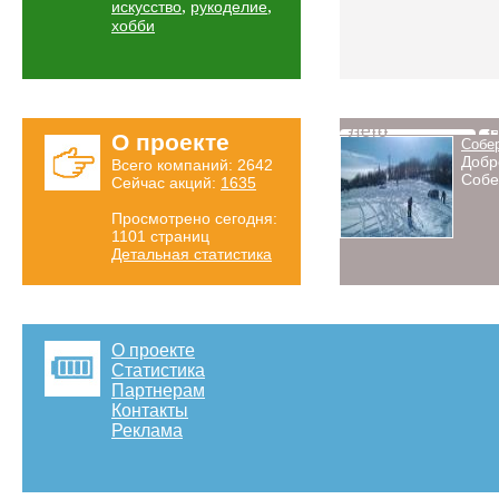
,
,
искусство
рукоделие
хобби
Лето
Н
О проекте
Собе
Добр
Всего компаний: 2642
Собе
Сейчас акций:
1635
Просмотрено сегодня:
1101 страниц
Детальная статистика
О проекте
Статистика
Партнерам
Контакты
Реклама