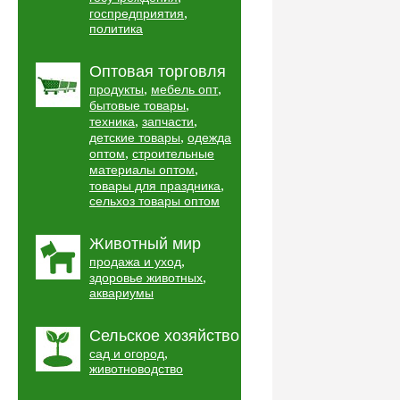
,
госпредприятия
политика
Оптовая торговля
,
,
продукты
мебель опт
,
бытовые товары
,
,
техника
запчасти
,
детские товары
одежда
,
оптом
строительные
,
материалы оптом
,
товары для праздника
сельхоз товары оптом
Животный мир
,
продажа и уход
,
здоровье животных
аквариумы
Сельское хозяйство
,
сад и огород
животноводство