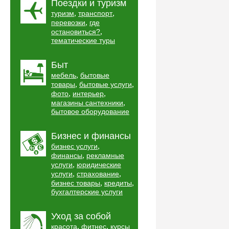
Поездки и туризм
,
,
туризм
транспорт
,
перевозки
где
,
остановиться?
тематические туры
Быт
,
мебель
бытовые
,
,
товары
бытовые услуги
,
,
фото
интерьер
,
магазины сантехники
бытовое оборудование
Бизнес и финансы
,
бизнес услуги
,
финансы
рекламные
,
услуги
юридические
,
,
услуги
страхование
,
,
бизнес товары
кредиты
бухгалтерские услуги
Уход за собой
,
,
красота
фитнес
курсы