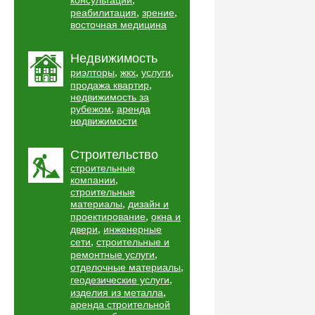
консультации
,
,
реабилитация
зрение
восточная медицина
Недвижимость
,
,
,
риэлторы
жкх
услуги
,
продажа квартир
недвижимость за
,
рубежом
аренда
недвижимости
Строительство
строительные
,
компании
строительные
,
материалы
дизайн и
,
проектирование
окна и
,
двери
инженерные
,
сети
строительные и
,
ремонтные услуги
,
отделочные материалы
,
геодезические услуги
,
изделия из металла
аренда строительной