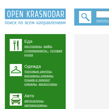
спросить
Еда
,
,
рестораны
кафе
,
супермаркеты
готовая
кухня
Одежда
,
торговые центры
,
магазины одежды
пошив и ремонт
,
одежды
аксессуары
Авто
,
автосалоны
,
автомагазины