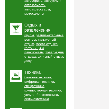
,
,
автосервис
автоуслуги
,
автозапчасти
,
автоаксессуары
мотосалоны
Отдых и
развлечения
,
клубы
развлекательные
,
центры
культурный
,
,
отдых
места отдыха
гостиницы и
,
пансионаты
товары для
,
,
отдыха
активный отдых
досуг
Техника
,
бытовая техника
,
цифровая техника
,
спецтехника
,
компьютерная техника
,
,
услуги
бензотехника
сельхозтехника