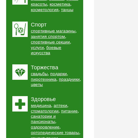
,
,
красоты
косметика
,
косметология
танцы
Спорт
,
спортивные магазины
,
занятия спортом
,
спортивные секции
,
услуги
боевые
искусства
Торжества
,
,
свадьбы
подарки
,
,
пиротехника
праздники
цветы
Здоровье
,
,
медицина
аптеки
,
,
стоматологии
питание
санатории и
,
пансионаты
,
оздоровление
,
ортопедические товары
,