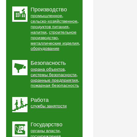
Производство
,
промышленное
,
сельско-хозяйственное
,
продуктов питания
,
напитки
строительное
,
производство
,
металлические изделия
оборудование
Безопасность
,
охрана объектов
,
системы безопасности
,
охранные предприятия
пожарная безопасность
Работа
службы занятости
Государство
,
органы власти
,
госучреждения