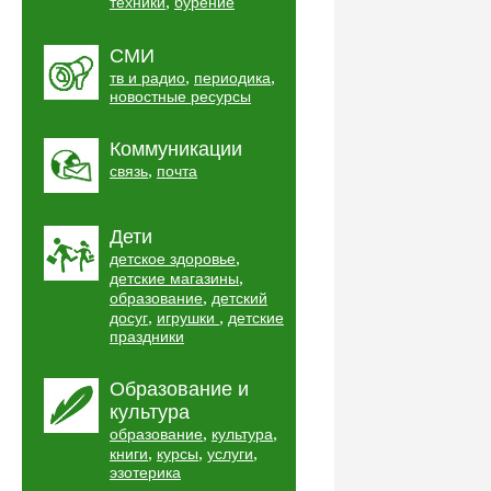
,
техники
бурение
СМИ
,
,
тв и радио
периодика
новостные ресурсы
Коммуникации
,
связь
почта
Дети
,
детское здоровье
,
детские магазины
,
образование
детский
,
,
досуг
игрушки
детские
праздники
Образование и
культура
,
,
образование
культура
,
,
,
книги
курсы
услуги
эзотерика