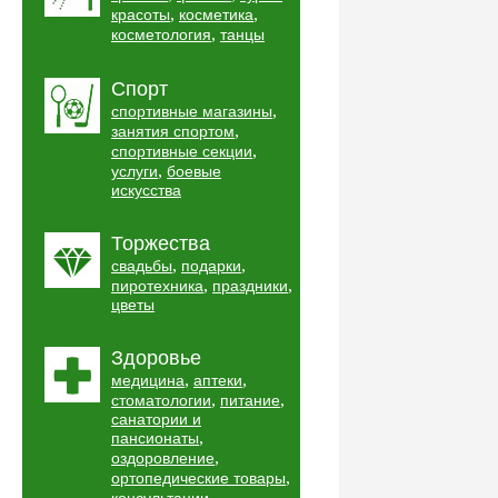
,
,
красоты
косметика
,
косметология
танцы
Спорт
,
спортивные магазины
,
занятия спортом
,
спортивные секции
,
услуги
боевые
искусства
Торжества
,
,
свадьбы
подарки
,
,
пиротехника
праздники
цветы
Здоровье
,
,
медицина
аптеки
,
,
стоматологии
питание
санатории и
,
пансионаты
,
оздоровление
,
ортопедические товары
,