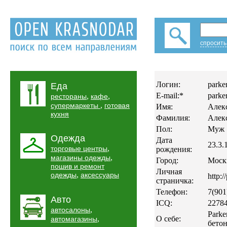
спросить
Логин:
parke
Еда
E-mail:*
parke
,
,
рестораны
кафе
,
супермаркеты
готовая
Имя:
Алек
кухня
Фамилия:
Алек
Пол:
Муж
Одежда
Дата
23.3.
,
торговые центры
рождения:
,
магазины одежды
Город:
Моск
пошив и ремонт
Личная
,
одежды
аксессуары
http:/
страничка:
Телефон:
7(901
Авто
ICQ:
2278
,
автосалоны
Parke
,
О себе:
автомагазины
бето