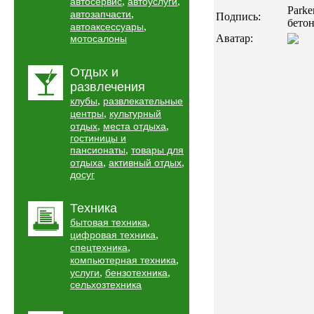
,
,
автосервис
автоуслуги
Parke
,
автозапчасти
Подпись:
бето
,
автоаксессуары
Аватар:
мотосалоны
Отдых и
развлечения
,
клубы
развлекательные
,
центры
культурный
,
,
отдых
места отдыха
гостиницы и
,
пансионаты
товары для
,
,
отдыха
активный отдых
досуг
Техника
,
бытовая техника
,
цифровая техника
,
спецтехника
,
компьютерная техника
,
,
услуги
бензотехника
сельхозтехника