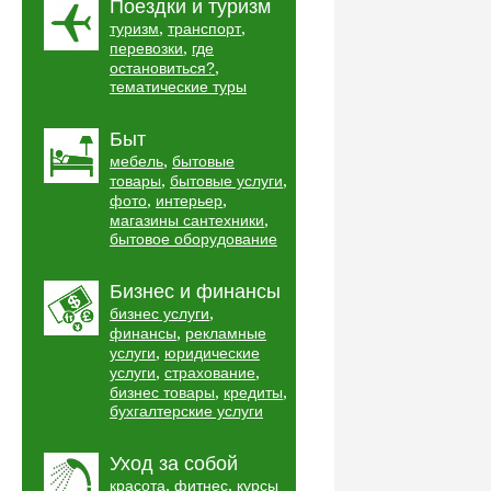
Поездки и туризм
,
,
туризм
транспорт
,
перевозки
где
,
остановиться?
тематические туры
Быт
,
мебель
бытовые
,
,
товары
бытовые услуги
,
,
фото
интерьер
,
магазины сантехники
бытовое оборудование
Бизнес и финансы
,
бизнес услуги
,
финансы
рекламные
,
услуги
юридические
,
,
услуги
страхование
,
,
бизнес товары
кредиты
бухгалтерские услуги
Уход за собой
,
,
красота
фитнес
курсы