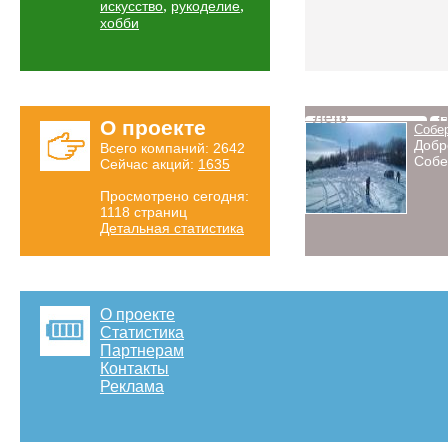
,
,
искусство
рукоделие
хобби
Лето
Н
О проекте
Собе
Добр
Всего компаний: 2642
Собе
Сейчас акций:
1635
Просмотрено сегодня:
1118 страниц
Детальная статистика
О проекте
Статистика
Партнерам
Контакты
Реклама