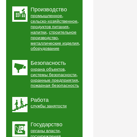
Производство
,
промышленное
,
сельско-хозяйственное
,
продуктов питания
,
напитки
строительное
,
производство
,
металлические изделия
оборудование
Безопасность
,
охрана объектов
,
системы безопасности
,
охранные предприятия
пожарная безопасность
Работа
службы занятости
Государство
,
органы власти
,
госучреждения