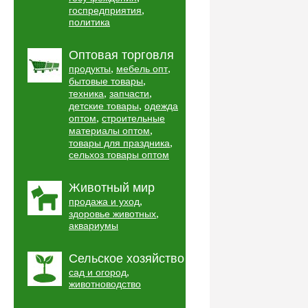
,
госпредприятия
политика
Оптовая торговля
,
,
продукты
мебель опт
,
бытовые товары
,
,
техника
запчасти
,
детские товары
одежда
,
оптом
строительные
,
материалы оптом
,
товары для праздника
сельхоз товары оптом
Животный мир
,
продажа и уход
,
здоровье животных
аквариумы
Сельское хозяйство
,
сад и огород
животноводство