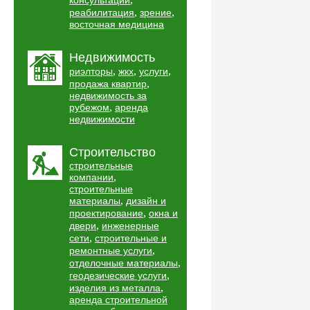
консультации
,
,
реабилитация
зрение
восточная медицина
Недвижимость
,
,
,
риэлторы
жкх
услуги
,
продажа квартир
недвижимость за
,
рубежом
аренда
недвижимости
Строительство
строительные
,
компании
строительные
,
материалы
дизайн и
,
проектирование
окна и
,
двери
инженерные
,
сети
строительные и
,
ремонтные услуги
,
отделочные материалы
,
геодезические услуги
,
изделия из металла
аренда строительной