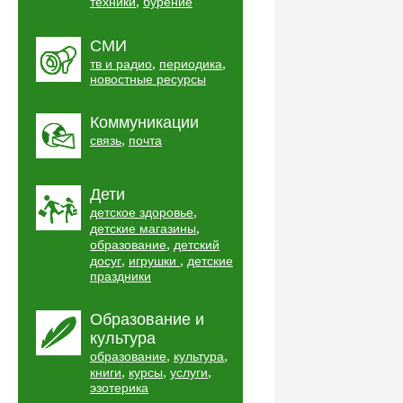
,
техники
бурение
СМИ
,
,
тв и радио
периодика
новостные ресурсы
Коммуникации
,
связь
почта
Дети
,
детское здоровье
,
детские магазины
,
образование
детский
,
,
досуг
игрушки
детские
праздники
Образование и
культура
,
,
образование
культура
,
,
,
книги
курсы
услуги
эзотерика