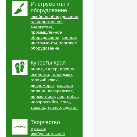
Инструменты и
оборудование
,
швейное оборудование
альтернативная
,
энергетика
промышленное
,
,
оборудование
крепеж
,
инструменты
торговое
оборудование
Курорты Края
,
,
анапа
адлер
архипо-
,
,
осиповка
геленджик
,
горячий ключ
,
дивноморск
красная
,
,
поляна
лазаревское
,
,
,
лермонтово
лоо
небуг
,
,
новороссийск
сочи
,
,
тамань
туапсе
адыгея
Творчество
,
музыка
изобразительное