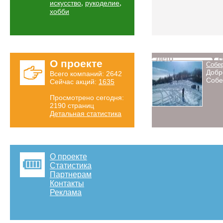
,
,
искусство
рукоделие
хобби
Лето
Н
О проекте
Собе
Добр
Всего компаний: 2642
Собе
Сейчас акций:
1635
Просмотрено сегодня:
2190 страниц
Детальная статистика
О проекте
Статистика
Партнерам
Контакты
Реклама