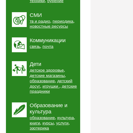
,
техники
бурение
СМИ
,
,
тв и радио
периодика
новостные ресурсы
Коммуникации
,
связь
почта
Дети
,
детское здоровье
,
детские магазины
,
образование
детский
,
,
досуг
игрушки
детские
праздники
Образование и
культура
,
,
образование
культура
,
,
,
книги
курсы
услуги
эзотерика