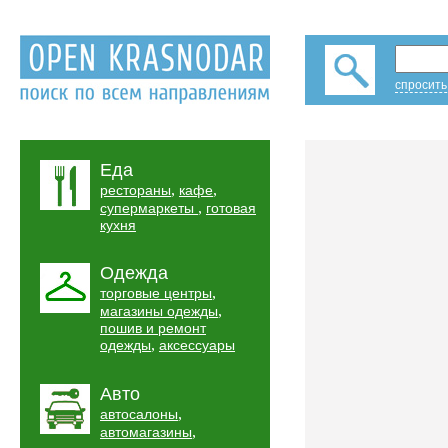
спросить
Еда
,
,
рестораны
кафе
,
супермаркеты
готовая
кухня
Одежда
,
торговые центры
,
магазины одежды
пошив и ремонт
,
одежды
аксессуары
Авто
,
автосалоны
,
автомагазины