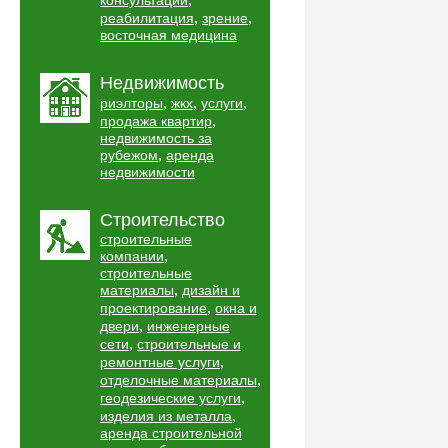
консультации
,
,
реабилитация
зрение
восточная медицина
Недвижимость
,
,
,
риэлторы
жкх
услуги
,
продажа квартир
недвижимость за
,
рубежом
аренда
недвижимости
Строительство
строительные
,
компании
строительные
,
материалы
дизайн и
,
проектирование
окна и
,
двери
инженерные
,
сети
строительные и
,
ремонтные услуги
,
отделочные материалы
,
геодезические услуги
,
изделия из металла
аренда строительной