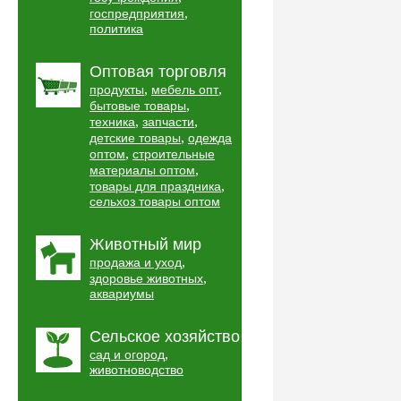
,
госпредприятия
политика
Оптовая торговля
,
,
продукты
мебель опт
,
бытовые товары
,
,
техника
запчасти
,
детские товары
одежда
,
оптом
строительные
,
материалы оптом
,
товары для праздника
сельхоз товары оптом
Животный мир
,
продажа и уход
,
здоровье животных
аквариумы
Сельское хозяйство
,
сад и огород
животноводство