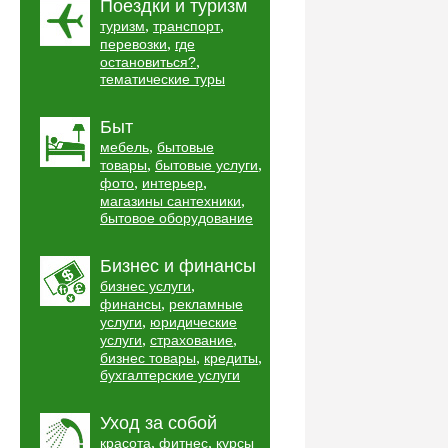
Поездки и туризм
,
,
туризм
транспорт
,
перевозки
где
,
остановиться?
тематические туры
Быт
,
мебель
бытовые
,
,
товары
бытовые услуги
,
,
фото
интерьер
,
магазины сантехники
бытовое оборудование
Бизнес и финансы
,
бизнес услуги
,
финансы
рекламные
,
услуги
юридические
,
,
услуги
страхование
,
,
бизнес товары
кредиты
бухгалтерские услуги
Уход за собой
,
,
красота
фитнес
курсы