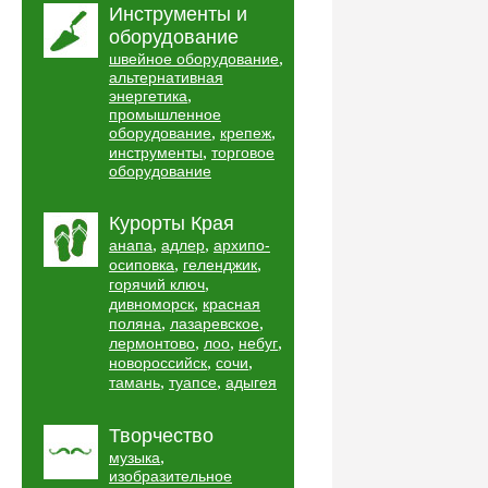
Инструменты и
оборудование
,
швейное оборудование
альтернативная
,
энергетика
промышленное
,
,
оборудование
крепеж
,
инструменты
торговое
оборудование
Курорты Края
,
,
анапа
адлер
архипо-
,
,
осиповка
геленджик
,
горячий ключ
,
дивноморск
красная
,
,
поляна
лазаревское
,
,
,
лермонтово
лоо
небуг
,
,
новороссийск
сочи
,
,
тамань
туапсе
адыгея
Творчество
,
музыка
изобразительное