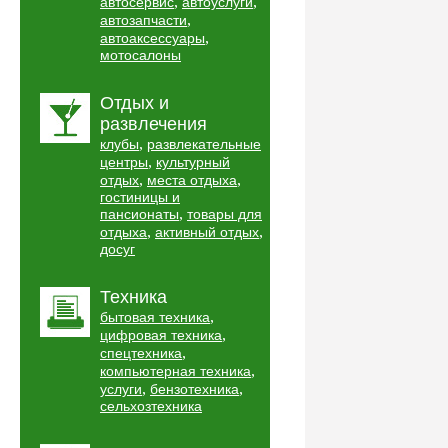
,
,
автосервис
автоуслуги
,
автозапчасти
,
автоаксессуары
мотосалоны
Отдых и
развлечения
,
клубы
развлекательные
,
центры
культурный
,
,
отдых
места отдыха
гостиницы и
,
пансионаты
товары для
,
,
отдыха
активный отдых
досуг
Техника
,
бытовая техника
,
цифровая техника
,
спецтехника
,
компьютерная техника
,
,
услуги
бензотехника
сельхозтехника