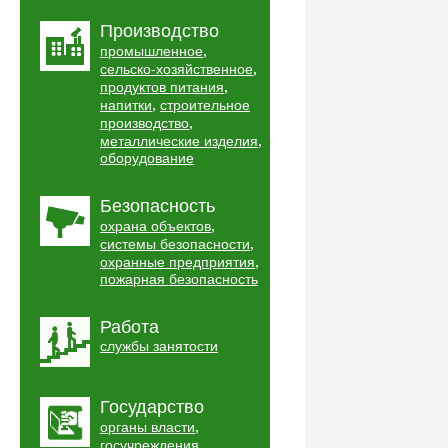
Производство
,
промышленное
,
сельско-хозяйственное
,
продуктов питания
,
напитки
строительное
,
производство
,
металлические изделия
оборудование
Безопасность
,
охрана объектов
,
системы безопасности
,
охранные предприятия
пожарная безопасность
Работа
службы занятости
Государство
,
органы власти
,
госучреждения