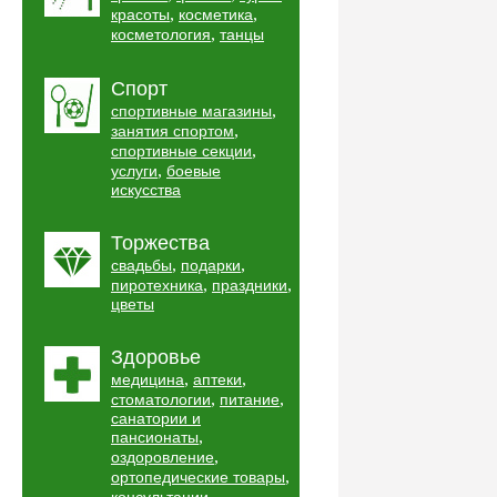
,
,
красоты
косметика
,
косметология
танцы
Спорт
,
спортивные магазины
,
занятия спортом
,
спортивные секции
,
услуги
боевые
искусства
Торжества
,
,
свадьбы
подарки
,
,
пиротехника
праздники
цветы
Здоровье
,
,
медицина
аптеки
,
,
стоматологии
питание
санатории и
,
пансионаты
,
оздоровление
,
ортопедические товары
,