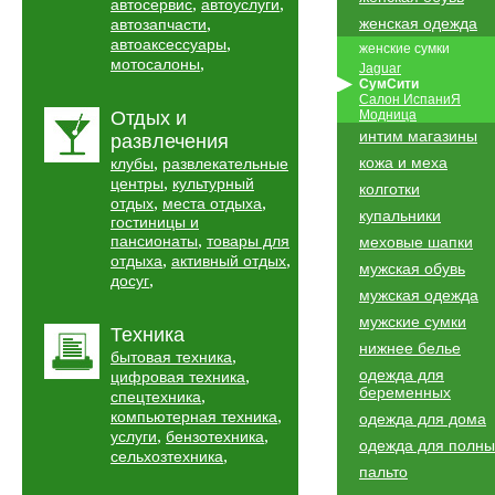
,
,
автосервис
автоуслуги
,
женская одежда
автозапчасти
,
автоаксессуары
женские сумки
,
мотосалоны
Jaguar
СумСити
Салон ИспаниЯ
Отдых и
Модница
интим магазины
развлечения
,
кожа и меха
клубы
развлекательные
,
центры
культурный
колготки
,
,
отдых
места отдыха
купальники
гостиницы и
,
пансионаты
товары для
меховые шапки
,
,
отдыха
активный отдых
мужская обувь
,
досуг
мужская одежда
мужские сумки
Техника
нижнее белье
,
бытовая техника
одежда для
,
цифровая техника
беременных
,
спецтехника
,
компьютерная техника
одежда для дома
,
,
услуги
бензотехника
одежда для полны
,
сельхозтехника
пальто