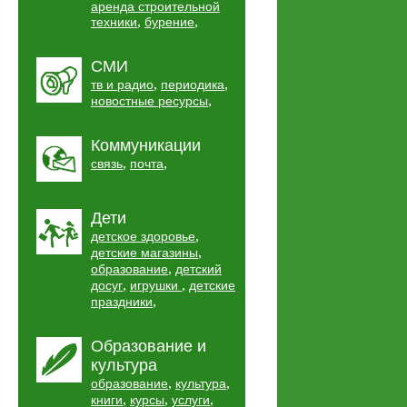
аренда строительной
,
,
техники
бурение
СМИ
,
,
тв и радио
периодика
,
новостные ресурсы
Коммуникации
,
,
связь
почта
Дети
,
детское здоровье
,
детские магазины
,
образование
детский
,
,
досуг
игрушки
детские
,
праздники
Образование и
культура
,
,
образование
культура
,
,
,
книги
курсы
услуги