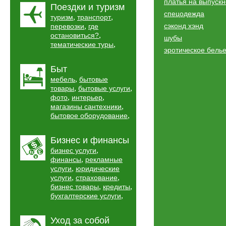
платья на выпуск
Поездки и туризм
спецодежда
,
,
туризм
транспорт
,
сэконд хэнд
перевозки
где
,
остановиться?
шубы
,
тематические туры
эротическое бель
Быт
,
мебель
бытовые
,
,
товары
бытовые услуги
,
,
фото
интерьер
,
магазины сантехники
,
бытовое оборудование
Бизнес и финансы
,
бизнес услуги
,
финансы
рекламные
,
услуги
юридические
,
,
услуги
страхование
,
,
бизнес товары
кредиты
,
бухгалтерские услуги
Уход за собой