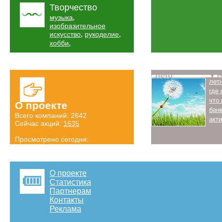
Творчество
,
музыка
изобразительное
,
,
искусство
рукоделие
,
хобби
Лето
Н
лет
где
что
О проекте
бан
Всего компаний: 2642
акт
Сейчас акций:
1635
Просмотрено сегодня:
2700 страниц
Детальная статистика
О проекте
Статистика
Партнерам
Контакты
Реклама