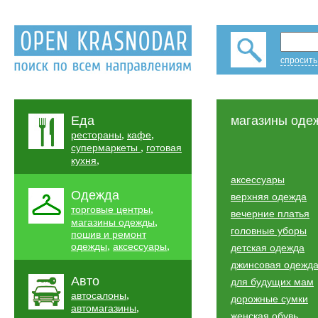
спросить
Еда
магазины оде
,
,
рестораны
кафе
,
супермаркеты
готовая
,
кухня
аксессуары
Одежда
верхняя одежда
,
торговые центры
вечерние платья
,
магазины одежды
головные уборы
пошив и ремонт
,
,
одежды
аксессуары
детская одежда
джинсовая одежд
Авто
для будущих мам
,
автосалоны
дорожные сумки
,
автомагазины
женская обувь