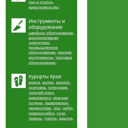
,
сад и огород
,
животноводство
Инструменты и
оборудование
,
швейное оборудование
альтернативная
,
энергетика
промышленное
,
,
оборудование
крепеж
,
инструменты
торговое
,
оборудование
Курорты Края
,
,
анапа
адлер
архипо-
,
,
осиповка
геленджик
,
горячий ключ
,
дивноморск
красная
,
,
поляна
лазаревское
,
,
,
лермонтово
лоо
небуг
,
,
новороссийск
сочи
,
,
,
тамань
туапсе
адыгея