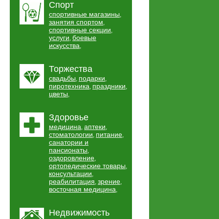
Спорт
спортивные магазины
,
занятия спортом
,
спортивные секции
,
услуги
боевые
,
искусства
,
Торжества
свадьбы
подарки
,
,
пиротехника
праздники
,
,
цветы
,
Здоровье
медицина
аптеки
,
,
стоматологии
питание
,
,
санатории и
пансионаты
,
оздоровление
,
ортопедические товары
,
консультации
,
реабилитация
зрение
,
,
восточная медицина
,
Недвижимость