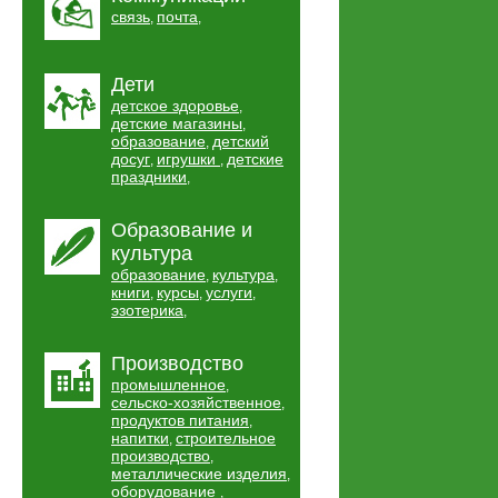
связь
почта
,
,
Дети
детское здоровье
,
детские магазины
,
образование
детский
,
досуг
игрушки
детские
,
,
праздники
,
Образование и
культура
образование
культура
,
,
книги
курсы
услуги
,
,
,
эзотерика
,
Производство
промышленное
,
сельско-хозяйственное
,
продуктов питания
,
напитки
строительное
,
производство
,
металлические изделия
,
оборудование
,