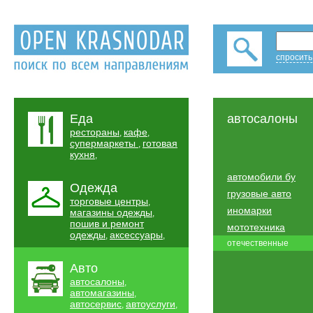
спросить
Еда
автосалоны
рестораны
кафе
,
,
супермаркеты
готовая
,
кухня
,
автомобили бу
Одежда
грузовые авто
торговые центры
,
иномарки
магазины одежды
,
пошив и ремонт
мототехника
одежды
аксессуары
,
,
отечественные
Авто
автосалоны
,
автомагазины
,
автосервис
автоуслуги
,
,