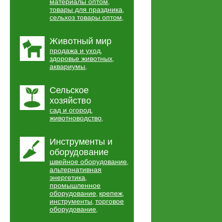
материалы оптом
,
товары для праздника
,
сельхоз товары оптом
,
Животный мир
продажа и уход
,
здоровье животных
,
аквариумы
,
Сельское
хозяйство
сад и огород
,
животноводство
,
Инструменты и
оборудование
швейное оборудование
,
альтернативная
энергетика
,
промышленное
оборудование
крепеж
,
,
инструменты
торговое
,
оборудование
,