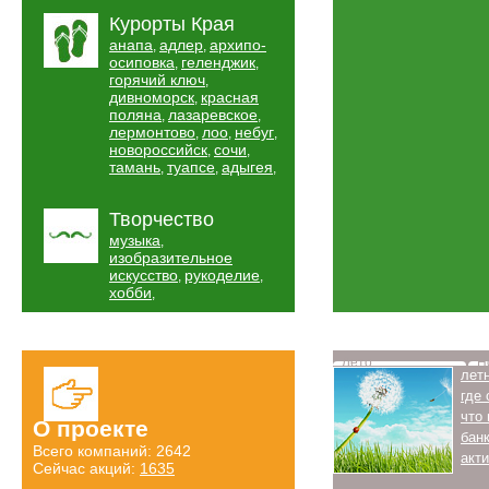
Курорты Края
анапа
адлер
архипо-
,
,
осиповка
геленджик
,
,
горячий ключ
,
дивноморск
красная
,
поляна
лазаревское
,
,
лермонтово
лоо
небуг
,
,
,
новороссийск
сочи
,
,
тамань
туапсе
адыгея
,
,
,
Творчество
музыка
,
изобразительное
искусство
рукоделие
,
,
хобби
,
Лето
Н
лет
где
что
О проекте
бан
Всего компаний: 2642
акт
Сейчас акций:
1635