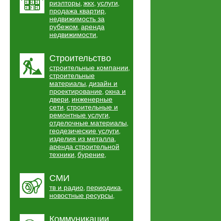
риэлторы
жкх
услуги
,
,
,
продажа квартир
,
недвижимость за
рубежом
аренда
,
недвижимости
,
Строительство
строительные компании
,
строительные
материалы
дизайн и
,
проектирование
окна и
,
двери
инженерные
,
сети
строительные и
,
ремонтные услуги
,
отделочные материалы
,
геодезические услуги
,
изделия из металла
,
аренда строительной
техники
бурение
,
,
СМИ
тв и радио
периодика
,
,
новостные ресурсы
,
Коммуникации