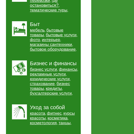
перевозки
где
,
остановиться?
,
тематические туры
,
Быт
мебель
бытовые
,
товары
бытовые услуги
,
,
фото
интерьер
,
,
магазины сантехники
,
бытовое оборудование
,
Бизнес и финансы
бизнес услуги
финансы
,
,
рекламные услуги
,
юридические услуги
,
страхование
бизнес
,
товары
кредиты
,
,
бухгалтерские услуги
,
Уход за собой
красота
фитнес
курсы
,
,
красоты
косметика
,
,
косметология
танцы
,
,