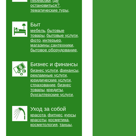
перевозки
где
,
остановиться?
,
тематические туры
,
Быт
мебель
бытовые
,
товары
бытовые услуги
,
,
фото
интерьер
,
,
магазины сантехники
,
бытовое оборудование
,
Бизнес и финансы
бизнес услуги
финансы
,
,
рекламные услуги
,
юридические услуги
,
страхование
бизнес
,
товары
кредиты
,
,
бухгалтерские услуги
,
Уход за собой
красота
фитнес
курсы
,
,
красоты
косметика
,
,
косметология
танцы
,
,