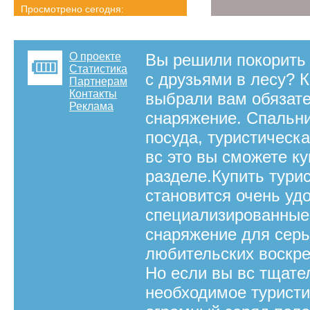
Просмотрено сегодня:
2020 страниц
Детальная статистика
О проекте
Вы решили покорить 
Статистика
с друзьями в лесу? К
Партнерам
Контакты
выбрали вам обязате
Реклама
снаряжение. Спальни
посуда, туристическ
вс это вы сможете ку
разделе.Купить тури
становится очень уд
специализированные 
снаряжение для сер
любительских воскре
Но если вы вс тщате
необходимое туристи