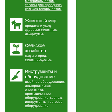
материалы оптом
,
товары для праздника
,
сельхоз товары оптом
,
Животный мир
продажа и уход
,
здоровье животных
,
аквариумы
,
Сельское
хозяйство
сад и огород
,
животноводство
,
Инструменты и
оборудование
швейное оборудование
,
альтернативная
энергетика
,
промышленное
оборудование
крепеж
,
,
инструменты
торговое
,
оборудование
,