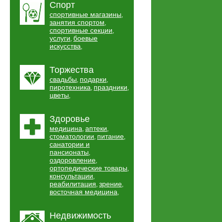
Спорт
спортивные магазины
,
занятия спортом
,
спортивные секции
,
услуги
боевые
,
искусства
,
Торжества
свадьбы
подарки
,
,
пиротехника
праздники
,
,
цветы
,
Здоровье
медицина
аптеки
,
,
стоматологии
питание
,
,
санатории и
пансионаты
,
оздоровление
,
ортопедические товары
,
консультации
,
реабилитация
зрение
,
,
восточная медицина
,
Недвижимость