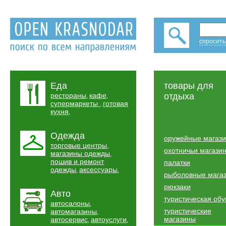
спросить
Еда
товары для
рестораны
кафе
отдыха
,
,
супермаркеты
готовая
,
кухня
,
Одежда
оружейные магаз
торговые центры
,
охотничьи магази
магазины одежды
,
пошив и ремонт
палатки
одежды
аксессуары
,
,
рыболовные мага
рюкзаки
Авто
туристическая обу
автосалоны
,
туристические
автомагазины
,
магазины
автосервис
автоуслуги
,
,