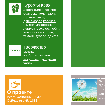
Курорты Края
анапа
адлер
архипо-
,
,
осиповка
геленджик
,
,
горячий ключ
,
дивноморск
красная
,
поляна
лазаревское
,
,
лермонтово
лоо
небуг
,
,
,
новороссийск
сочи
,
,
тамань
туапсе
адыгея
,
,
,
Творчество
музыка
,
изобразительное
искусство
рукоделие
,
,
хобби
,
Лето
Н
лет
где
что
О проекте
бан
Всего компаний: 2642
акт
Сейчас акций:
1635