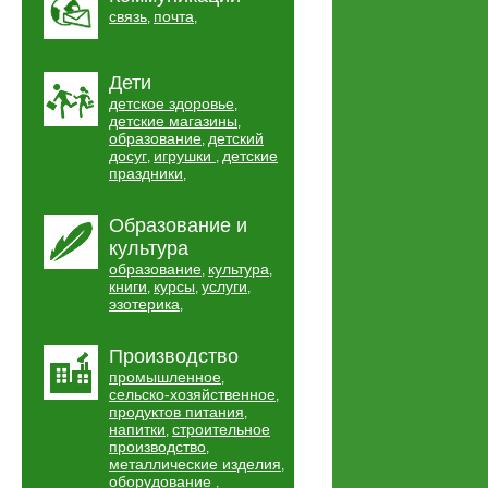
связь
почта
,
,
Дети
детское здоровье
,
детские магазины
,
образование
детский
,
досуг
игрушки
детские
,
,
праздники
,
Образование и
культура
образование
культура
,
,
книги
курсы
услуги
,
,
,
эзотерика
,
Производство
промышленное
,
сельско-хозяйственное
,
продуктов питания
,
напитки
строительное
,
производство
,
металлические изделия
,
оборудование
,