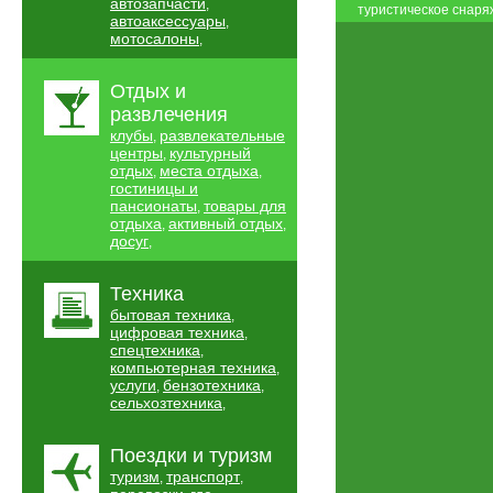
автозапчасти
,
туристическое снар
автоаксессуары
,
мотосалоны
,
Отдых и
развлечения
клубы
развлекательные
,
центры
культурный
,
отдых
места отдыха
,
,
гостиницы и
пансионаты
товары для
,
отдыха
активный отдых
,
,
досуг
,
Техника
бытовая техника
,
цифровая техника
,
спецтехника
,
компьютерная техника
,
услуги
бензотехника
,
,
сельхозтехника
,
Поездки и туризм
туризм
транспорт
,
,