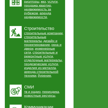
риэлторы
жкх
услуги
,
,
,
продажа квартир
,
недвижимость за
рубежом
аренда
,
недвижимости
,
Строительство
строительные компании
,
строительные
материалы
дизайн и
,
проектирование
окна и
,
двери
инженерные
,
сети
строительные и
,
ремонтные услуги
,
отделочные материалы
,
геодезические услуги
,
изделия из металла
,
аренда строительной
техники
бурение
,
,
СМИ
тв и радио
периодика
,
,
новостные ресурсы
,
Коммуникации