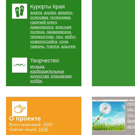
Курорты Края
анапа
адлер
архипо-
,
,
осиповка
геленджик
,
,
горячий ключ
,
дивноморск
красная
,
поляна
лазаревское
,
,
лермонтово
лоо
небуг
,
,
,
новороссийск
сочи
,
,
тамань
туапсе
адыгея
,
,
,
Творчество
музыка
,
изобразительное
искусство
рукоделие
,
,
хобби
,
Лето
Н
лет
где
что
О проекте
бан
Всего компаний: 2642
акт
Сейчас акций:
1635