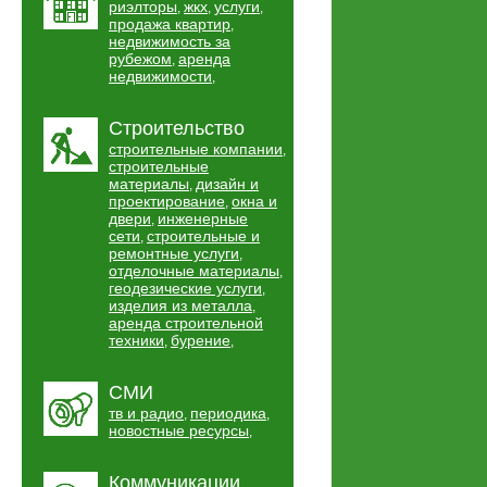
риэлторы
жкх
услуги
,
,
,
продажа квартир
,
недвижимость за
рубежом
аренда
,
недвижимости
,
Строительство
строительные компании
,
строительные
материалы
дизайн и
,
проектирование
окна и
,
двери
инженерные
,
сети
строительные и
,
ремонтные услуги
,
отделочные материалы
,
геодезические услуги
,
изделия из металла
,
аренда строительной
техники
бурение
,
,
СМИ
тв и радио
периодика
,
,
новостные ресурсы
,
Коммуникации