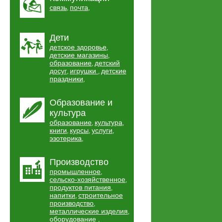
связь
почта
,
,
Дети
детское здоровье
,
детские магазины
,
образование
детский
,
досуг
игрушки
детские
,
,
праздники
,
Образование и
культура
образование
культура
,
,
книги
курсы
услуги
,
,
,
эзотерика
,
Производство
промышленное
,
сельско-хозяйственное
,
продуктов питания
,
напитки
строительное
,
производство
,
металлические изделия
,
оборудование
,