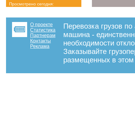
Просмотрено сегодня:
1342 страниц
Детальная статистика
О проекте
Перевозка грузов по 
Статистика
машина - единственн
Партнерам
Контакты
необходимости откло
Реклама
Заказывайте грузопе
размещенных в этом 