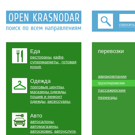
спросить
Еда
перевозки
рестораны
кафе
,
,
супермаркеты
готовая
,
кухня
,
авиакомпании
Одежда
грузоперевозки
торговые центры
,
пассажирские
магазины одежды
,
пошив и ремонт
переезды
одежды
аксессуары
,
,
Авто
автосалоны
,
автомагазины
,
автосервис
автоуслуги
,
,