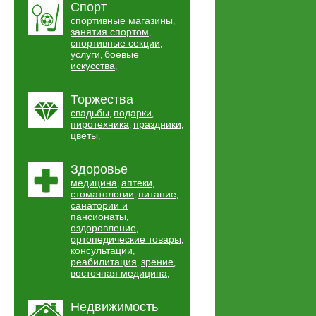
Спорт
спортивные магазины
,
занятия спортом
,
спортивные секции
,
услуги
боевые
,
искусства
,
Торжества
свадьбы
подарки
,
,
пиротехника
праздники
,
,
цветы
,
Здоровье
медицина
аптеки
,
,
стоматологии
питание
,
,
санатории и
пансионаты
,
оздоровление
,
ортопедические товары
,
консультации
,
реабилитация
зрение
,
,
восточная медицина
,
Недвижимость