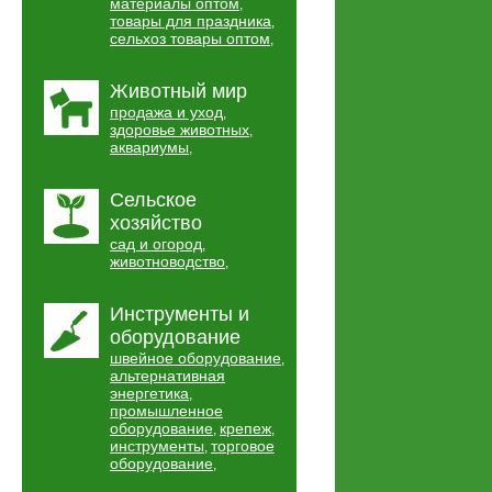
материалы оптом
,
товары для праздника
,
сельхоз товары оптом
,
Животный мир
продажа и уход
,
здоровье животных
,
аквариумы
,
Сельское
хозяйство
сад и огород
,
животноводство
,
Инструменты и
оборудование
швейное оборудование
,
альтернативная
энергетика
,
промышленное
оборудование
крепеж
,
,
инструменты
торговое
,
оборудование
,