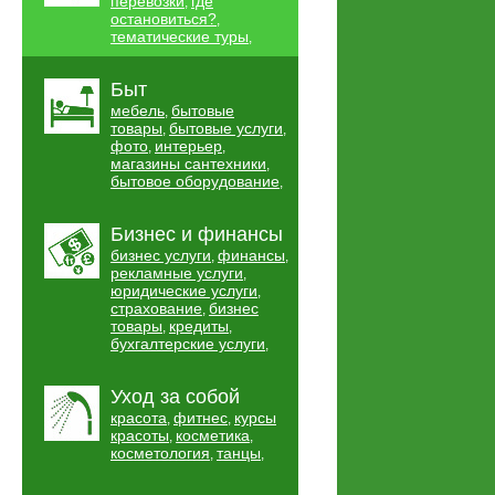
перевозки
где
,
остановиться?
,
тематические туры
,
Быт
мебель
бытовые
,
товары
бытовые услуги
,
,
фото
интерьер
,
,
магазины сантехники
,
бытовое оборудование
,
Бизнес и финансы
бизнес услуги
финансы
,
,
рекламные услуги
,
юридические услуги
,
страхование
бизнес
,
товары
кредиты
,
,
бухгалтерские услуги
,
Уход за собой
красота
фитнес
курсы
,
,
красоты
косметика
,
,
косметология
танцы
,
,