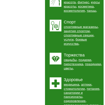
,
,
красота
фитнес
курсы
,
,
красоты
косметика
,
,
косметология
танцы
Спорт
,
спортивные магазины
,
занятия спортом
,
спортивные секции
,
услуги
боевые
,
искусства
Торжества
,
,
свадьбы
подарки
,
,
пиротехника
праздники
,
цветы
Здоровье
,
,
медицина
аптеки
,
,
стоматологии
питание
санатории и
,
пансионаты
,
оздоровление
,