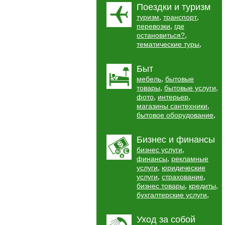
Поездки и туризм
,
,
туризм
транспорт
,
перевозки
где
,
остановиться?
,
тематические туры
Быт
,
мебель
бытовые
,
,
товары
бытовые услуги
,
,
фото
интерьер
,
магазины сантехники
,
бытовое оборудование
Бизнес и финансы
,
бизнес услуги
,
финансы
рекламные
,
услуги
юридические
,
,
услуги
страхование
,
,
бизнес товары
кредиты
,
бухгалтерские услуги
Уход за собой