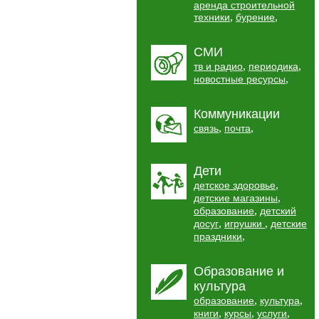
аренда строительной
,
,
техники
бурение
СМИ
,
,
тв и радио
периодика
,
новостные ресурсы
Коммуникации
,
,
связь
почта
Дети
,
детское здоровье
,
детские магазины
,
образование
детский
,
,
досуг
игрушки
детские
,
праздники
Образование и
культура
,
,
образование
культура
,
,
,
книги
курсы
услуги