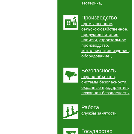
,
эзотерика
Производство
,
промышленное
,
сельско-хозяйственное
,
продуктов питания
,
напитки
строительное
,
производство
,
металлические изделия
,
оборудование
Безопасность
,
охрана объектов
,
системы безопасности
,
охранные предприятия
,
пожарная безопасность
Работа
службы занятости
Государство