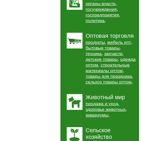
,
органы власти
,
госучреждения
,
госпредприятия
,
политика
Оптовая торговля
,
,
продукты
мебель опт
,
бытовые товары
,
,
техника
запчасти
,
детские товары
одежда
,
оптом
строительные
,
материалы оптом
,
товары для праздника
,
сельхоз товары оптом
Животный мир
,
продажа и уход
,
здоровье животных
,
аквариумы
Сельское
хозяйство