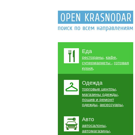
Еда
,
,
рестораны
кафе
,
супермаркеты
готовая
,
кухня
Одежда
,
торговые центры
,
магазины одежды
пошив и ремонт
,
,
одежды
аксессуары
Авто
,
автосалоны
,
автомагазины