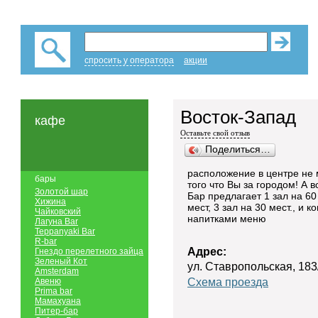
спросить у оператора
акции
Восток-Запад
кафе
Оставьте свой отзыв
Поделиться…
расположение в центре не
бары
того что Вы за городом! А 
Золотой шар
Бар предлагает 1 зал на 60 
Хижина
мест, 3 зал на 30 мест., и 
Чайковский
напитками меню
Лагуна Bar
Teppanyaki Bar
R-bar
Адрес:
Гнездо перелетного зайца
Зеленый Кот
ул. Ставропольская, 183/
Amsterdam
Авеню
Схема проезда
Prima bar
Мамахуана
Питер-бар