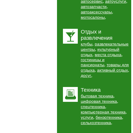
,
,
автосервис
автоуслуги
,
автозапчасти
,
автоаксессуары
,
мотосалоны
Отдых и
развлечения
,
клубы
развлекательные
,
центры
культурный
,
,
отдых
места отдыха
гостиницы и
,
пансионаты
товары для
,
,
отдыха
активный отдых
,
досуг
Техника
,
бытовая техника
,
цифровая техника
,
спецтехника
,
компьютерная техника
,
,
услуги
бензотехника
,
сельхозтехника