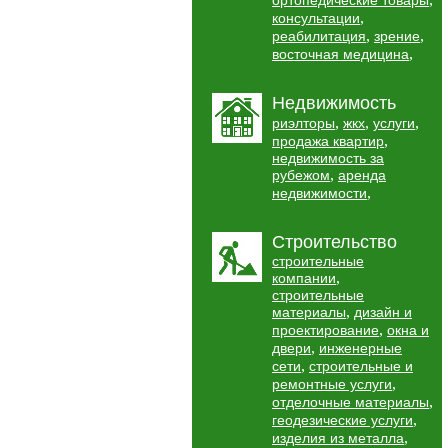
ортопедические товары
,
консультации
,
,
реабилитация
зрение
,
восточная медицина
Недвижимость
,
,
,
риэлторы
жкх
услуги
,
продажа квартир
недвижимость за
,
рубежом
аренда
,
недвижимости
Строительство
строительные
,
компании
строительные
,
материалы
дизайн и
,
проектирование
окна и
,
двери
инженерные
,
сети
строительные и
,
ремонтные услуги
,
отделочные материалы
,
геодезические услуги
,
изделия из металла