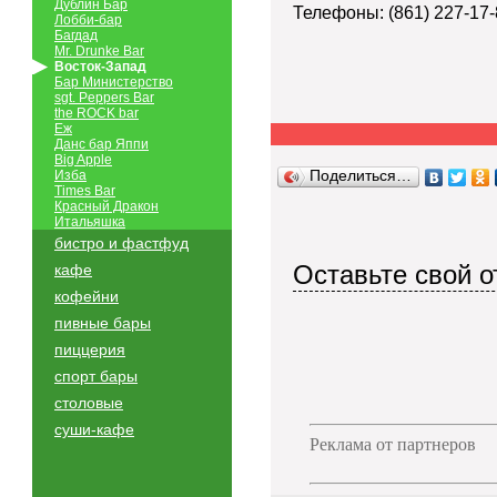
Дублин Бар
Телефоны: (861) 227-17-
Лобби-бар
Багдад
Mr. Drunke Bar
Восток-Запад
Бар Министерство
sgt. Peppers Bar
the ROCK bar
Еж
Данс бар Яппи
Big Apple
Изба
Поделиться…
Times Bar
Красный Дракон
Итальяшка
бистро и фастфуд
Оставьте свой о
кафе
кофейни
пивные бары
пиццерия
спорт бары
столовые
суши-кафе
Реклама от партнеров