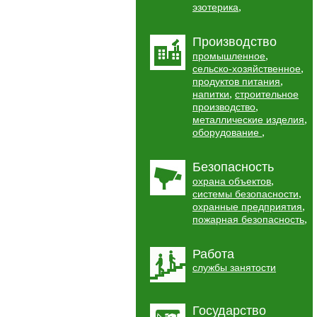
,
эзотерика
Производство
,
промышленное
,
сельско-хозяйственное
,
продуктов питания
,
напитки
строительное
,
производство
,
металлические изделия
,
оборудование
Безопасность
,
охрана объектов
,
системы безопасности
,
охранные предприятия
,
пожарная безопасность
Работа
службы занятости
Государство