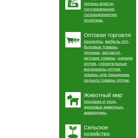
,
органы власти
,
госучреждения
,
госпредприятия
,
политика
Оптовая торговля
,
,
продукты
мебель опт
,
бытовые товары
,
,
техника
запчасти
,
детские товары
одежда
,
оптом
строительные
,
материалы оптом
,
товары для праздника
,
сельхоз товары оптом
Животный мир
,
продажа и уход
,
здоровье животных
,
аквариумы
Сельское
хозяйство