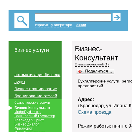
спросить у оператора
акции
Бизнес-
бизнес услуги
Консультант
Отзывы посетителей (1)
Поделиться…
автоматизация бизнеса
Бухгалтерские услуги, рег
аудит
предприятий
бизнес-планирование
бронирование отелей
Адрес:
бухгалтерские услуги
г.Краснодар, ул. Ивана 
Бизнес-Консультант
Схема проезда
ИнфоБухЦентр
Ваш Главный Бухгалтер
КраснодарЮрист
Бизнес диалог
Режим работы: пн-пт с 9
Финансист