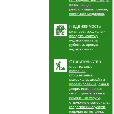
ортопедические товары
,
консультации
,
,
реабилитация
зрение
,
восточная медицина
Недвижимость
,
,
,
риэлторы
жкх
услуги
,
продажа квартир
недвижимость за
,
рубежом
аренда
,
недвижимости
Строительство
строительные
,
компании
строительные
,
материалы
дизайн и
,
проектирование
окна и
,
двери
инженерные
,
сети
строительные и
,
ремонтные услуги
,
отделочные материалы
,
геодезические услуги
,
изделия из металла