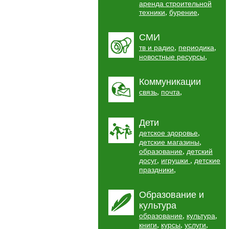
аренда строительной
,
,
техники
бурение
СМИ
,
,
тв и радио
периодика
,
новостные ресурсы
Коммуникации
,
,
связь
почта
Дети
,
детское здоровье
,
детские магазины
,
образование
детский
,
,
досуг
игрушки
детские
,
праздники
Образование и
культура
,
,
образование
культура
,
,
,
книги
курсы
услуги