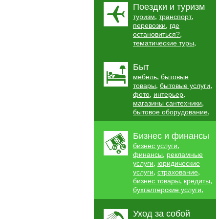
Поездки и туризм
,
,
туризм
транспорт
,
перевозки
где
,
остановиться?
,
тематические туры
Быт
,
мебель
бытовые
,
,
товары
бытовые услуги
,
,
фото
интерьер
,
магазины сантехники
,
бытовое оборудование
Бизнес и финансы
,
бизнес услуги
,
финансы
рекламные
,
услуги
юридические
,
,
услуги
страхование
,
,
бизнес товары
кредиты
,
бухгалтерские услуги
Уход за собой