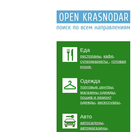
Еда
,
,
рестораны
кафе
,
супермаркеты
готовая
,
кухня
Одежда
,
торговые центры
,
магазины одежды
пошив и ремонт
,
,
одежды
аксессуары
Авто
,
автосалоны
,
автомагазины