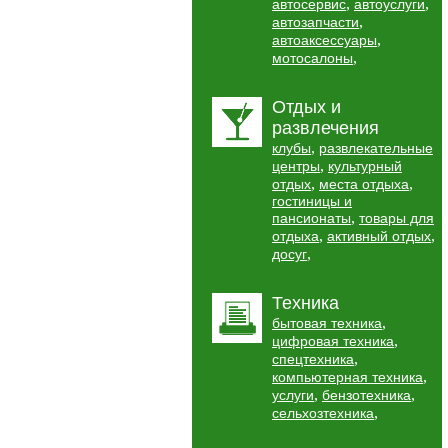
,
,
автосервис
автоуслуги
,
автозапчасти
,
автоаксессуары
,
мотосалоны
Отдых и
развлечения
,
клубы
развлекательные
,
центры
культурный
,
,
отдых
места отдыха
гостиницы и
,
пансионаты
товары для
,
,
отдыха
активный отдых
,
досуг
Техника
,
бытовая техника
,
цифровая техника
,
спецтехника
,
компьютерная техника
,
,
услуги
бензотехника
,
сельхозтехника