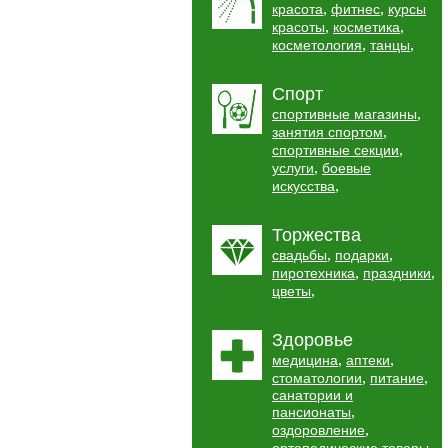
,
,
красота
фитнес
курсы
,
,
красоты
косметика
,
,
косметология
танцы
Спорт
,
спортивные магазины
,
занятия спортом
,
спортивные секции
,
услуги
боевые
,
искусства
Торжества
,
,
свадьбы
подарки
,
,
пиротехника
праздники
,
цветы
Здоровье
,
,
медицина
аптеки
,
,
стоматологии
питание
санатории и
,
пансионаты
,
оздоровление
,