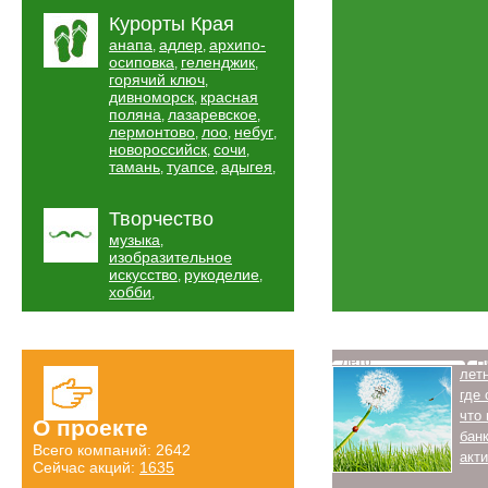
Курорты Края
анапа
адлер
архипо-
,
,
осиповка
геленджик
,
,
горячий ключ
,
дивноморск
красная
,
поляна
лазаревское
,
,
лермонтово
лоо
небуг
,
,
,
новороссийск
сочи
,
,
тамань
туапсе
адыгея
,
,
,
Творчество
музыка
,
изобразительное
искусство
рукоделие
,
,
хобби
,
Лето
Н
лет
где
что
О проекте
бан
Всего компаний: 2642
акт
Сейчас акций:
1635