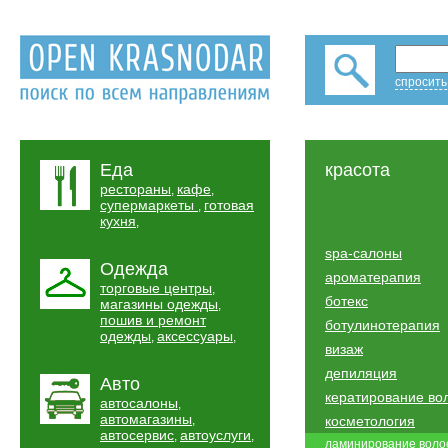
спросить
Еда
красота
рестораны
кафе
,
,
супермаркеты
готовая
,
кухня
,
spa-салоны
Одежда
ароматерапия
торговые центры
,
ботекс
магазины одежды
,
пошив и ремонт
ботулинотерапия
одежды
аксессуары
,
,
визаж
депиляция
Авто
кератирование во
автосалоны
,
автомагазины
,
косметология
автосервис
автоуслуги
,
,
ламинирование воло