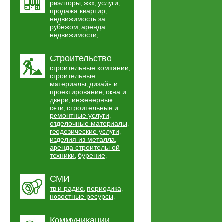
риэлторы
жкх
услуги
,
,
,
продажа квартир
,
недвижимость за
рубежом
аренда
,
недвижимости
,
Строительство
строительные компании
,
строительные
материалы
дизайн и
,
проектирование
окна и
,
двери
инженерные
,
сети
строительные и
,
ремонтные услуги
,
отделочные материалы
,
геодезические услуги
,
изделия из металла
,
аренда строительной
техники
бурение
,
,
СМИ
тв и радио
периодика
,
,
новостные ресурсы
,
Коммуникации