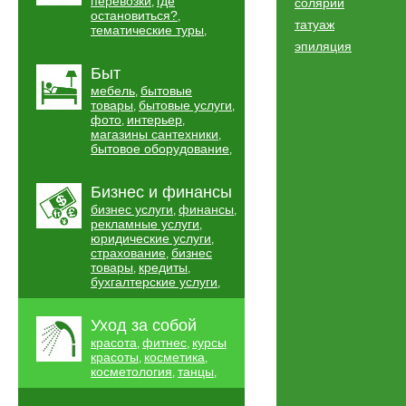
перевозки
где
,
солярии
остановиться?
,
татуаж
тематические туры
,
эпиляция
Быт
мебель
бытовые
,
товары
бытовые услуги
,
,
фото
интерьер
,
,
магазины сантехники
,
бытовое оборудование
,
Бизнес и финансы
бизнес услуги
финансы
,
,
рекламные услуги
,
юридические услуги
,
страхование
бизнес
,
товары
кредиты
,
,
бухгалтерские услуги
,
Уход за собой
красота
фитнес
курсы
,
,
красоты
косметика
,
,
косметология
танцы
,
,