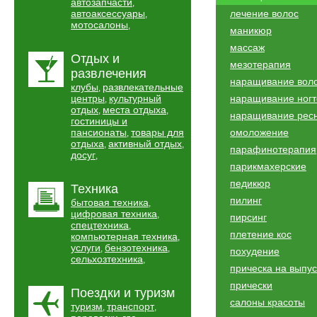
автозапчасти
,
автоаксессуары
лечение волос
,
мотосалоны
,
маникюр
массаж
Отдых и
мезотерапия
развлечения
наращивание вол
клубы
развлекательные
,
центры
культурный
наращивание ногт
,
отдых
места отдыха
,
,
наращивание рес
гостиницы и
пансионаты
товары для
омоложение
,
отдыха
активный отдых
,
,
парафинотерапия
досуг
,
парикмахерские
педикюр
Техника
пилинг
бытовая техника
,
цифровая техника
,
пирсинг
спецтехника
,
плетение кос
компьютерная техника
,
услуги
бензотехника
,
,
похудение
сельхозтехника
,
прическа на выпу
прически
Поездки и туризм
салоны красоты
туризм
транспорт
,
,