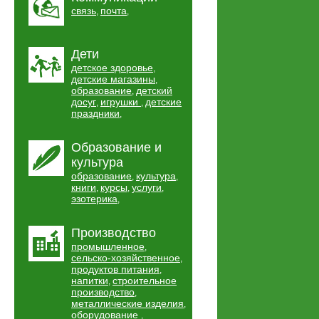
связь
почта
,
,
Дети
детское здоровье
,
детские магазины
,
образование
детский
,
досуг
игрушки
детские
,
,
праздники
,
Образование и
культура
образование
культура
,
,
книги
курсы
услуги
,
,
,
эзотерика
,
Производство
промышленное
,
сельско-хозяйственное
,
продуктов питания
,
напитки
строительное
,
производство
,
металлические изделия
,
оборудование
,