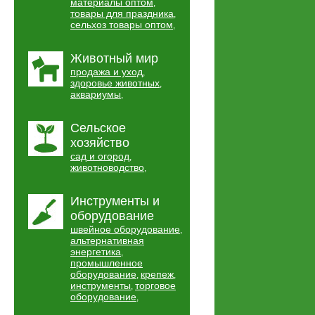
материалы оптом
,
товары для праздника
,
сельхоз товары оптом
,
Животный мир
продажа и уход
,
здоровье животных
,
аквариумы
,
Сельское
хозяйство
сад и огород
,
животноводство
,
Инструменты и
оборудование
швейное оборудование
,
альтернативная
энергетика
,
промышленное
оборудование
крепеж
,
,
инструменты
торговое
,
оборудование
,