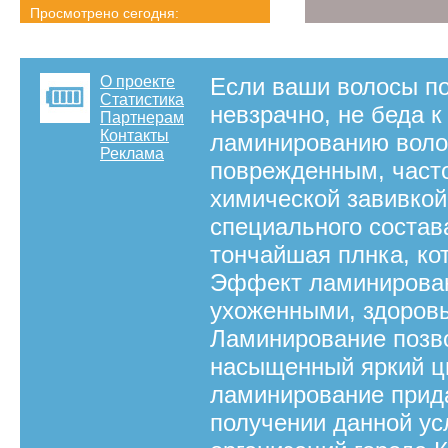
Просмотрено сегодня:
896 страниц
Детальная статистика
О проекте
Если ваши волосы по
Статистика
невзрачно, не беда 
Партнерам
Контакты
ламинированию волос
Реклама
поврежденным, част
химической завивкой
специального состава
тончайшая плнка, ко
Эффект ламинирован
ухоженными, здоров
Ламинирование позв
насыщенный яркий цв
ламинирование прид
получении данной ус