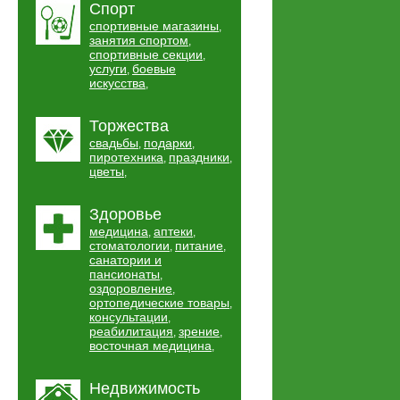
Спорт
спортивные магазины
,
занятия спортом
,
спортивные секции
,
услуги
боевые
,
искусства
,
Торжества
свадьбы
подарки
,
,
пиротехника
праздники
,
,
цветы
,
Здоровье
медицина
аптеки
,
,
стоматологии
питание
,
,
санатории и
пансионаты
,
оздоровление
,
ортопедические товары
,
консультации
,
реабилитация
зрение
,
,
восточная медицина
,
Недвижимость