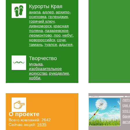
Курорты Края
анапа
адлер
архипо-
,
,
осиповка
геленджик
,
,
горячий ключ
,
дивноморск
красная
,
поляна
лазаревское
,
,
лермонтово
лоо
небуг
,
,
,
новороссийск
сочи
,
,
тамань
туапсе
адыгея
,
,
,
Творчество
музыка
,
изобразительное
искусство
рукоделие
,
,
хобби
,
Лето
Н
лет
где
что
О проекте
бан
Всего компаний: 2642
акт
Сейчас акций:
1635