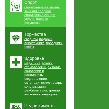
Спорт
спортивные магазины
,
занятия спортом
,
спортивные секции
,
услуги
боевые
,
искусства
,
Торжества
свадьбы
подарки
,
,
пиротехника
праздники
,
,
цветы
,
Здоровье
медицина
аптеки
,
,
стоматологии
питание
,
,
санатории и
пансионаты
,
оздоровление
,
ортопедические товары
,
консультации
,
реабилитация
зрение
,
,
восточная медицина
,
Недвижимость