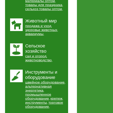
материалы оптом
,
товары для праздника
,
сельхоз товары оптом
,
Животный мир
продажа и уход
,
здоровье животных
,
аквариумы
,
Сельское
хозяйство
сад и огород
,
животноводство
,
Инструменты и
оборудование
швейное оборудование
,
альтернативная
энергетика
,
промышленное
оборудование
крепеж
,
,
инструменты
торговое
,
оборудование
,