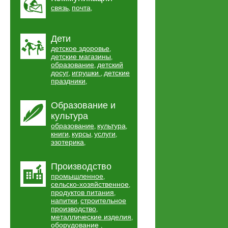
связь
почта
,
,
Дети
детское здоровье
,
детские магазины
,
образование
детский
,
досуг
игрушки
детские
,
,
праздники
,
Образование и
культура
образование
культура
,
,
книги
курсы
услуги
,
,
,
эзотерика
,
Производство
промышленное
,
сельско-хозяйственное
,
продуктов питания
,
напитки
строительное
,
производство
,
металлические изделия
,
оборудование
,