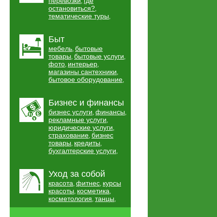
перевозки
где
,
остановиться?
,
тематические туры
,
Быт
мебель
бытовые
,
товары
бытовые услуги
,
,
фото
интерьер
,
,
магазины сантехники
,
бытовое оборудование
,
Бизнес и финансы
бизнес услуги
финансы
,
,
рекламные услуги
,
юридические услуги
,
страхование
бизнес
,
товары
кредиты
,
,
бухгалтерские услуги
,
Уход за собой
красота
фитнес
курсы
,
,
красоты
косметика
,
,
косметология
танцы
,
,