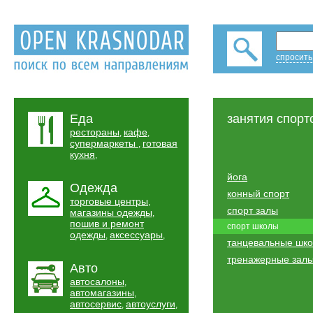
спросить
Еда
занятия спорт
рестораны
кафе
,
,
супермаркеты
готовая
,
кухня
,
йога
Одежда
конный спорт
торговые центры
,
спорт залы
магазины одежды
,
пошив и ремонт
спорт школы
одежды
аксессуары
,
,
танцевальные шк
тренажерные зал
Авто
автосалоны
,
автомагазины
,
автосервис
автоуслуги
,
,