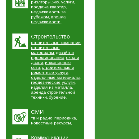
риэлторы
жкх
услуги
,
,
,
продажа квартир
,
недвижимость за
рубежом
аренда
,
недвижимости
,
Строительство
строительные компании
,
строительные
материалы
дизайн и
,
проектирование
окна и
,
двери
инженерные
,
сети
строительные и
,
ремонтные услуги
,
отделочные материалы
,
геодезические услуги
,
изделия из металла
,
аренда строительной
техники
бурение
,
,
СМИ
тв и радио
периодика
,
,
новостные ресурсы
,
Коммуникации