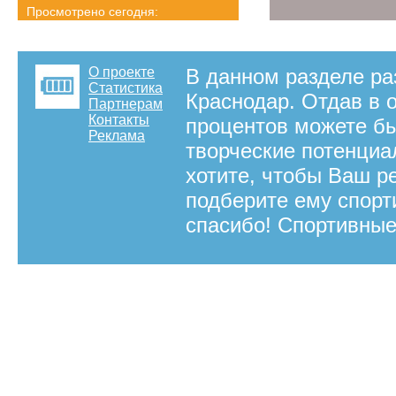
Просмотрено сегодня:
2704 страниц
Детальная статистика
О проекте
В данном разделе р
Статистика
Краснодар. Отдав в о
Партнерам
Контакты
процентов можете бы
Реклама
творческие потенциа
хотите, чтобы Ваш р
подберите ему спорт
спасибо! Спортивные