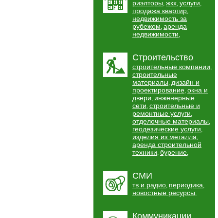
риэлторы
жкх
услуги
,
,
,
продажа квартир
,
недвижимость за
рубежом
аренда
,
недвижимости
,
Строительство
строительные компании
,
строительные
материалы
дизайн и
,
проектирование
окна и
,
двери
инженерные
,
сети
строительные и
,
ремонтные услуги
,
отделочные материалы
,
геодезические услуги
,
изделия из металла
,
аренда строительной
техники
бурение
,
,
СМИ
тв и радио
периодика
,
,
новостные ресурсы
,
Коммуникации