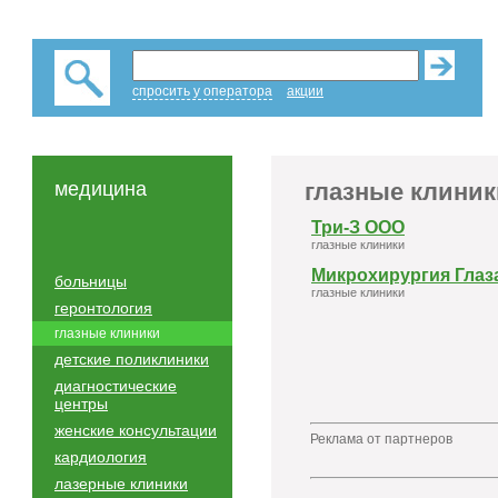
спросить у оператора
акции
медицина
глазные клиник
Три-З ООО
глазные клиники
Микрохирургия Глаз
больницы
глазные клиники
геронтология
глазные клиники
детские поликлиники
диагностические
центры
женские консультации
Реклама от партнеров
кардиология
лазерные клиники