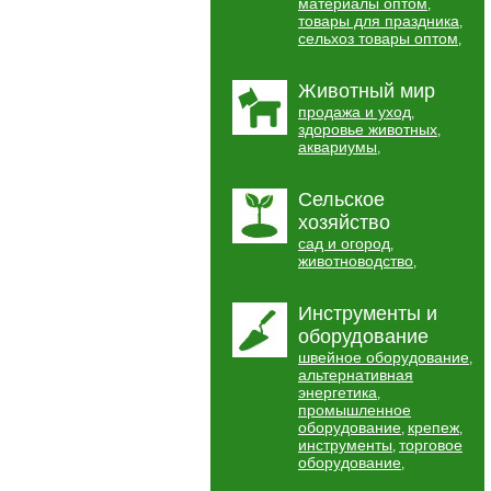
материалы оптом
,
товары для праздника
,
сельхоз товары оптом
,
Животный мир
продажа и уход
,
здоровье животных
,
аквариумы
,
Сельское
хозяйство
сад и огород
,
животноводство
,
Инструменты и
оборудование
швейное оборудование
,
альтернативная
энергетика
,
промышленное
оборудование
крепеж
,
,
инструменты
торговое
,
оборудование
,