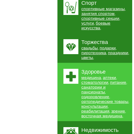
Спорт
спортивные магазины
,
занятия спортом
,
спортивные секции
,
услуги
боевые
,
искусства
,
Торжества
свадьбы
подарки
,
,
пиротехника
праздники
,
,
цветы
,
Здоровье
медицина
аптеки
,
,
стоматологии
питание
,
,
санатории и
пансионаты
,
оздоровление
,
ортопедические товары
,
консультации
,
реабилитация
зрение
,
,
восточная медицина
,
Недвижимость