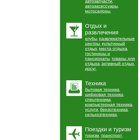
автозапчасти
,
автоаксессуары
,
мотосалоны
,
Отдых и
развлечения
клубы
развлекательные
,
центры
культурный
,
отдых
места отдыха
,
,
гостиницы и
пансионаты
товары для
,
отдыха
активный отдых
,
,
досуг
,
Техника
бытовая техника
,
цифровая техника
,
спецтехника
,
компьютерная техника
,
услуги
бензотехника
,
,
сельхозтехника
,
Поездки и туризм
туризм
транспорт
,
,