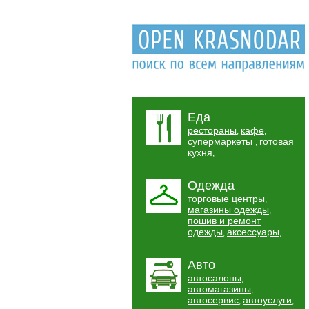
Еда
рестораны
кафе
,
,
супермаркеты
готовая
,
кухня
,
Одежда
торговые центры
,
магазины одежды
,
пошив и ремонт
одежды
аксессуары
,
,
Авто
автосалоны
,
автомагазины
,
автосервис
автоуслуги
,
,