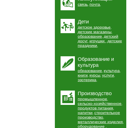
связь
почта
,
,
Дети
детское здоровье
,
детские магазины
,
образование
детский
,
досуг
игрушки
детские
,
,
праздники
,
Образование и
культура
образование
культура
,
,
книги
курсы
услуги
,
,
,
эзотерика
,
Производство
промышленное
,
сельско-хозяйственное
,
продуктов питания
,
напитки
строительное
,
производство
,
металлические изделия
,
оборудование
,