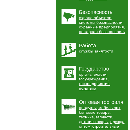
Безопасность
охрана объектов
,
системы безопасности
,
охранные предприятия
,
пожарная безопасность
,
Работа
службы занятости
Государство
органы власти
,
госучреждения
,
госпредприятия
,
политика
,
Оптовая торговля
продукты
мебель опт
,
,
бытовые товары
,
техника
запчасти
,
,
детские товары
одежда
,
оптом
строительные
,