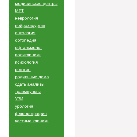
медицинские центры
МРТ
неврология
нейрохирургия
онкология
ортопедия
офтальмолог
поликлиники
психология
рентген
родильные дома
сдать анализы
травмпункты
УЗИ
урология
флюорография
частные клиники