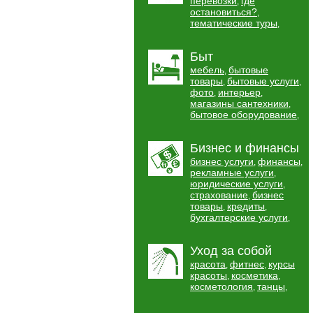
перевозки
где
,
остановиться?
,
тематические туры
,
Быт
мебель
бытовые
,
товары
бытовые услуги
,
,
фото
интерьер
,
,
магазины сантехники
,
бытовое оборудование
,
Бизнес и финансы
бизнес услуги
финансы
,
,
рекламные услуги
,
юридические услуги
,
страхование
бизнес
,
товары
кредиты
,
,
бухгалтерские услуги
,
Уход за собой
красота
фитнес
курсы
,
,
красоты
косметика
,
,
косметология
танцы
,
,