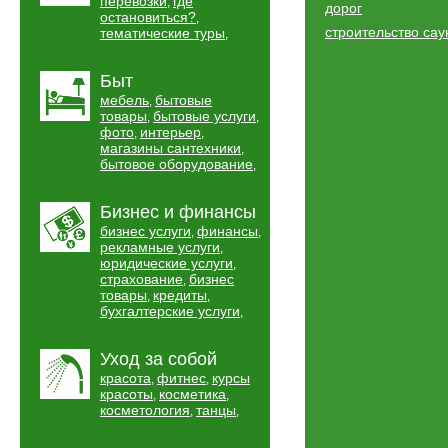
перевозки
где
,
дорог
остановиться?
,
строительство сау
тематические туры
,
Быт
мебель
бытовые
,
товары
бытовые услуги
,
,
фото
интерьер
,
,
магазины сантехники
,
бытовое оборудование
,
Бизнес и финансы
бизнес услуги
финансы
,
,
рекламные услуги
,
юридические услуги
,
страхование
бизнес
,
товары
кредиты
,
,
бухгалтерские услуги
,
Уход за собой
красота
фитнес
курсы
,
,
красоты
косметика
,
,
косметология
танцы
,
,