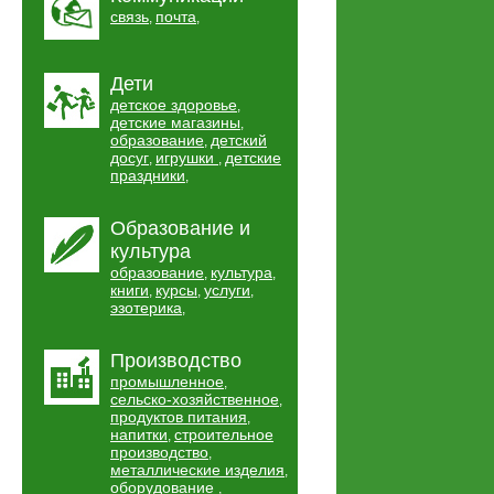
связь
почта
,
,
Дети
детское здоровье
,
детские магазины
,
образование
детский
,
досуг
игрушки
детские
,
,
праздники
,
Образование и
культура
образование
культура
,
,
книги
курсы
услуги
,
,
,
эзотерика
,
Производство
промышленное
,
сельско-хозяйственное
,
продуктов питания
,
напитки
строительное
,
производство
,
металлические изделия
,
оборудование
,