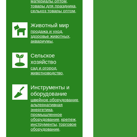
материалы оптом
,
товары для праздника
,
сельхоз товары оптом
,
Животный мир
продажа и уход
,
здоровье животных
,
аквариумы
,
Сельское
хозяйство
сад и огород
,
животноводство
,
Инструменты и
оборудование
швейное оборудование
,
альтернативная
энергетика
,
промышленное
оборудование
крепеж
,
,
инструменты
торговое
,
оборудование
,