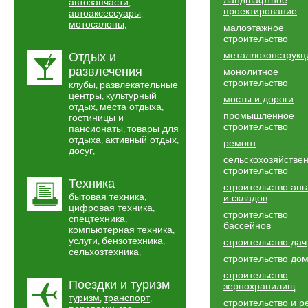
ландшафтное
автозапчасти
,
проектирование
автоаксессуары
,
мотосалоны
,
малоэтажное
строительство
металлоконструкц
Отдых и
развлечения
монолитное
строительство
клубы
развлекательные
,
центры
культурный
,
мосты и дороги
отдых
места отдыха
,
,
промышленное
гостиницы и
строительство
пансионаты
товары для
,
отдыха
активный отдых
,
,
ремонт
досуг
,
сельскохозяйстве
строительство
Техника
строительство анг
бытовая техника
,
и складов
цифровая техника
,
строительство
спецтехника
,
бассейнов
компьютерная техника
,
услуги
бензотехника
,
,
строительство дач
сельхозтехника
,
строительство до
строительство
Поездки и туризм
зернохранилищ
туризм
транспорт
,
,
строительство и р