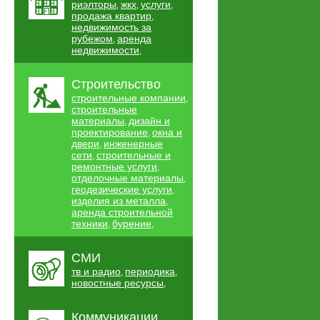
риэлторы
жкх
услуги
,
,
,
продажа квартир
,
недвижимость за
рубежом
аренда
,
недвижимости
,
Строительство
строительные компании
,
строительные
материалы
дизайн и
,
проектирование
окна и
,
двери
инженерные
,
сети
строительные и
,
ремонтные услуги
,
отделочные материалы
,
геодезические услуги
,
изделия из металла
,
аренда строительной
техники
бурение
,
,
СМИ
тв и радио
периодика
,
,
новостные ресурсы
,
Коммуникации