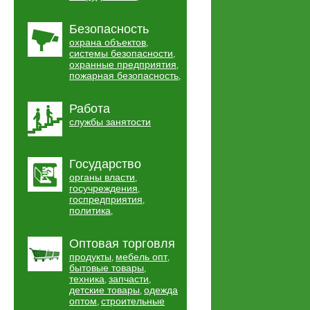
Безопасность
охрана объектов
,
системы безопасности
,
охранные предприятия
,
пожарная безопасность
,
Работа
службы занятости
Государство
органы власти
,
госучреждения
,
госпредприятия
,
политика
,
Оптовая торговля
продукты
мебель опт
,
,
бытовые товары
,
техника
запчасти
,
,
детские товары
одежда
,
оптом
строительные
,