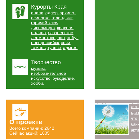
Курорты Края
анапа
адлер
архипо-
,
,
осиповка
геленджик
,
,
горячий ключ
,
дивноморск
красная
,
поляна
лазаревское
,
,
лермонтово
лоо
небуг
,
,
,
новороссийск
сочи
,
,
тамань
туапсе
адыгея
,
,
,
Творчество
музыка
,
изобразительное
искусство
рукоделие
,
,
хобби
,
Лето
Н
лет
где
что
О проекте
бан
Всего компаний: 2642
акт
Сейчас акций:
1635