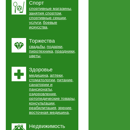
Спорт
спортивные магазины
,
занятия спортом
,
спортивные секции
,
услуги
боевые
,
искусства
,
Торжества
свадьбы
подарки
,
,
пиротехника
праздники
,
,
цветы
,
Здоровье
медицина
аптеки
,
,
стоматологии
питание
,
,
санатории и
пансионаты
,
оздоровление
,
ортопедические товары
,
консультации
,
реабилитация
зрение
,
,
восточная медицина
,
Недвижимость