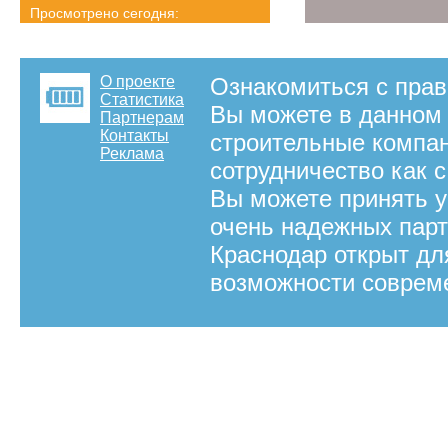
Просмотрено сегодня:
2605 страниц
Детальная статистика
О проекте
Ознакомиться с прав
Статистика
Вы можете в данном 
Партнерам
Контакты
строительные компа
Реклама
сотрудничество как 
Вы можете принять у
очень надежных парт
Краснодар открыт дл
возможности соврем