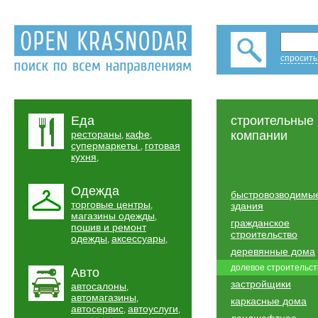
спросить
Еда
строительные
рестораны
кафе
компании
,
,
супермаркеты
готовая
,
кухня
,
Одежда
быстровозводимы
торговые центры
,
здания
магазины одежды
,
гражданское
пошив и ремонт
строительство
одежды
аксессуары
,
,
деревянные дома
долевое строительст
Авто
застройщики
автосалоны
,
автомагазины
,
каркасные дома
автосервис
автоуслуги
,
,