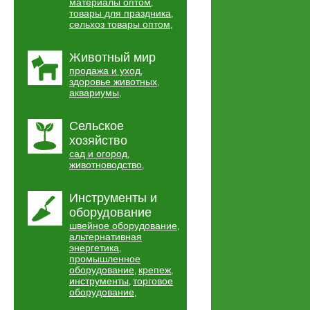
материалы оптом
,
товары для праздника
,
сельхоз товары оптом
,
Животный мир
продажа и уход
,
здоровье животных
,
аквариумы
,
Сельское
хозяйство
сад и огород
,
животноводство
,
Инструменты и
оборудование
швейное оборудование
,
альтернативная
энергетика
,
промышленное
оборудование
крепеж
,
,
инструменты
торговое
,
оборудование
,