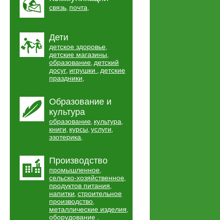
связь
почта
,
,
Дети
детское здоровье
,
детские магазины
,
образование
детский
,
досуг
игрушки
детские
,
,
праздники
,
Образование и
культура
образование
культура
,
,
книги
курсы
услуги
,
,
,
эзотерика
,
Производство
промышленное
,
сельско-хозяйственное
,
продуктов питания
,
напитки
строительное
,
производство
,
металлические изделия
,
оборудование
,