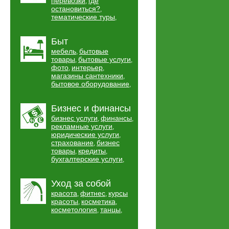
перевозки
где
,
остановиться?
,
тематические туры
,
Быт
мебель
бытовые
,
товары
бытовые услуги
,
,
фото
интерьер
,
,
магазины сантехники
,
бытовое оборудование
,
Бизнес и финансы
бизнес услуги
финансы
,
,
рекламные услуги
,
юридические услуги
,
страхование
бизнес
,
товары
кредиты
,
,
бухгалтерские услуги
,
Уход за собой
красота
фитнес
курсы
,
,
красоты
косметика
,
,
косметология
танцы
,
,