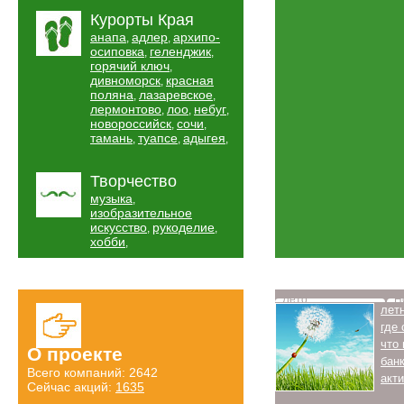
Курорты Края
анапа
адлер
архипо-
,
,
осиповка
геленджик
,
,
горячий ключ
,
дивноморск
красная
,
поляна
лазаревское
,
,
лермонтово
лоо
небуг
,
,
,
новороссийск
сочи
,
,
тамань
туапсе
адыгея
,
,
,
Творчество
музыка
,
изобразительное
искусство
рукоделие
,
,
хобби
,
Лето
Н
лет
где
что
О проекте
бан
Всего компаний: 2642
акт
Сейчас акций:
1635