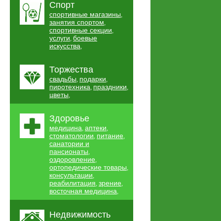
Спорт
спортивные магазины
,
занятия спортом
,
спортивные секции
,
услуги
боевые
,
искусства
,
Торжества
свадьбы
подарки
,
,
пиротехника
праздники
,
,
цветы
,
Здоровье
медицина
аптеки
,
,
стоматологии
питание
,
,
санатории и
пансионаты
,
оздоровление
,
ортопедические товары
,
консультации
,
реабилитация
зрение
,
,
восточная медицина
,
Недвижимость