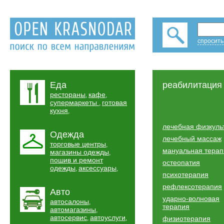
спросить
Еда
реабилитация
рестораны
кафе
,
,
супермаркеты
готовая
,
кухня
,
лечебная физкуль
Одежда
лечебный массаж
торговые центры
,
мануальная терап
магазины одежды
,
пошив и ремонт
остеопатия
одежды
аксессуары
,
,
психотерапия
рефлексотерапия
Авто
ударно-волновая
автосалоны
,
терапия
автомагазины
,
автосервис
автоуслуги
,
,
физиотерапия