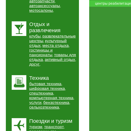
автозапчасти
,
центры реабилитаци
автоаксессуары
,
мотосалоны
,
Отдых и
развлечения
клубы
развлекательные
,
центры
культурный
,
отдых
места отдыха
,
,
гостиницы и
пансионаты
товары для
,
отдыха
активный отдых
,
,
досуг
,
Техника
бытовая техника
,
цифровая техника
,
спецтехника
,
компьютерная техника
,
услуги
бензотехника
,
,
сельхозтехника
,
Поездки и туризм
туризм
транспорт
,
,