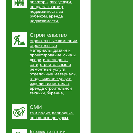
риэлторы
жкх
услуги
,
,
,
продажа квартир
,
недвижимость за
рубежом
аренда
,
недвижимости
,
Строительство
строительные компании
,
строительные
материалы
дизайн и
,
проектирование
окна и
,
двери
инженерные
,
сети
строительные и
,
ремонтные услуги
,
отделочные материалы
,
геодезические услуги
,
изделия из металла
,
аренда строительной
техники
бурение
,
,
СМИ
тв и радио
периодика
,
,
новостные ресурсы
,
Коммуникации