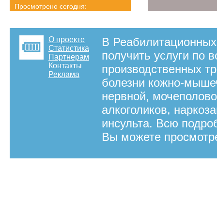
Просмотрено сегодня:
4146 страниц
Детальная статистика
О проекте
В Реабилитационных
Статистика
получить услуги по 
Партнерам
Контакты
производственных т
Реклама
болезни кожно-мышеч
нервной, мочеполово
алкоголиков, наркоз
инсульта. Всю подр
Вы можете просмотре