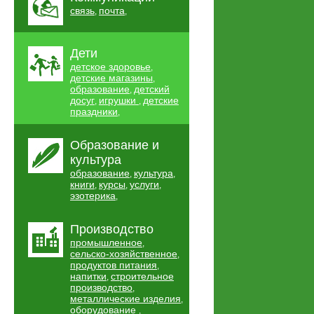
связь
почта
,
,
Дети
детское здоровье
,
детские магазины
,
образование
детский
,
досуг
игрушки
детские
,
,
праздники
,
Образование и
культура
образование
культура
,
,
книги
курсы
услуги
,
,
,
эзотерика
,
Производство
промышленное
,
сельско-хозяйственное
,
продуктов питания
,
напитки
строительное
,
производство
,
металлические изделия
,
оборудование
,