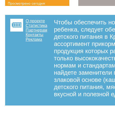
Просмотрено сегодня:
1415 страниц
Детальная статистика
О проекте
Чтобы обеспечить но
Статистика
ребенка, следует об
Партнерам
Контакты
детского питания в К
Реклама
ассортимент прикорм
продукция которых р
только высококачес
нормам и стандартам
найдете заменители 
злаковой основе (ка
детского питания, 
вкусной и полезной е