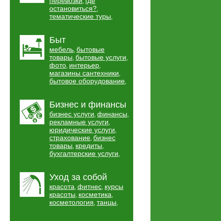
перевозки
где
,
остановиться?
,
тематические туры
,
Быт
мебель
бытовые
,
товары
бытовые услуги
,
,
фото
интерьер
,
,
магазины сантехники
,
бытовое оборудование
,
Бизнес и финансы
бизнес услуги
финансы
,
,
рекламные услуги
,
юридические услуги
,
страхование
бизнес
,
товары
кредиты
,
,
бухгалтерские услуги
,
Уход за собой
красота
фитнес
курсы
,
,
красоты
косметика
,
,
косметология
танцы
,
,