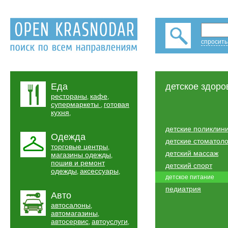
спросить
Еда
детское здоро
рестораны
кафе
,
,
супермаркеты
готовая
,
кухня
,
детские поликлин
Одежда
детские стоматол
торговые центры
,
детский массаж
магазины одежды
,
пошив и ремонт
детский спорт
одежды
аксессуары
,
,
детское питание
педиатрия
Авто
автосалоны
,
автомагазины
,
автосервис
автоуслуги
,
,