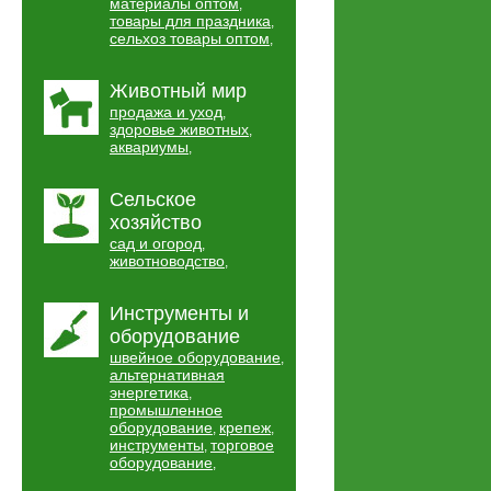
материалы оптом
,
товары для праздника
,
сельхоз товары оптом
,
Животный мир
продажа и уход
,
здоровье животных
,
аквариумы
,
Сельское
хозяйство
сад и огород
,
животноводство
,
Инструменты и
оборудование
швейное оборудование
,
альтернативная
энергетика
,
промышленное
оборудование
крепеж
,
,
инструменты
торговое
,
оборудование
,