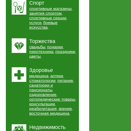
Спорт
спортивные магазины
,
занятия спортом
,
спортивные секции
,
услуги
боевые
,
искусства
,
Торжества
свадьбы
подарки
,
,
пиротехника
праздники
,
,
цветы
,
Здоровье
медицина
аптеки
,
,
стоматологии
питание
,
,
санатории и
пансионаты
,
оздоровление
,
ортопедические товары
,
консультации
,
реабилитация
зрение
,
,
восточная медицина
,
Недвижимость