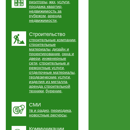
риэлторы
жкх
услуги
,
,
,
продажа квартир
,
недвижимость за
рубежом
аренда
,
недвижимости
,
Строительство
строительные компании
,
строительные
материалы
дизайн и
,
проектирование
окна и
,
двери
инженерные
,
сети
строительные и
,
ремонтные услуги
,
отделочные материалы
,
геодезические услуги
,
изделия из металла
,
аренда строительной
техники
бурение
,
,
СМИ
тв и радио
периодика
,
,
новостные ресурсы
,
Коммуникации