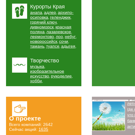
Курорты Края
анапа
адлер
архипо-
,
,
осиповка
геленджик
,
,
горячий ключ
,
дивноморск
красная
,
поляна
лазаревское
,
,
лермонтово
лоо
небуг
,
,
,
новороссийск
сочи
,
,
тамань
туапсе
адыгея
,
,
,
Творчество
музыка
,
изобразительное
искусство
рукоделие
,
,
хобби
,
Лето
Н
лет
где
что
О проекте
бан
Всего компаний: 2642
акт
Сейчас акций:
1635