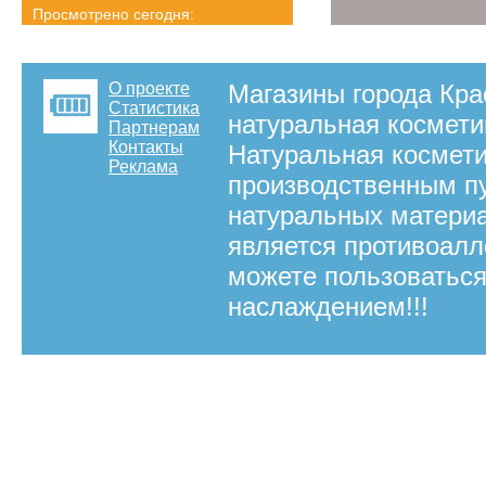
Просмотрено сегодня:
5328 страниц
Детальная статистика
О проекте
Магазины города Кра
Статистика
натуральная космети
Партнерам
Контакты
Натуральная космет
Реклама
производственным пу
натуральных материа
является противоалл
можете пользоваться 
наслаждением!!!