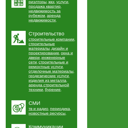
риэлторы
жкх
услуги
,
,
,
продажа квартир
,
недвижимость за
рубежом
аренда
,
недвижимости
,
Строительство
строительные компании
,
строительные
материалы
дизайн и
,
проектирование
окна и
,
двери
инженерные
,
сети
строительные и
,
ремонтные услуги
,
отделочные материалы
,
геодезические услуги
,
изделия из металла
,
аренда строительной
техники
бурение
,
,
СМИ
тв и радио
периодика
,
,
новостные ресурсы
,
Коммуникации