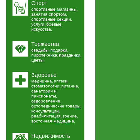
Спорт
спортивные магазины
,
занятия спортом
,
спортивные секции
,
услуги
боевые
,
искусства
,
Торжества
свадьбы
подарки
,
,
пиротехника
праздники
,
,
цветы
,
Здоровье
медицина
аптеки
,
,
стоматологии
питание
,
,
санатории и
пансионаты
,
оздоровление
,
ортопедические товары
,
консультации
,
реабилитация
зрение
,
,
восточная медицина
,
Недвижимость