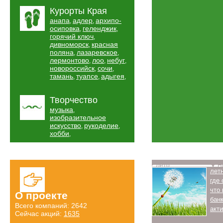
Курорты Края
анапа
адлер
архипо-
,
,
осиповка
геленджик
,
,
горячий ключ
,
дивноморск
красная
,
поляна
лазаревское
,
,
лермонтово
лоо
небуг
,
,
,
новороссийск
сочи
,
,
тамань
туапсе
адыгея
,
,
,
Творчество
музыка
,
изобразительное
искусство
рукоделие
,
,
хобби
,
Лето
Н
лет
где
что
О проекте
бан
Всего компаний: 2642
акт
Сейчас акций:
1635