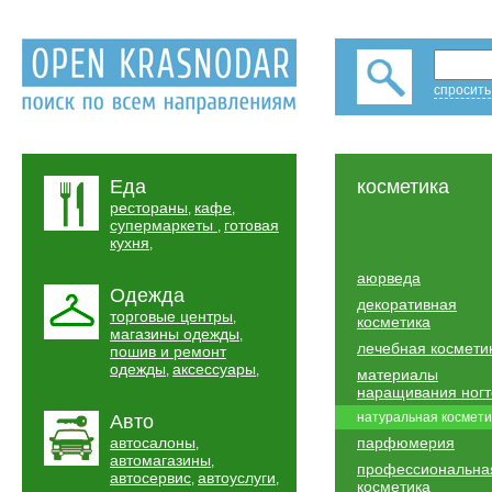
спросить
Еда
косметика
рестораны
кафе
,
,
супермаркеты
готовая
,
кухня
,
аюрведа
Одежда
декоративная
торговые центры
,
косметика
магазины одежды
,
лечебная космети
пошив и ремонт
одежды
аксессуары
,
,
материалы
наращивания ногт
натуральная космети
Авто
автосалоны
парфюмерия
,
автомагазины
,
профессиональна
автосервис
автоуслуги
,
,
косметика