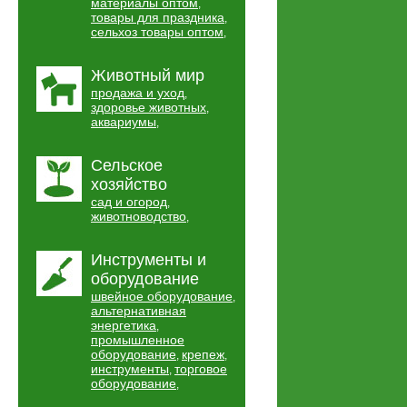
материалы оптом
,
товары для праздника
,
сельхоз товары оптом
,
Животный мир
продажа и уход
,
здоровье животных
,
аквариумы
,
Сельское
хозяйство
сад и огород
,
животноводство
,
Инструменты и
оборудование
швейное оборудование
,
альтернативная
энергетика
,
промышленное
оборудование
крепеж
,
,
инструменты
торговое
,
оборудование
,