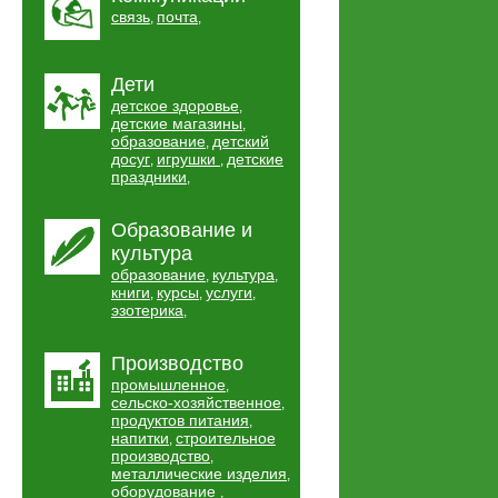
связь
почта
,
,
Дети
детское здоровье
,
детские магазины
,
образование
детский
,
досуг
игрушки
детские
,
,
праздники
,
Образование и
культура
образование
культура
,
,
книги
курсы
услуги
,
,
,
эзотерика
,
Производство
промышленное
,
сельско-хозяйственное
,
продуктов питания
,
напитки
строительное
,
производство
,
металлические изделия
,
оборудование
,