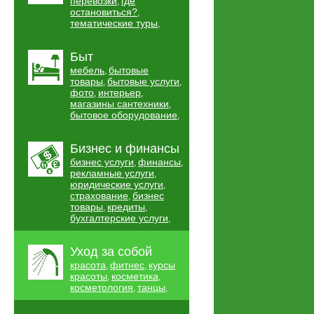
перевозки
где
,
остановиться?
,
тематические туры
,
Быт
мебель
бытовые
,
товары
бытовые услуги
,
,
фото
интерьер
,
,
магазины сантехники
,
бытовое оборудование
,
Бизнес и финансы
бизнес услуги
финансы
,
,
рекламные услуги
,
юридические услуги
,
страхование
бизнес
,
товары
кредиты
,
,
бухгалтерские услуги
,
Уход за собой
красота
фитнес
курсы
,
,
красоты
косметика
,
,
косметология
танцы
,
,