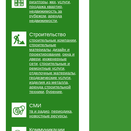
риэлторы
жкх
услуги
,
,
,
продажа квартир
,
недвижимость за
рубежом
аренда
,
недвижимости
,
Строительство
строительные компании
,
строительные
материалы
дизайн и
,
проектирование
окна и
,
двери
инженерные
,
сети
строительные и
,
ремонтные услуги
,
отделочные материалы
,
геодезические услуги
,
изделия из металла
,
аренда строительной
техники
бурение
,
,
СМИ
тв и радио
периодика
,
,
новостные ресурсы
,
Коммуникации