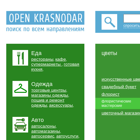
спросить
Еда
цветы
рестораны
кафе
,
,
супермаркеты
готовая
,
кухня
,
искусственные цв
Одежда
свадебный букет
торговые центры
,
флорист
магазины одежды
,
пошив и ремонт
флористические
одежды
аксессуары
,
,
мастерские
цветочный магази
Авто
автосалоны
,
автомагазины
,
автосервис
автоуслуги
,
,