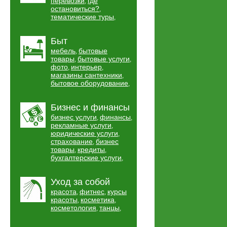
перевозки
где
,
остановиться?
,
тематические туры
,
Быт
мебель
бытовые
,
товары
бытовые услуги
,
,
фото
интерьер
,
,
магазины сантехники
,
бытовое оборудование
,
Бизнес и финансы
бизнес услуги
финансы
,
,
рекламные услуги
,
юридические услуги
,
страхование
бизнес
,
товары
кредиты
,
,
бухгалтерские услуги
,
Уход за собой
красота
фитнес
курсы
,
,
красоты
косметика
,
,
косметология
танцы
,
,