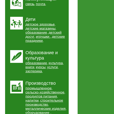
связь
почта
,
,
Дети
детское здоровье
,
детские магазины
,
образование
детский
,
досуг
игрушки
детские
,
,
праздники
,
Образование и
культура
образование
культура
,
,
книги
курсы
услуги
,
,
,
эзотерика
,
Производство
промышленное
,
сельско-хозяйственное
,
продуктов питания
,
напитки
строительное
,
производство
,
металлические изделия
,
оборудование
,