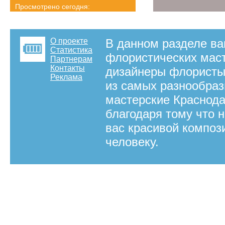
Просмотрено сегодня:
1038 страниц
Детальная статистика
О проекте
В данном разделе ва
Статистика
флористических маст
Партнерам
Контакты
дизайнеры флористы 
Реклама
из самых разнообраз
мастерские Краснод
благодаря тому что н
вас красивой композ
человеку.