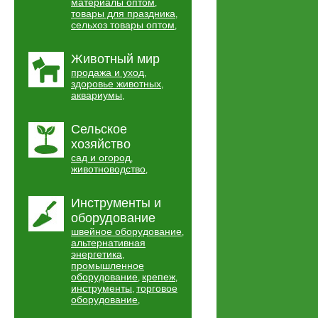
материалы оптом
,
товары для праздника
,
сельхоз товары оптом
,
Животный мир
продажа и уход
,
здоровье животных
,
аквариумы
,
Сельское
хозяйство
сад и огород
,
животноводство
,
Инструменты и
оборудование
швейное оборудование
,
альтернативная
энергетика
,
промышленное
оборудование
крепеж
,
,
инструменты
торговое
,
оборудование
,