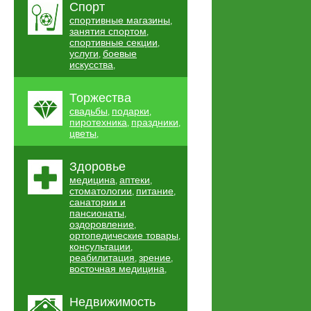
Спорт
спортивные магазины
,
занятия спортом
,
спортивные секции
,
услуги
боевые
,
искусства
,
Торжества
свадьбы
подарки
,
,
пиротехника
праздники
,
,
цветы
,
Здоровье
медицина
аптеки
,
,
стоматологии
питание
,
,
санатории и
пансионаты
,
оздоровление
,
ортопедические товары
,
консультации
,
реабилитация
зрение
,
,
восточная медицина
,
Недвижимость