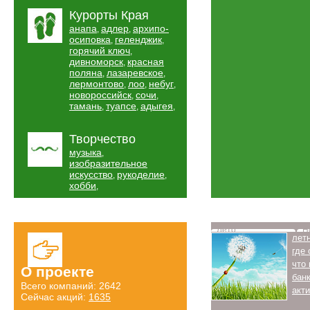
Курорты Края
анапа
адлер
архипо-
,
,
осиповка
геленджик
,
,
горячий ключ
,
дивноморск
красная
,
поляна
лазаревское
,
,
лермонтово
лоо
небуг
,
,
,
новороссийск
сочи
,
,
тамань
туапсе
адыгея
,
,
,
Творчество
музыка
,
изобразительное
искусство
рукоделие
,
,
хобби
,
Лето
Н
лет
где
что
О проекте
бан
Всего компаний: 2642
акт
Сейчас акций:
1635