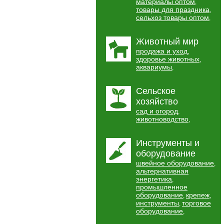
материалы оптом
,
товары для праздника
,
сельхоз товары оптом
,
Животный мир
продажа и уход
,
здоровье животных
,
аквариумы
,
Сельское
хозяйство
сад и огород
,
животноводство
,
Инструменты и
оборудование
швейное оборудование
,
альтернативная
энергетика
,
промышленное
оборудование
крепеж
,
,
инструменты
торговое
,
оборудование
,