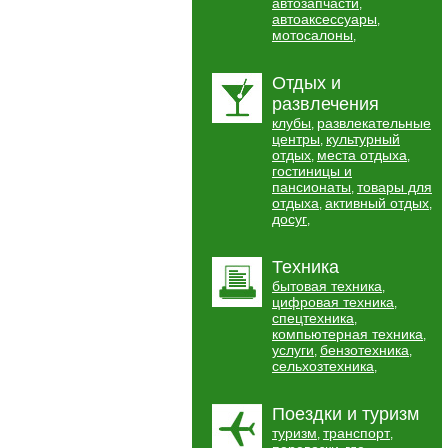
автозапчасти
,
автоаксессуары
,
мотосалоны
,
Отдых и
развлечения
клубы
развлекательные
,
центры
культурный
,
отдых
места отдыха
,
,
гостиницы и
пансионаты
товары для
,
отдыха
активный отдых
,
,
досуг
,
Техника
бытовая техника
,
цифровая техника
,
спецтехника
,
компьютерная техника
,
услуги
бензотехника
,
,
сельхозтехника
,
Поездки и туризм
туризм
транспорт
,
,