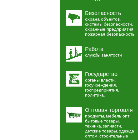
Безопасность
охрана объектов
,
системы безопасности
,
охранные предприятия
,
пожарная безопасность
,
Работа
службы занятости
Государство
органы власти
,
госучреждения
,
госпредприятия
,
политика
,
Оптовая торговля
продукты
мебель опт
,
,
бытовые товары
,
техника
запчасти
,
,
детские товары
одежда
,
оптом
строительные
,