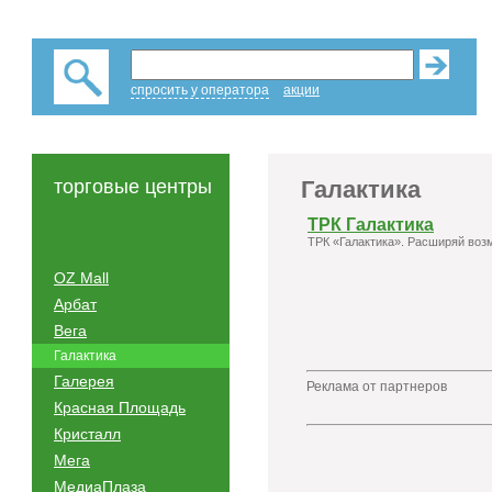
спросить у оператора
акции
торговые центры
Галактика
ТРК Галактика
ТРК «Галактика». Расширяй воз
OZ Mall
Арбат
Вега
Галактика
Галерея
Реклама от партнеров
Красная Площадь
Кристалл
Мега
МедиаПлаза