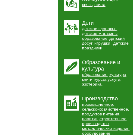
связь
почта
,
,
Дети
детское здоровье
,
детские магазины
,
образование
детский
,
досуг
игрушки
детские
,
,
праздники
,
Образование и
культура
образование
культура
,
,
книги
курсы
услуги
,
,
,
эзотерика
,
Производство
промышленное
,
сельско-хозяйственное
,
продуктов питания
,
напитки
строительное
,
производство
,
металлические изделия
,
оборудование
,