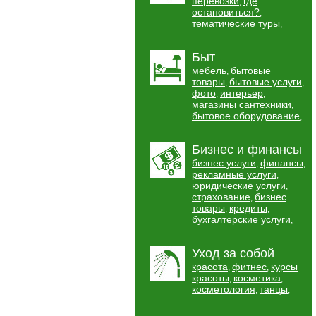
перевозки
где
,
остановиться?
,
тематические туры
,
Быт
мебель
бытовые
,
товары
бытовые услуги
,
,
фото
интерьер
,
,
магазины сантехники
,
бытовое оборудование
,
Бизнес и финансы
бизнес услуги
финансы
,
,
рекламные услуги
,
юридические услуги
,
страхование
бизнес
,
товары
кредиты
,
,
бухгалтерские услуги
,
Уход за собой
красота
фитнес
курсы
,
,
красоты
косметика
,
,
косметология
танцы
,
,