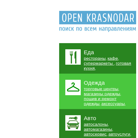
Еда
рестораны
кафе
,
,
супермаркеты
готовая
,
кухня
,
Одежда
торговые центры
,
магазины одежды
,
пошив и ремонт
одежды
аксессуары
,
,
Авто
автосалоны
,
автомагазины
,
автосервис
автоуслуги
,
,