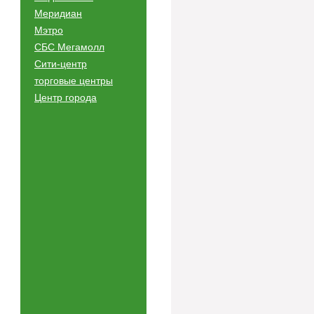
Меридиан
Мэтро
СБС Мегамолл
Сити-центр
торговые центры
Центр города