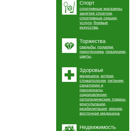
Спорт
спортивные магазины
,
занятия спортом
,
спортивные секции
,
услуги
боевые
,
искусства
,
Торжества
свадьбы
подарки
,
,
пиротехника
праздники
,
,
цветы
,
Здоровье
медицина
аптеки
,
,
стоматологии
питание
,
,
санатории и
пансионаты
,
оздоровление
,
ортопедические товары
,
консультации
,
реабилитация
зрение
,
,
восточная медицина
,
Недвижимость