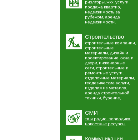
риэлторы
жкх
услуги
,
,
,
продажа квартир
,
недвижимость за
рубежом
аренда
,
недвижимости
,
Строительство
строительные компании
,
строительные
материалы
дизайн и
,
проектирование
окна и
,
двери
инженерные
,
сети
строительные и
,
ремонтные услуги
,
отделочные материалы
,
геодезические услуги
,
изделия из металла
,
аренда строительной
техники
бурение
,
,
СМИ
тв и радио
периодика
,
,
новостные ресурсы
,
Коммуникации