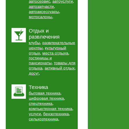
,
,
автосервис
автоуслуги
,
автозапчасти
,
автоаксессуары
,
мотосалоны
Отдых и
развлечения
,
клубы
развлекательные
,
центры
культурный
,
,
отдых
места отдыха
гостиницы и
,
пансионаты
товары для
,
,
отдыха
активный отдых
,
досуг
Техника
,
бытовая техника
,
цифровая техника
,
спецтехника
,
компьютерная техника
,
,
услуги
бензотехника
,
сельхозтехника