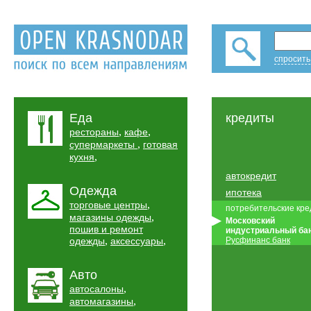
спросить
Еда
кредиты
,
,
рестораны
кафе
,
супермаркеты
готовая
,
кухня
автокредит
Одежда
ипотека
,
торговые центры
потребительские кр
,
магазины одежды
Московский
пошив и ремонт
индустриальный ба
,
,
одежды
аксессуары
Русфинанс банк
Авто
,
автосалоны
,
автомагазины