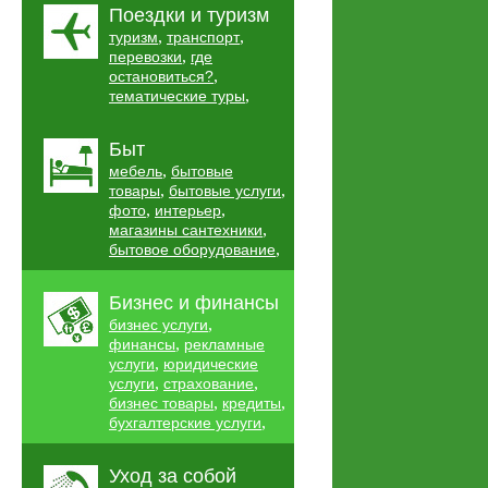
Поездки и туризм
,
,
туризм
транспорт
,
перевозки
где
,
остановиться?
,
тематические туры
Быт
,
мебель
бытовые
,
,
товары
бытовые услуги
,
,
фото
интерьер
,
магазины сантехники
,
бытовое оборудование
Бизнес и финансы
,
бизнес услуги
,
финансы
рекламные
,
услуги
юридические
,
,
услуги
страхование
,
,
бизнес товары
кредиты
,
бухгалтерские услуги
Уход за собой