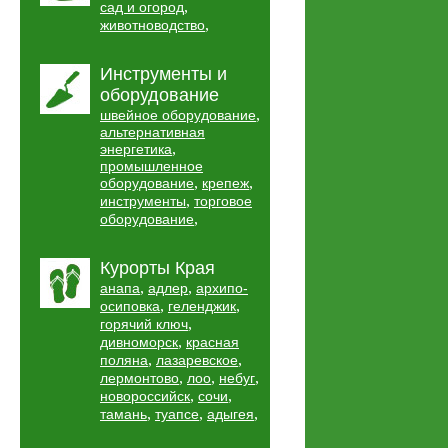
,
сад и огород
,
животноводство
Инструменты и
оборудование
,
швейное оборудование
альтернативная
,
энергетика
промышленное
,
,
оборудование
крепеж
,
инструменты
торговое
,
оборудование
Курорты Края
,
,
анапа
адлер
архипо-
,
,
осиповка
геленджик
,
горячий ключ
,
дивноморск
красная
,
,
поляна
лазаревское
,
,
,
лермонтово
лоо
небуг
,
,
новороссийск
сочи
,
,
,
тамань
туапсе
адыгея