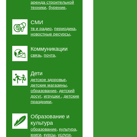
аренда строительной
,
,
техники
бурение
СМИ
,
,
тв и радио
периодика
,
новостные ресурсы
Коммуникации
,
,
связь
почта
Дети
,
детское здоровье
,
детские магазины
,
образование
детский
,
,
досуг
игрушки
детские
,
праздники
Образование и
культура
,
,
образование
культура
,
,
,
книги
курсы
услуги