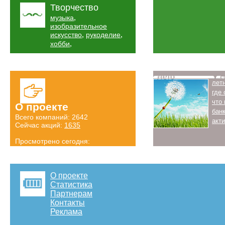
Творчество
,
музыка
изобразительное
,
,
искусство
рукоделие
,
хобби
Лето
Н
лет
где
что
О проекте
бан
Всего компаний: 2642
акт
Сейчас акций:
1635
Просмотрено сегодня:
670 страниц
Детальная статистика
О проекте
Статистика
Партнерам
Контакты
Реклама