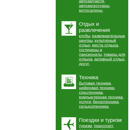
автозапчасти
,
автоаксессуары
,
мотосалоны
,
Отдых и
развлечения
клубы
развлекательные
,
центры
культурный
,
отдых
места отдыха
,
,
гостиницы и
пансионаты
товары для
,
отдыха
активный отдых
,
,
досуг
,
Техника
бытовая техника
,
цифровая техника
,
спецтехника
,
компьютерная техника
,
услуги
бензотехника
,
,
сельхозтехника
,
Поездки и туризм
туризм
транспорт
,
,