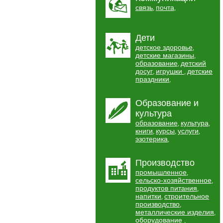
связь
почта
,
,
Дети
детское здоровье
,
детские магазины
,
образование
детский
,
досуг
игрушки
детские
,
,
праздники
,
Образование и
культура
образование
культура
,
,
книги
курсы
услуги
,
,
,
эзотерика
,
Производство
промышленное
,
сельско-хозяйственное
,
продуктов питания
,
напитки
строительное
,
производство
,
металлические изделия
,
оборудование
,