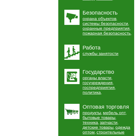
Безопасность
охрана объектов
,
системы безопасности
,
охранные предприятия
,
пожарная безопасность
,
Работа
службы занятости
Государство
органы власти
,
госучреждения
,
госпредприятия
,
политика
,
Оптовая торговля
продукты
мебель опт
,
,
бытовые товары
,
техника
запчасти
,
,
детские товары
одежда
,
оптом
строительные
,