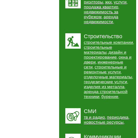
риэлторы
жкх
услуги
,
,
,
продажа квартир
,
недвижимость за
рубежом
аренда
,
недвижимости
,
Строительство
строительные компании
,
строительные
материалы
дизайн и
,
проектирование
окна и
,
двери
инженерные
,
сети
строительные и
,
ремонтные услуги
,
отделочные материалы
,
геодезические услуги
,
изделия из металла
,
аренда строительной
техники
бурение
,
,
СМИ
тв и радио
периодика
,
,
новостные ресурсы
,
Коммуникации