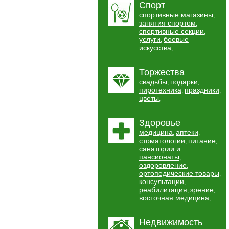
Спорт
спортивные магазины
,
занятия спортом
,
спортивные секции
,
услуги
боевые
,
искусства
,
Торжества
свадьбы
подарки
,
,
пиротехника
праздники
,
,
цветы
,
Здоровье
медицина
аптеки
,
,
стоматологии
питание
,
,
санатории и
пансионаты
,
оздоровление
,
ортопедические товары
,
консультации
,
реабилитация
зрение
,
,
восточная медицина
,
Недвижимость