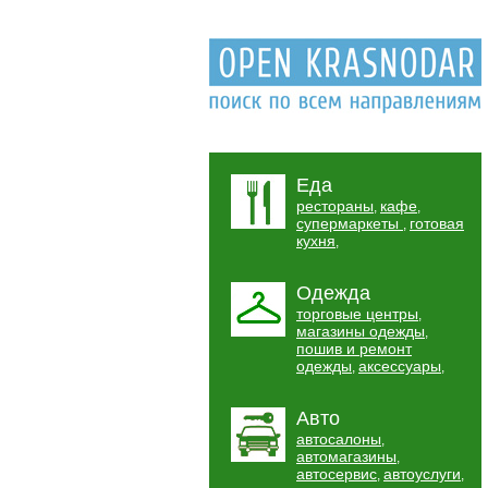
Еда
рестораны
кафе
,
,
супермаркеты
готовая
,
кухня
,
Одежда
торговые центры
,
магазины одежды
,
пошив и ремонт
одежды
аксессуары
,
,
Авто
автосалоны
,
автомагазины
,
автосервис
автоуслуги
,
,