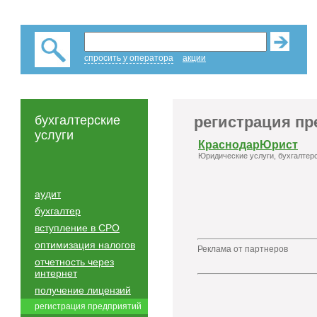
спросить у оператора
акции
бухгалтерские
регистрация п
услуги
КраснодарЮрист
Юридические услуги, бухгалтерс
аудит
бухгалтер
вступление в СРО
оптимизация налогов
Реклама от партнеров
отчетность через
интернет
получение лицензий
регистрация предприятий