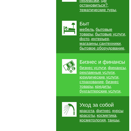
перевозки
где
,
остановиться?
,
тематические туры
,
Быт
мебель
бытовые
,
товары
бытовые услуги
,
,
фото
интерьер
,
,
магазины сантехники
,
бытовое оборудование
,
Бизнес и финансы
бизнес услуги
финансы
,
,
рекламные услуги
,
юридические услуги
,
страхование
бизнес
,
товары
кредиты
,
,
бухгалтерские услуги
,
Уход за собой
красота
фитнес
курсы
,
,
красоты
косметика
,
,
косметология
танцы
,
,