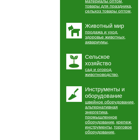
материалы оптом
,
товары для праздника
,
сельхоз товары оптом
,
Животный мир
продажа и уход
,
здоровье животных
,
аквариумы
,
Сельское
хозяйство
сад и огород
,
животноводство
,
Инструменты и
оборудование
швейное оборудование
,
альтернативная
энергетика
,
промышленное
оборудование
крепеж
,
,
инструменты
торговое
,
оборудование
,