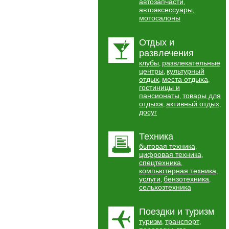
автозапчасти
,
автоаксессуары
,
мотосалоны
Отдых и
развлечения
клубы
развлекательные
,
центры
культурный
,
отдых
места отдыха
,
,
гостиницы и
пансионаты
товары для
,
отдыха
активный отдых
,
,
досуг
Техника
бытовая техника
,
цифровая техника
,
спецтехника
,
компьютерная техника
,
услуги
бензотехника
,
,
сельхозтехника
Поездки и туризм
туризм
транспорт
,
,