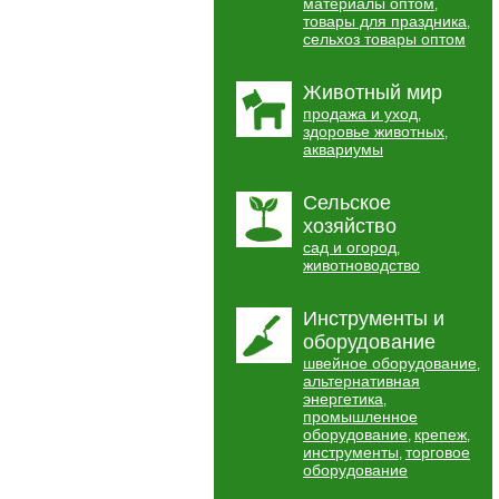
материалы оптом
,
товары для праздника
,
сельхоз товары оптом
Животный мир
продажа и уход
,
здоровье животных
,
аквариумы
Сельское
хозяйство
сад и огород
,
животноводство
Инструменты и
оборудование
швейное оборудование
,
альтернативная
энергетика
,
промышленное
оборудование
крепеж
,
,
инструменты
торговое
,
оборудование