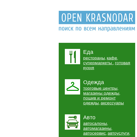
Еда
рестораны
кафе
,
,
супермаркеты
готовая
,
кухня
Одежда
торговые центры
,
магазины одежды
,
пошив и ремонт
одежды
аксессуары
,
Авто
автосалоны
,
автомагазины
,
автосервис
автоуслуги
,
,