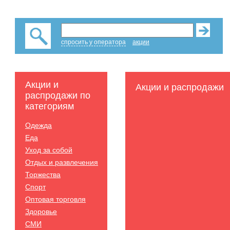
спросить у оператора
акции
Акции и
Акции и распродажи
распродажи по
категориям
Одежда
Еда
Уход за собой
Отдых и развлечения
Торжества
Спорт
Оптовая торговля
Здоровье
СМИ