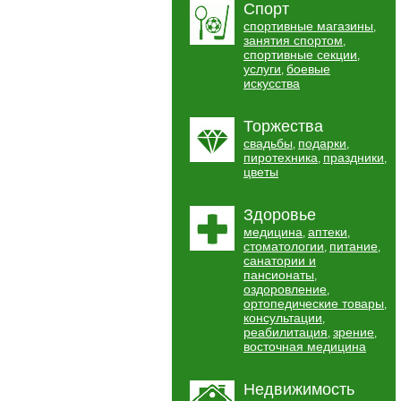
Спорт
спортивные магазины
,
занятия спортом
,
спортивные секции
,
услуги
боевые
,
искусства
Торжества
свадьбы
подарки
,
,
пиротехника
праздники
,
,
цветы
Здоровье
медицина
аптеки
,
,
стоматологии
питание
,
,
санатории и
пансионаты
,
оздоровление
,
ортопедические товары
,
консультации
,
реабилитация
зрение
,
,
восточная медицина
Недвижимость