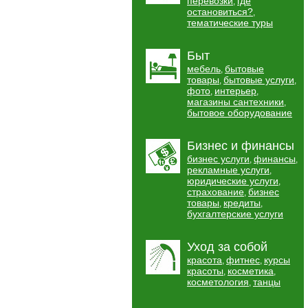
перевозки
где
,
остановиться?
,
тематические туры
Быт
мебель
бытовые
,
товары
бытовые услуги
,
,
фото
интерьер
,
,
магазины сантехники
,
бытовое оборудование
Бизнес и финансы
бизнес услуги
финансы
,
,
рекламные услуги
,
юридические услуги
,
страхование
бизнес
,
товары
кредиты
,
,
бухгалтерские услуги
Уход за собой
красота
фитнес
курсы
,
,
красоты
косметика
,
,
косметология
танцы
,