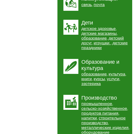
связь
почта
,
Дети
детское здоровье
,
детские магазины
,
образование
детский
,
досуг
игрушки
детские
,
,
праздники
Образование и
культура
образование
культура
,
,
книги
курсы
услуги
,
,
,
эзотерика
Производство
промышленное
,
сельско-хозяйственное
,
продуктов питания
,
напитки
строительное
,
производство
,
металлические изделия
,
оборудование