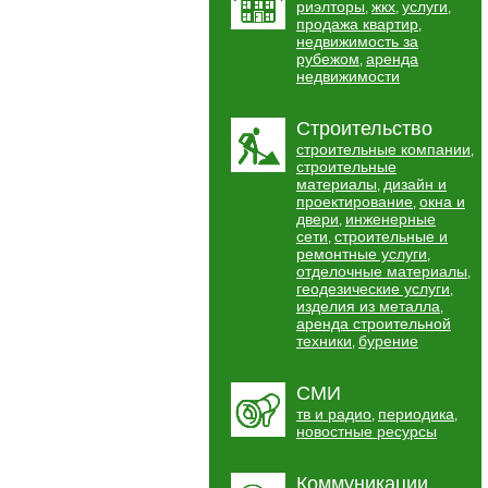
риэлторы
жкх
услуги
,
,
,
продажа квартир
,
недвижимость за
рубежом
аренда
,
недвижимости
Строительство
строительные компании
,
строительные
материалы
дизайн и
,
проектирование
окна и
,
двери
инженерные
,
сети
строительные и
,
ремонтные услуги
,
отделочные материалы
,
геодезические услуги
,
изделия из металла
,
аренда строительной
техники
бурение
,
СМИ
тв и радио
периодика
,
,
новостные ресурсы
Коммуникации