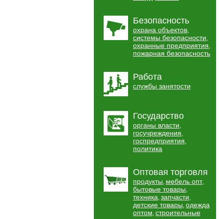
Безопасность
охрана объектов
,
системы безопасности
,
охранные предприятия
,
пожарная безопасность
Работа
службы занятости
Государство
органы власти
,
госучреждения
,
госпредприятия
,
политика
Оптовая торговля
продукты
мебель опт
,
,
бытовые товары
,
техника
запчасти
,
,
детские товары
одежда
,
оптом
строительные
,