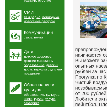
,
техники
бурение
СМИ
,
,
тв и радио
периодика
новостные ресурсы
Коммуникации
,
связь
почта
препровожден
Дети
начинаются се
,
детское здоровье
Вы можете зак
,
детские магазины
,
образование
детский
опытных наезд
,
,
досуг
игрушки
детские
рублей за час
праздники
Прогулка по К
Чистый воздух
Образование и
незабываемые 
культура
от 200 рублей 
,
,
образование
культура
Любители акти
,
,
,
книги
курсы
услуги
эзотерика
пейнтбол. Пл