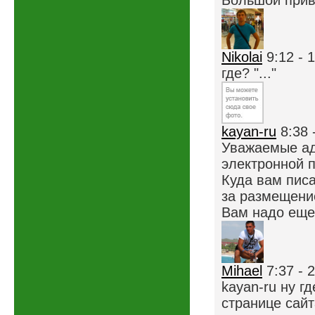
Большой приве
Nikolai
9:12 - 
где? "..."
kayan-ru
8:38 
Уважаемые ад
электронной п
Куда вам пис
за размещение
Вам надо еще 
Mihael
7:37 - 
kayan-ru ну г
странице сайт