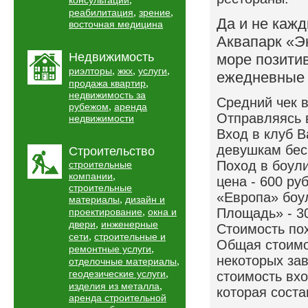
консультации
,
,
реабилитация
зрение
Да и не каж
восточная медицина
Аквапарк «Э
Недвижимость
море позитив
,
,
,
риэлторы
жкх
услуги
ежедневные 
,
продажа квартир
недвижимость за
Средний чек в
,
рубежом
аренда
Отправляясь в
недвижимости
Вход в клуб В
девушкам бес
Строительство
Поход в боули
строительные
,
компании
цена - 600 ру
строительные
«Европа» боул
,
материалы
дизайн и
,
Площадь» - 30
проектирование
окна и
,
двери
инженерные
Стоимость пох
,
сети
строительные и
Общая стоимос
,
ремонтные услуги
некоторых за
,
отделочные материалы
,
геодезические услуги
стоимость вхо
,
изделия из металла
которая соста
аренда строительной