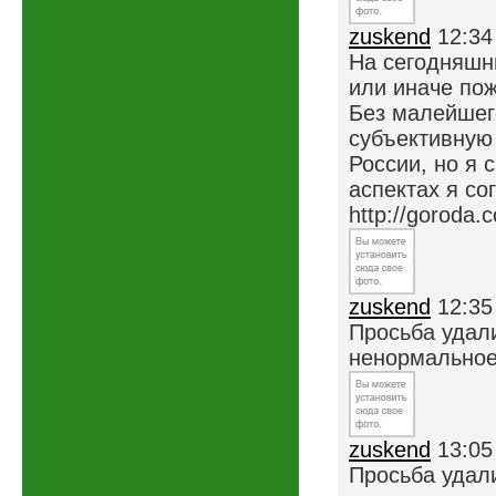
zuskend
12:34
На сегодняшни
или иначе пож
Без малейшег
субъективную 
России, но я 
аспектах я со
http://goroda.
zuskend
12:35
Просьба удал
ненормально
zuskend
13:05
Просьба удал