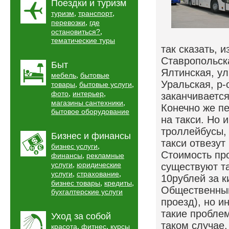
Поездки и туризм
,
,
туризм
транспорт
,
перевозки
где
,
остановиться?
тематические туры
так сказать, 
Ставропольска
Быт
Ялтинская, ул
,
мебель
бытовые
Уральская, р-
,
,
товары
бытовые услуги
,
,
фото
интерьер
заканчиваетс
,
магазины сантехники
Конечно же п
бытовое оборудование
на такси. Но 
троллейбусы, 
Бизнес и финансы
такси отвезут
,
бизнес услуги
Стоимость про
,
финансы
рекламные
,
услуги
юридические
существуют та
,
,
услуги
страхование
10рублей за к
,
,
бизнес товары
кредиты
Общественный
бухгалтерские услуги
проезд), но и
такие проблем
Уход за собой
таком случае,
,
,
красота
фитнес
курсы