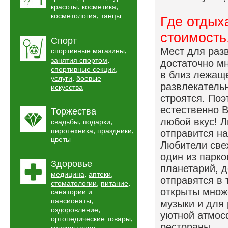
,
,
красоты
косметика
,
косметология
танцы
Где отдых
стоимость
Спорт
Мест для раз
,
спортивные магазины
,
занятия спортом
достаточно мн
,
спортивные секции
в близ лежаще
,
услуги
боевые
развлекательн
искусства
строятся. По
естественно 
Торжества
любой вкус! 
,
,
свадьбы
подарки
,
,
пиротехника
праздники
отправится на
цветы
Любители свеж
один из парко
Здоровье
планетарий, д
,
,
медицина
аптеки
отправятся в 
,
,
стоматологии
питание
открыты множ
санатории и
,
пансионаты
музыки и для 
,
оздоровление
уютной атмос
,
ортопедические товары
рестораны.
,