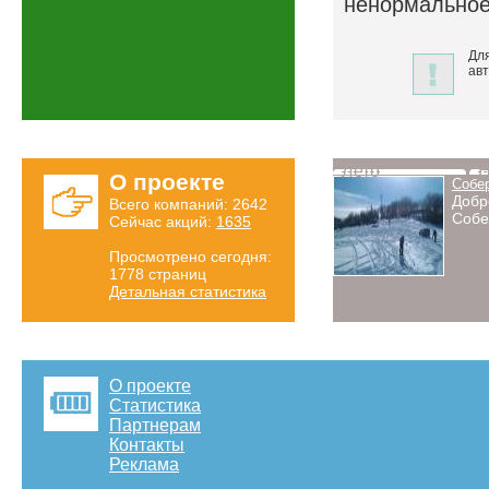
ненормально
Для
авт
Лето
Н
О проекте
Собе
Добр
Всего компаний: 2642
Собе
Сейчас акций:
1635
Просмотрено сегодня:
1778 страниц
Детальная статистика
О проекте
Статистика
Партнерам
Контакты
Реклама