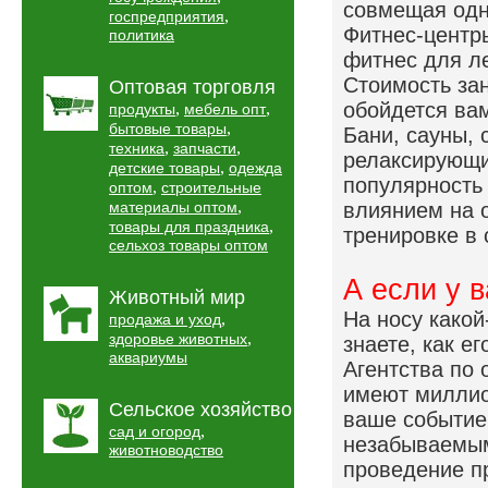
совмещая одн
,
госпредприятия
Фитнес-центр
политика
фитнес для ле
Стоимость за
Оптовая торговля
обойдется вам
,
,
продукты
мебель опт
,
бытовые товары
Бани, сауны,
,
,
техника
запчасти
релаксирующи
,
детские товары
одежда
популярность
,
оптом
строительные
,
материалы оптом
влиянием на 
,
товары для праздника
тренировке в 
сельхоз товары оптом
А если у 
Животный мир
На носу какой
,
продажа и уход
,
здоровье животных
знаете, как е
аквариумы
Агентства по 
имеют миллио
Сельское хозяйство
ваше событие
,
сад и огород
незабываемым
животноводство
проведение п