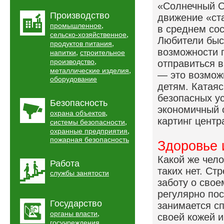
«Солнечный О
Производство
движение «ст
,
промышленное
в среднем сос
,
сельско-хозяйственное
Любители быс
,
продуктов питания
возможности 
,
напитки
строительное
,
производство
отправиться в
,
металлические изделия
— это возмож
оборудование
детям. Катая
безопасных ус
Безопасность
экономичный о
,
охрана объектов
картинг центр
,
системы безопасности
,
охранные предприятия
пожарная безопасность
Здоровье 
Какой же чел
Работа
таких нет. Ст
службы занятости
заботу о сво
регулярно пос
Государство
занимается сп
,
органы власти
своей кожей и
,
госучреждения