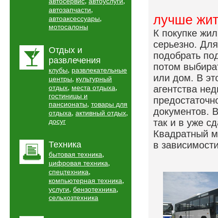
,
,
автосервис
автоуслуги
,
автозапчасти
лучше жи
,
автоаксессуары
мотосалоны
К покупке жил
серьезно. Дл
Отдых и
подобрать по
развлечения
потом выбира
,
клубы
развлекательные
или дом. В эт
,
центры
культурный
,
,
отдых
места отдыха
агентства нед
гостиницы и
предостаточн
,
пансионаты
товары для
документов. 
,
,
отдыха
активный отдых
досуг
так и в уже с
Квадратный ме
Техника
в зависимости
,
бытовая техника
,
цифровая техника
,
спецтехника
,
компьютерная техника
,
,
услуги
бензотехника
сельхозтехника