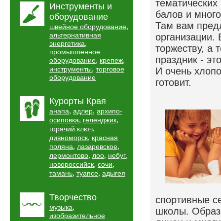
тематических
Инструменты и
балов и много
оборудование
Там вам предл
,
швейное оборудование
альтернативная
организации. 
,
энергетика
торжеству, а 
промышленное
праздник - это
,
,
оборудование
крепеж
,
инструменты
торговое
И очень хлопо
оборудование
готовит.
Курорты Края
,
,
анапа
адлер
архипо-
,
,
осиповка
геленджик
,
горячий ключ
,
дивноморск
красная
,
,
поляна
лазаревское
,
,
,
лермонтово
лоо
небуг
,
,
новороссийск
сочи
,
,
тамань
туапсе
адыгея
Творчество
спортивные с
,
музыка
школы. Образ
изобразительное