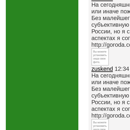
На сегодняшни
или иначе пож
Без малейшег
субъективную 
России, но я 
аспектах я со
http://goroda.
zuskend
12:34
На сегодняшни
или иначе пож
Без малейшег
субъективную 
России, но я 
аспектах я со
http://goroda.