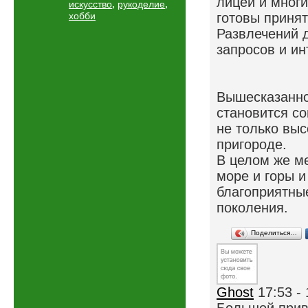
лицеи и мног
,
,
искусство
рукоделие
хобби
готовы принят
Развлечений д
запросов и ин
Вышесказанное
становится с
не только выс
пригороде.
В целом же м
море и горы 
благоприятны
поколения.
Поделиться…
Ghost
17:53 -