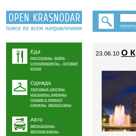
спросить
О 
Еда
23.06.10
,
,
рестораны
кафе
,
супермаркеты
готовая
кухня
Одежда
,
торговые центры
,
магазины одежды
пошив и ремонт
,
одежды
аксессуары
Авто
,
автосалоны
,
автомагазины