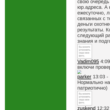
свою очередь
юр.адреса. А 
ежесуточно, 
связанных с 
деньги охотне
результаты. 
следующий раз
знания и подг
Vadim095
4:09
включи прове
parker
13:03 -
Нормально на
патриотично)
zuskend
12:32