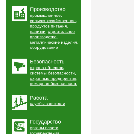
Производство
,
промышленное
,
сельско-хозяйственное
,
продуктов питания
,
напитки
строительное
,
производство
,
металлические изделия
оборудование
Безопасность
,
охрана объектов
,
системы безопасности
,
охранные предприятия
пожарная безопасность
Работа
службы занятости
Государство
,
органы власти
,
госучреждения