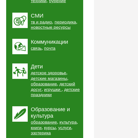
,
техники
бурение
СМИ
,
,
тв и радио
периодика
новостные ресурсы
Коммуникации
,
связь
почта
Дети
,
детское здоровье
,
детские магазины
,
образование
детский
,
,
досуг
игрушки
детские
праздники
Образование и
культура
,
,
образование
культура
,
,
,
книги
курсы
услуги
эзотерика