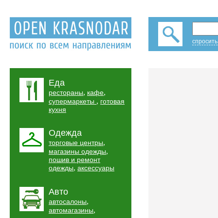
спросить
Еда
,
,
рестораны
кафе
,
супермаркеты
готовая
кухня
Одежда
,
торговые центры
,
магазины одежды
пошив и ремонт
,
одежды
аксессуары
Авто
,
автосалоны
,
автомагазины