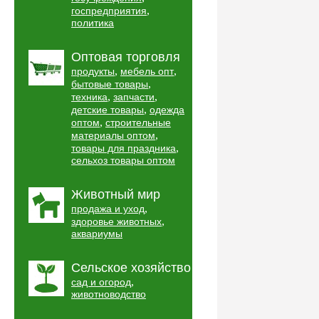
,
госпредприятия
политика
Оптовая торговля
,
,
продукты
мебель опт
,
бытовые товары
,
,
техника
запчасти
,
детские товары
одежда
,
оптом
строительные
,
материалы оптом
,
товары для праздника
сельхоз товары оптом
Животный мир
,
продажа и уход
,
здоровье животных
аквариумы
Сельское хозяйство
,
сад и огород
животноводство