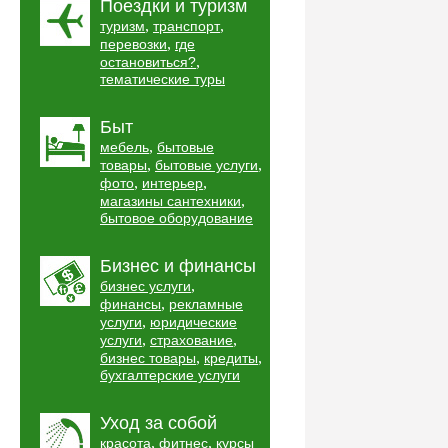
Поездки и туризм
,
,
туризм
транспорт
,
перевозки
где
,
остановиться?
тематические туры
Быт
,
мебель
бытовые
,
,
товары
бытовые услуги
,
,
фото
интерьер
,
магазины сантехники
бытовое оборудование
Бизнес и финансы
,
бизнес услуги
,
финансы
рекламные
,
услуги
юридические
,
,
услуги
страхование
,
,
бизнес товары
кредиты
бухгалтерские услуги
Уход за собой
,
,
красота
фитнес
курсы