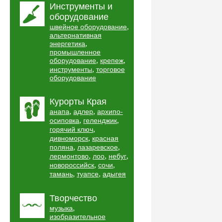
Инструменты и
оборудование
,
швейное оборудование
альтернативная
,
энергетика
промышленное
,
,
оборудование
крепеж
,
инструменты
торговое
оборудование
Курорты Края
,
,
анапа
адлер
архипо-
,
,
осиповка
геленджик
,
горячий ключ
,
дивноморск
красная
,
,
поляна
лазаревское
,
,
,
лермонтово
лоо
небуг
,
,
новороссийск
сочи
,
,
тамань
туапсе
адыгея
Творчество
,
музыка
изобразительное