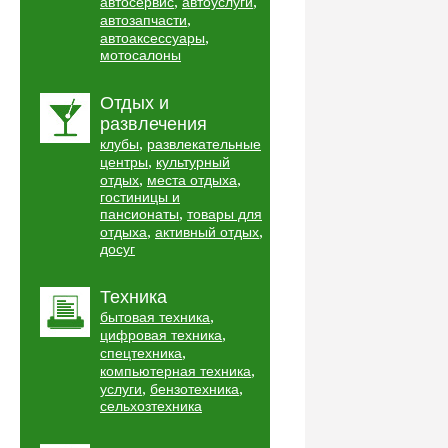
,
,
автосервис
автоуслуги
,
автозапчасти
,
автоаксессуары
мотосалоны
Отдых и
развлечения
,
клубы
развлекательные
,
центры
культурный
,
,
отдых
места отдыха
гостиницы и
,
пансионаты
товары для
,
,
отдыха
активный отдых
досуг
Техника
,
бытовая техника
,
цифровая техника
,
спецтехника
,
компьютерная техника
,
,
услуги
бензотехника
сельхозтехника