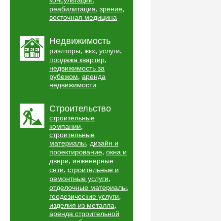
консультации
,
,
реабилитация
зрение
восточная медицина
Недвижимость
,
,
,
риэлторы
жкх
услуги
,
продажа квартир
недвижимость за
,
рубежом
аренда
недвижимости
Строительство
строительные
,
компании
строительные
,
материалы
дизайн и
,
проектирование
окна и
,
двери
инженерные
,
сети
строительные и
,
ремонтные услуги
,
отделочные материалы
,
геодезические услуги
,
изделия из металла
аренда строительной