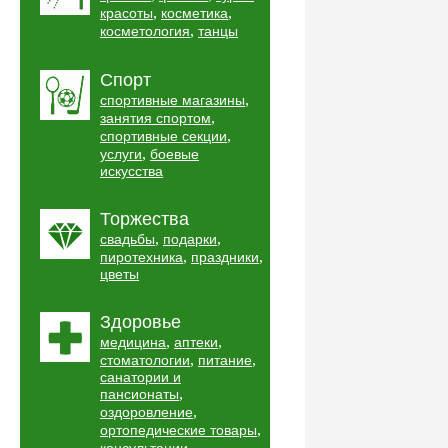
,
,
красоты
косметика
,
косметология
танцы
Спорт
,
спортивные магазины
,
занятия спортом
,
спортивные секции
,
услуги
боевые
искусства
Торжества
,
,
свадьбы
подарки
,
,
пиротехника
праздники
цветы
Здоровье
,
,
медицина
аптеки
,
,
стоматологии
питание
санатории и
,
пансионаты
,
оздоровление
,
ортопедические товары
,