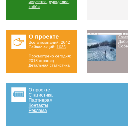
,
,
искусство
рукоделие
хобби
Лето
Н
О проекте
Собе
Добр
Всего компаний: 2642
Собе
Сейчас акций:
1635
Просмотрено сегодня:
2018 страниц
Детальная статистика
О проекте
Статистика
Партнерам
Контакты
Реклама