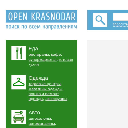
спросить
Еда
,
,
рестораны
кафе
,
супермаркеты
готовая
кухня
Одежда
,
торговые центры
,
магазины одежды
пошив и ремонт
,
одежды
аксессуары
Авто
,
автосалоны
,
автомагазины