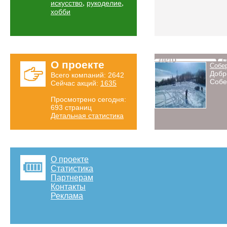
,
,
искусство
рукоделие
хобби
Лето
Н
О проекте
Собе
Добр
Всего компаний: 2642
Собе
Сейчас акций:
1635
Просмотрено сегодня:
693 страниц
Детальная статистика
О проекте
Статистика
Партнерам
Контакты
Реклама