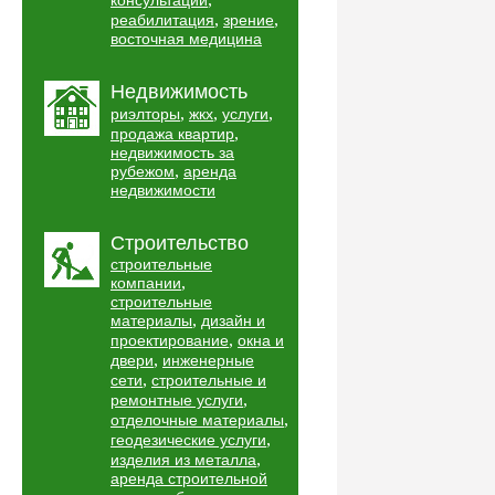
консультации
,
,
реабилитация
зрение
восточная медицина
Недвижимость
,
,
,
риэлторы
жкх
услуги
,
продажа квартир
недвижимость за
,
рубежом
аренда
недвижимости
Строительство
строительные
,
компании
строительные
,
материалы
дизайн и
,
проектирование
окна и
,
двери
инженерные
,
сети
строительные и
,
ремонтные услуги
,
отделочные материалы
,
геодезические услуги
,
изделия из металла
аренда строительной