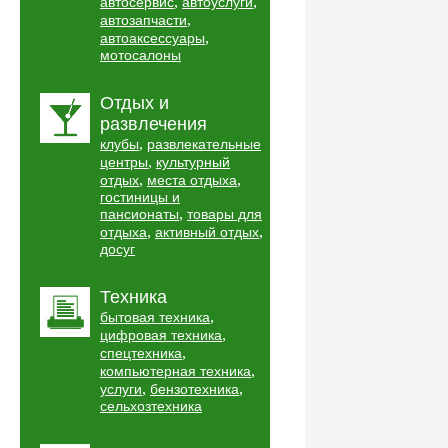
,
,
автосервис
автоуслуги
,
автозапчасти
,
автоаксессуары
мотосалоны
Отдых и
развлечения
,
клубы
развлекательные
,
центры
культурный
,
,
отдых
места отдыха
гостиницы и
,
пансионаты
товары для
,
,
отдыха
активный отдых
досуг
Техника
,
бытовая техника
,
цифровая техника
,
спецтехника
,
компьютерная техника
,
,
услуги
бензотехника
сельхозтехника