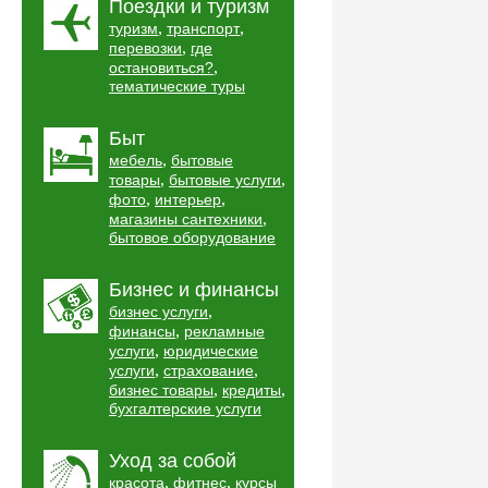
Поездки и туризм
,
,
туризм
транспорт
,
перевозки
где
,
остановиться?
тематические туры
Быт
,
мебель
бытовые
,
,
товары
бытовые услуги
,
,
фото
интерьер
,
магазины сантехники
бытовое оборудование
Бизнес и финансы
,
бизнес услуги
,
финансы
рекламные
,
услуги
юридические
,
,
услуги
страхование
,
,
бизнес товары
кредиты
бухгалтерские услуги
Уход за собой
,
,
красота
фитнес
курсы