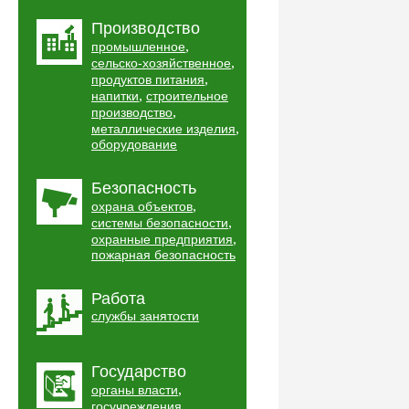
Производство
,
промышленное
,
сельско-хозяйственное
,
продуктов питания
,
напитки
строительное
,
производство
,
металлические изделия
оборудование
Безопасность
,
охрана объектов
,
системы безопасности
,
охранные предприятия
пожарная безопасность
Работа
службы занятости
Государство
,
органы власти
,
госучреждения