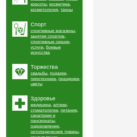
,
,
красоты
косметика
,
косметология
танцы
Спорт
,
спортивные магазины
,
занятия спортом
,
спортивные секции
,
услуги
боевые
искусства
Торжества
,
,
свадьбы
подарки
,
,
пиротехника
праздники
цветы
Здоровье
,
,
медицина
аптеки
,
,
стоматологии
питание
санатории и
,
пансионаты
,
оздоровление
,
ортопедические товары
,