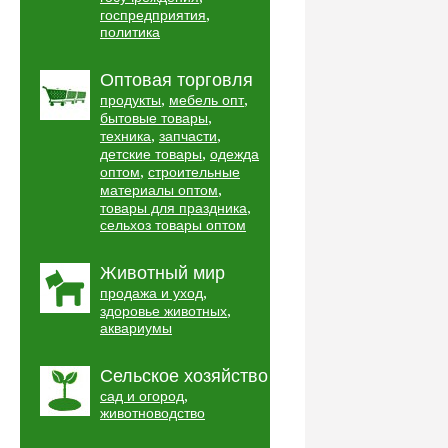
,
госпредприятия
политика
Оптовая торговля
,
,
продукты
мебель опт
,
бытовые товары
,
,
техника
запчасти
,
детские товары
одежда
,
оптом
строительные
,
материалы оптом
,
товары для праздника
сельхоз товары оптом
Животный мир
,
продажа и уход
,
здоровье животных
аквариумы
Сельское хозяйство
,
сад и огород
животноводство