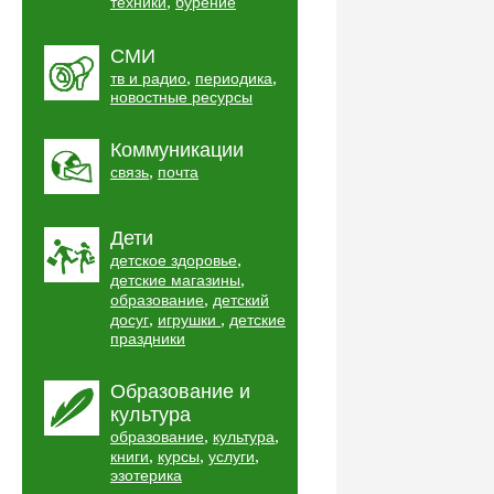
,
техники
бурение
СМИ
,
,
тв и радио
периодика
новостные ресурсы
Коммуникации
,
связь
почта
Дети
,
детское здоровье
,
детские магазины
,
образование
детский
,
,
досуг
игрушки
детские
праздники
Образование и
культура
,
,
образование
культура
,
,
,
книги
курсы
услуги
эзотерика