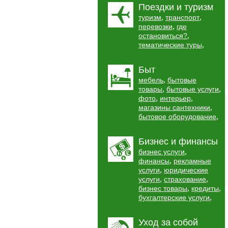
Поездки и туризм
,
,
туризм
транспорт
,
перевозки
где
,
остановиться?
,
тематические туры
Быт
,
мебель
бытовые
,
,
товары
бытовые услуги
,
,
фото
интерьер
,
магазины сантехники
,
бытовое оборудование
Бизнес и финансы
,
бизнес услуги
,
финансы
рекламные
,
услуги
юридические
,
,
услуги
страхование
,
,
бизнес товары
кредиты
,
бухгалтерские услуги
Уход за собой