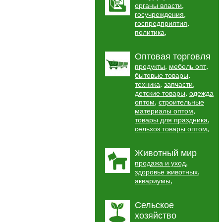
,
органы власти
,
госучреждения
,
госпредприятия
,
политика
Оптовая торговля
,
,
продукты
мебель опт
,
бытовые товары
,
,
техника
запчасти
,
детские товары
одежда
,
оптом
строительные
,
материалы оптом
,
товары для праздника
,
сельхоз товары оптом
Животный мир
,
продажа и уход
,
здоровье животных
,
аквариумы
Сельское
хозяйство