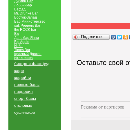
Дублин Бар
Лобби-бар
Багдад
Mr. Drunke Bar
Восток-Запад
Бар Министерство
sgt. Peppers Bar
the ROCK bar
Еж
Поделиться…
Данс бар Яппи
Big Apple
Изба
Times Bar
Красный Дракон
Итальяшка
Оставьте свой о
бистро и фастфуд
кафе
кофейни
пивные бары
пиццерия
спорт бары
столовые
Реклама от партнеров
суши-кафе