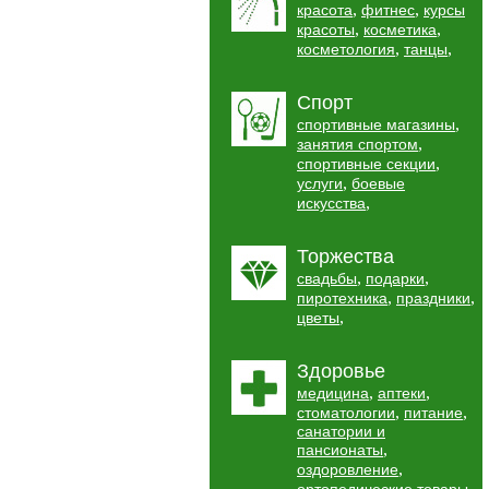
,
,
красота
фитнес
курсы
,
,
красоты
косметика
,
,
косметология
танцы
Спорт
,
спортивные магазины
,
занятия спортом
,
спортивные секции
,
услуги
боевые
,
искусства
Торжества
,
,
свадьбы
подарки
,
,
пиротехника
праздники
,
цветы
Здоровье
,
,
медицина
аптеки
,
,
стоматологии
питание
санатории и
,
пансионаты
,
оздоровление
,