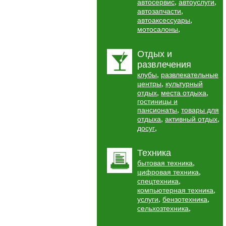
,
,
автосервис
автоуслуги
,
автозапчасти
,
автоаксессуары
,
мотосалоны
Отдых и
развлечения
,
клубы
развлекательные
,
центры
культурный
,
,
отдых
места отдыха
гостиницы и
,
пансионаты
товары для
,
,
отдыха
активный отдых
,
досуг
Техника
,
бытовая техника
,
цифровая техника
,
спецтехника
,
компьютерная техника
,
,
услуги
бензотехника
,
сельхозтехника