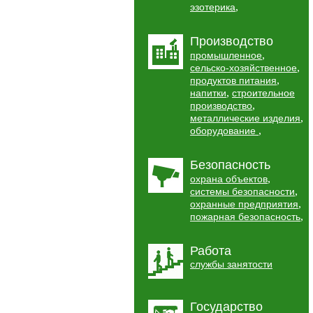
,
эзотерика
Производство
,
промышленное
,
сельско-хозяйственное
,
продуктов питания
,
напитки
строительное
,
производство
,
металлические изделия
,
оборудование
Безопасность
,
охрана объектов
,
системы безопасности
,
охранные предприятия
,
пожарная безопасность
Работа
службы занятости
Государство