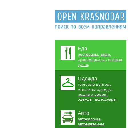
Еда
,
,
рестораны
кафе
,
супермаркеты
готовая
,
кухня
Одежда
,
торговые центры
,
магазины одежды
пошив и ремонт
,
,
одежды
аксессуары
Авто
,
автосалоны
,
автомагазины