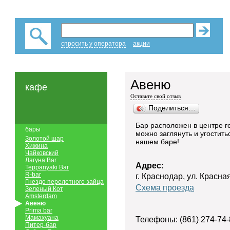
спросить у оператора
акции
Авеню
кафе
Оставьте свой отзыв
Поделиться…
Бар расположен в центре го
бары
можно заглянуть и угостить
Золотой шар
нашем баре!
Хижина
Чайковский
Лагуна Bar
Адрес:
Teppanyaki Bar
R-bar
г. Краснодар, ул. Красна
Гнездо перелетного зайца
Схема проезда
Зеленый Кот
Amsterdam
Авеню
Prima bar
Мамахуана
Телефоны: (861) 274-74-
Питер-бар