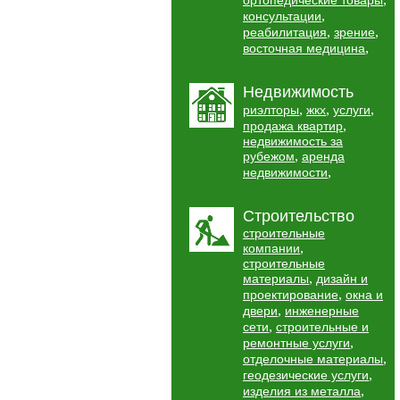
ортопедические товары
,
консультации
,
,
реабилитация
зрение
,
восточная медицина
Недвижимость
,
,
,
риэлторы
жкх
услуги
,
продажа квартир
недвижимость за
,
рубежом
аренда
,
недвижимости
Строительство
строительные
,
компании
строительные
,
материалы
дизайн и
,
проектирование
окна и
,
двери
инженерные
,
сети
строительные и
,
ремонтные услуги
,
отделочные материалы
,
геодезические услуги
,
изделия из металла