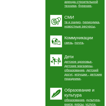
аренда строительной
,
,
техники
бурение
СМИ
,
,
тв и радио
периодика
,
новостные ресурсы
Коммуникации
,
,
связь
почта
Дети
,
детское здоровье
,
детские магазины
,
образование
детский
,
,
досуг
игрушки
детские
,
праздники
Образование и
культура
,
,
образование
культура
,
,
,
книги
курсы
услуги