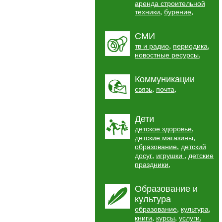
аренда строительной
,
,
техники
бурение
СМИ
,
,
тв и радио
периодика
,
новостные ресурсы
Коммуникации
,
,
связь
почта
Дети
,
детское здоровье
,
детские магазины
,
образование
детский
,
,
досуг
игрушки
детские
,
праздники
Образование и
культура
,
,
образование
культура
,
,
,
книги
курсы
услуги