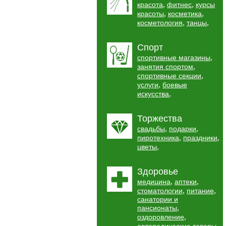
,
,
красота
фитнес
курсы
,
,
красоты
косметика
,
,
косметология
танцы
Спорт
,
спортивные магазины
,
занятия спортом
,
спортивные секции
,
услуги
боевые
,
искусства
Торжества
,
,
свадьбы
подарки
,
,
пиротехника
праздники
,
цветы
Здоровье
,
,
медицина
аптеки
,
,
стоматологии
питание
санатории и
,
пансионаты
,
оздоровление
,