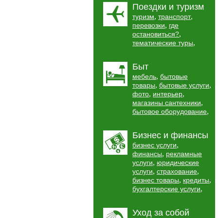
Поездки и туризм
,
,
туризм
транспорт
,
перевозки
где
,
остановиться?
,
тематические туры
Быт
,
мебель
бытовые
,
,
товары
бытовые услуги
,
,
фото
интерьер
,
магазины сантехники
,
бытовое оборудование
Бизнес и финансы
,
бизнес услуги
,
финансы
рекламные
,
услуги
юридические
,
,
услуги
страхование
,
,
бизнес товары
кредиты
,
бухгалтерские услуги
Уход за собой