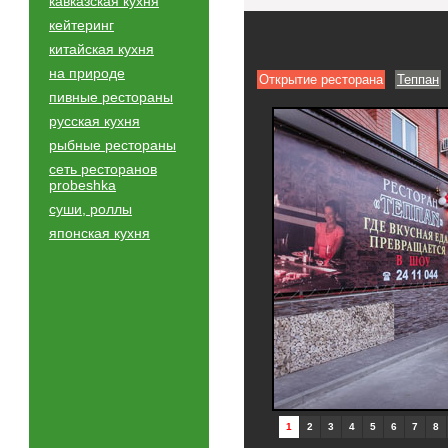
кавказская кухня
кейтеринг
китайская кухня
на природе
Открытие ресторана
Теппан
пивные рестораны
русская кухня
рыбные рестораны
сеть ресторанов
probeshka
суши, роллы
японская кухня
1
2
3
4
5
6
7
8