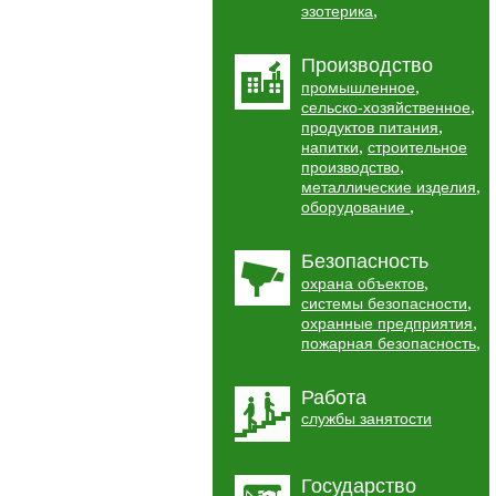
,
эзотерика
Производство
,
промышленное
,
сельско-хозяйственное
,
продуктов питания
,
напитки
строительное
,
производство
,
металлические изделия
,
оборудование
Безопасность
,
охрана объектов
,
системы безопасности
,
охранные предприятия
,
пожарная безопасность
Работа
службы занятости
Государство