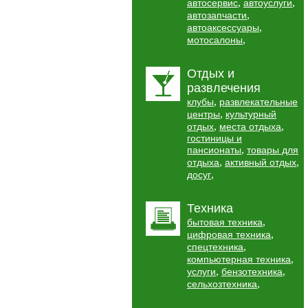
,
,
автосервис
автоуслуги
,
автозапчасти
,
автоаксессуары
,
мотосалоны
Отдых и
развлечения
,
клубы
развлекательные
,
центры
культурный
,
,
отдых
места отдыха
гостиницы и
,
пансионаты
товары для
,
,
отдыха
активный отдых
,
досуг
Техника
,
бытовая техника
,
цифровая техника
,
спецтехника
,
компьютерная техника
,
,
услуги
бензотехника
,
сельхозтехника