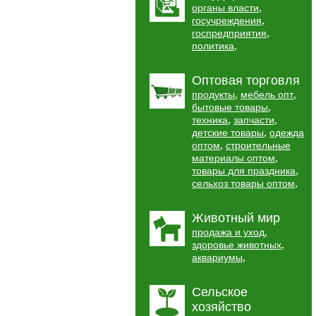
,
органы власти
,
госучреждения
,
госпредприятия
,
политика
Оптовая торговля
,
,
продукты
мебель опт
,
бытовые товары
,
,
техника
запчасти
,
детские товары
одежда
,
оптом
строительные
,
материалы оптом
,
товары для праздника
,
сельхоз товары оптом
Животный мир
,
продажа и уход
,
здоровье животных
,
аквариумы
Сельское
хозяйство