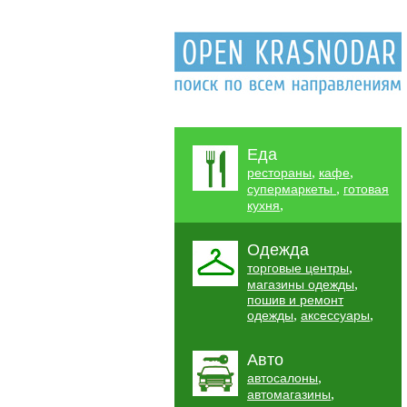
Еда
,
,
рестораны
кафе
,
супермаркеты
готовая
,
кухня
Одежда
,
торговые центры
,
магазины одежды
пошив и ремонт
,
,
одежды
аксессуары
Авто
,
автосалоны
,
автомагазины