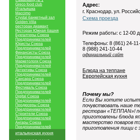
Самарканд № 1
Greco food club
Адрес:
Итальяшка
г. Краснодар, ул. Россий
Maccimo
Crystal банкетный зал
Схема проезда
Golden Villa
ресторан диамант
Ресторан Южная башня
Режим работы: с 12-00 д
Бухгалтеры Союза
Предпринимателей
Телефоны: 8 (861) 24-11
Юристы Союза
Предпринимателей
8 (988) 241-10-44
Финансисты Союза
официальный сайт
Предпринимателей
Маркетологи Союза
Предпринимателей
Детективы Союза
Блюда на теппане
Предпринимателей
Европейская кухня
Сансара Союза
Предпринимателей
Фестиваль Союза
Предпринимателей
Почему мы?
Digital Союза
Если Вы хотите испыт
Предпринимателей
Продюсеры Союза
почувствовать наше те
Предпринимателей
ресторан «ТЕППАN»! п
Строители Союза
приготовлены блюда яп
Предпринимателей
мастерство поваров тэ
Ангары Союза
Предпринимателей
приготовления пищи с 
итальянская кухня