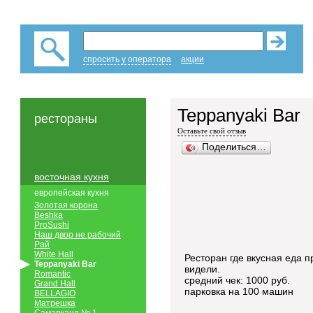
спросить у оператора
акции
Teppanyaki Bar
рестораны
Оставьте свой отзыв
Поделиться…
восточная кухня
европейская кухня
Золотая корона
Beshka
ProSushi
Наш двор не рабочий
Рай
White Hall
Ресторан где вкусная еда 
Teppanyaki Bar
видели.
Romantic
средний чек: 1000 руб.
Grand Hall
парковка на 100 машин
BELLAGIO
Матрешка