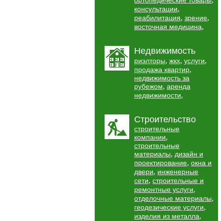
ортопедические товары
,
консультации
,
,
реабилитация
зрение
,
восточная медицина
Недвижимость
,
,
,
риэлторы
жкх
услуги
,
продажа квартир
недвижимость за
,
рубежом
аренда
,
недвижимости
Строительство
строительные
,
компании
строительные
,
материалы
дизайн и
,
проектирование
окна и
,
двери
инженерные
,
сети
строительные и
,
ремонтные услуги
,
отделочные материалы
,
геодезические услуги
,
изделия из металла