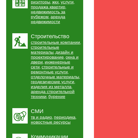
риэлторы
жкх
услуги
,
,
,
продажа квартир
,
недвижимость за
рубежом
аренда
,
недвижимости
Строительство
строительные компании
,
строительные
материалы
дизайн и
,
проектирование
окна и
,
двери
инженерные
,
сети
строительные и
,
ремонтные услуги
,
отделочные материалы
,
геодезические услуги
,
изделия из металла
,
аренда строительной
техники
бурение
,
СМИ
тв и радио
периодика
,
,
новостные ресурсы
Коммуникации