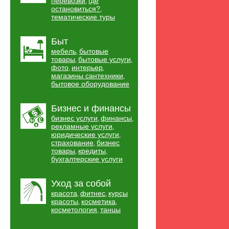
перевозки
где
,
остановиться?
,
тематические туры
Быт
мебель
бытовые
,
товары
бытовые услуги
,
,
фото
интерьер
,
,
магазины сантехники
,
бытовое оборудование
Бизнес и финансы
бизнес услуги
финансы
,
,
рекламные услуги
,
юридические услуги
,
страхование
бизнес
,
товары
кредиты
,
,
бухгалтерские услуги
Уход за собой
красота
фитнес
курсы
,
,
красоты
косметика
,
,
косметология
танцы
,