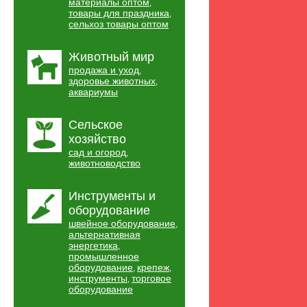
материалы оптом
,
товары для праздника
,
сельхоз товары оптом
Животный мир
продажа и уход
,
здоровье животных
,
аквариумы
Сельское
хозяйство
сад и огород
,
животноводство
Инструменты и
оборудование
швейное оборудование
,
альтернативная
энергетика
,
промышленное
оборудование
крепеж
,
,
инструменты
торговое
,
оборудование