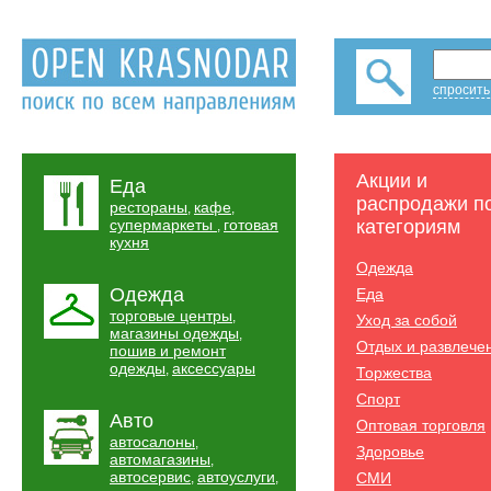
спросить
Акции и
Еда
распродажи п
рестораны
кафе
,
,
супермаркеты
готовая
категориям
,
кухня
Одежда
Одежда
Еда
торговые центры
,
Уход за собой
магазины одежды
,
Отдых и развлече
пошив и ремонт
одежды
аксессуары
,
Торжества
Спорт
Авто
Оптовая торговля
автосалоны
,
Здоровье
автомагазины
,
автосервис
автоуслуги
СМИ
,
,