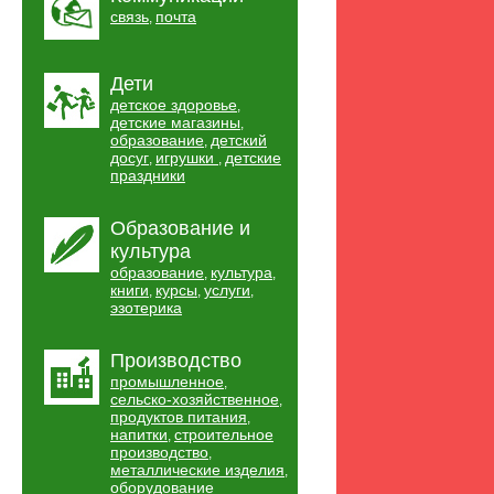
связь
почта
,
Дети
детское здоровье
,
детские магазины
,
образование
детский
,
досуг
игрушки
детские
,
,
праздники
Образование и
культура
образование
культура
,
,
книги
курсы
услуги
,
,
,
эзотерика
Производство
промышленное
,
сельско-хозяйственное
,
продуктов питания
,
напитки
строительное
,
производство
,
металлические изделия
,
оборудование