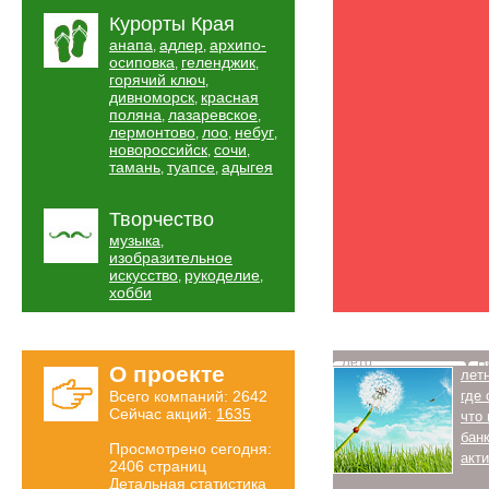
Курорты Края
анапа
адлер
архипо-
,
,
осиповка
геленджик
,
,
горячий ключ
,
дивноморск
красная
,
поляна
лазаревское
,
,
лермонтово
лоо
небуг
,
,
,
новороссийск
сочи
,
,
тамань
туапсе
адыгея
,
,
Творчество
музыка
,
изобразительное
искусство
рукоделие
,
,
хобби
Лето
Н
О проекте
лет
Всего компаний: 2642
где
Сейчас акций:
1635
что
бан
Просмотрено сегодня:
акт
2406 страниц
Детальная статистика