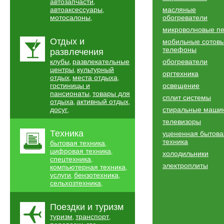
автозапчасти
,
автоаксессуары
масляные
,
мотосалоны
обогреватели
,
микроволновые п
Отдых и
мобильные сотов
телефоны
развлечения
клубы
развлекательные
обогреватели
,
центры
культурный
,
оргтехника
отдых
места отдыха
,
,
гостиницы и
освещение
пансионаты
товары для
,
сплит системы
отдыха
активный отдых
,
,
досуг
стиральные маши
,
телевизоры
Техника
уцененная бытова
техника
бытовая техника
,
цифровая техника
,
холодильники
спецтехника
,
электроплиты
компьютерная техника
,
услуги
бензотехника
,
,
сельхозтехника
,
Поездки и туризм
туризм
транспорт
,
,