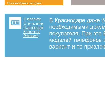
Просмотрено сегодня:
1365 страниц
Детальная статистика
О проекте
В Краснодаре даже б
Статистика
необходимыми докум
Партнерам
Контакты
покупателя. При это
Реклама
моделей телефонов и
вариант и по привле