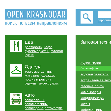
спросить
Еда
бытовая техни
рестораны
кафе
,
,
супермаркеты
готовая
,
кухня
,
аудио-видео
Одежда
бу телефоны
торговые центры
,
водонагреватели
магазины одежды
,
пошив и ремонт
встраиваемая тех
одежды
аксессуары
,
,
газовые плиты
компьютеры
Авто
кондиционеры
автосалоны
,
автомагазины
котлы
,
автосервис
автоуслуги
,
,
кофемашины