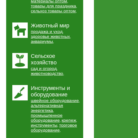
материалы оптом
,
товары для праздника
,
сельхоз товары оптом
,
Животный мир
продажа и уход
,
здоровье животных
,
аквариумы
,
Сельское
хозяйство
сад и огород
,
животноводство
,
Инструменты и
оборудование
швейное оборудование
,
альтернативная
энергетика
,
промышленное
оборудование
крепеж
,
,
инструменты
торговое
,
оборудование
,