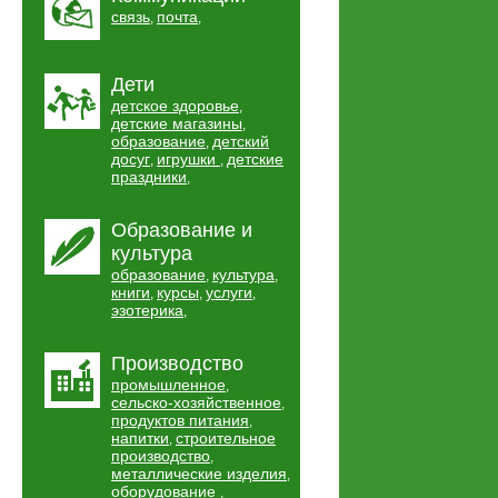
связь
почта
,
,
Дети
детское здоровье
,
детские магазины
,
образование
детский
,
досуг
игрушки
детские
,
,
праздники
,
Образование и
культура
образование
культура
,
,
книги
курсы
услуги
,
,
,
эзотерика
,
Производство
промышленное
,
сельско-хозяйственное
,
продуктов питания
,
напитки
строительное
,
производство
,
металлические изделия
,
оборудование
,