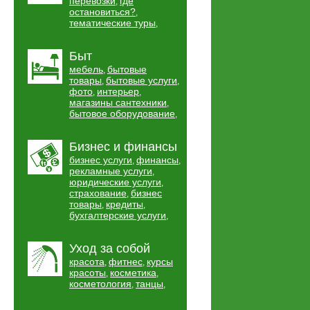
перевозки
где
,
остановиться?
,
тематические туры
,
Быт
мебель
бытовые
,
товары
бытовые услуги
,
,
фото
интерьер
,
,
магазины сантехники
,
бытовое оборудование
,
Бизнес и финансы
бизнес услуги
финансы
,
,
рекламные услуги
,
юридические услуги
,
страхование
бизнес
,
товары
кредиты
,
,
бухгалтерские услуги
,
Уход за собой
красота
фитнес
курсы
,
,
красоты
косметика
,
,
косметология
танцы
,
,