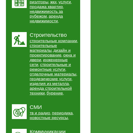
риэлторы
жкх
услуги
,
,
,
продажа квартир
,
недвижимость за
рубежом
аренда
,
недвижимости
,
Строительство
строительные компании
,
строительные
материалы
дизайн и
,
проектирование
окна и
,
двери
инженерные
,
сети
строительные и
,
ремонтные услуги
,
отделочные материалы
,
геодезические услуги
,
изделия из металла
,
аренда строительной
техники
бурение
,
,
СМИ
тв и радио
периодика
,
,
новостные ресурсы
,
Коммуникации