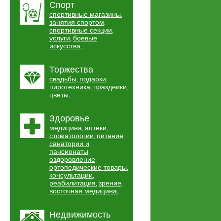
Спорт
спортивные магазины
,
занятия спортом
,
спортивные секции
,
услуги
боевые
,
искусства
,
Торжества
свадьбы
подарки
,
,
пиротехника
праздники
,
,
цветы
,
Здоровье
медицина
аптеки
,
,
стоматологии
питание
,
,
санатории и
пансионаты
,
оздоровление
,
ортопедические товары
,
консультации
,
реабилитация
зрение
,
,
восточная медицина
,
Недвижимость