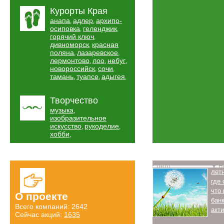
Курорты Края
анапа
адлер
архипо-
,
,
осиповка
геленджик
,
,
горячий ключ
,
дивноморск
красная
,
поляна
лазаревское
,
,
лермонтово
лоо
небуг
,
,
,
новороссийск
сочи
,
,
тамань
туапсе
адыгея
,
,
,
Творчество
музыка
,
изобразительное
искусство
рукоделие
,
,
хобби
,
Лето
Н
лет
где
что
О проекте
бан
Всего компаний: 2642
акт
Сейчас акций:
1635