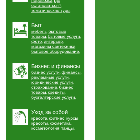
перевозки
где
,
остановиться?
,
тематические туры
,
Быт
мебель
бытовые
,
товары
бытовые услуги
,
,
фото
интерьер
,
,
магазины сантехники
,
бытовое оборудование
,
Бизнес и финансы
бизнес услуги
финансы
,
,
рекламные услуги
,
юридические услуги
,
страхование
бизнес
,
товары
кредиты
,
,
бухгалтерские услуги
,
Уход за собой
красота
фитнес
курсы
,
,
красоты
косметика
,
,
косметология
танцы
,
,