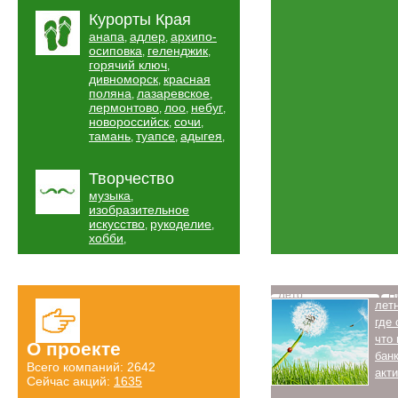
Курорты Края
анапа
адлер
архипо-
,
,
осиповка
геленджик
,
,
горячий ключ
,
дивноморск
красная
,
поляна
лазаревское
,
,
лермонтово
лоо
небуг
,
,
,
новороссийск
сочи
,
,
тамань
туапсе
адыгея
,
,
,
Творчество
музыка
,
изобразительное
искусство
рукоделие
,
,
хобби
,
Лето
Н
лет
где
что
О проекте
бан
Всего компаний: 2642
акт
Сейчас акций:
1635