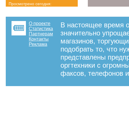
Просмотрено сегодня:
2219 страниц
Детальная статистика
О проекте
В настоящее время о
Статистика
значительно упрощае
Партнерам
Контакты
магазинов, торгующи
Реклама
подобрать то, что ну
представлены предпр
оргтехники с огромн
факсов, телефонов и