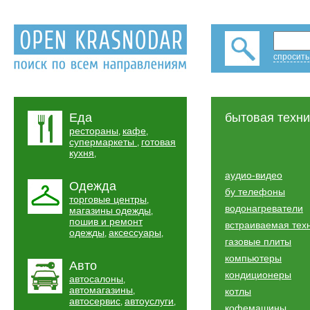
спросить
Еда
бытовая техни
рестораны
кафе
,
,
супермаркеты
готовая
,
кухня
,
аудио-видео
Одежда
бу телефоны
торговые центры
,
водонагреватели
магазины одежды
,
пошив и ремонт
встраиваемая тех
одежды
аксессуары
,
,
газовые плиты
компьютеры
Авто
кондиционеры
автосалоны
,
автомагазины
,
котлы
автосервис
автоуслуги
,
,
кофемашины