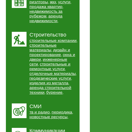
риэлторы
жкх
услуги
,
,
,
продажа квартир
,
недвижимость за
рубежом
аренда
,
недвижимости
,
Строительство
строительные компании
,
строительные
материалы
дизайн и
,
проектирование
окна и
,
двери
инженерные
,
сети
строительные и
,
ремонтные услуги
,
отделочные материалы
,
геодезические услуги
,
изделия из металла
,
аренда строительной
техники
бурение
,
,
СМИ
тв и радио
периодика
,
,
новостные ресурсы
,
Коммуникации