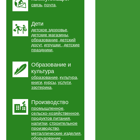
связь
почта
,
,
Дети
детское здоровье
,
детские магазины
,
образование
детский
,
досуг
игрушки
детские
,
,
праздники
,
Образование и
культура
образование
культура
,
,
книги
курсы
услуги
,
,
,
эзотерика
,
Производство
промышленное
,
сельско-хозяйственное
,
продуктов питания
,
напитки
строительное
,
производство
,
металлические изделия
,
оборудование
,