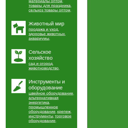
материалы оптом
,
товары для праздника
,
сельхоз товары оптом
,
Животный мир
продажа и уход
,
здоровье животных
,
аквариумы
,
Сельское
хозяйство
сад и огород
,
животноводство
,
Инструменты и
оборудование
швейное оборудование
,
альтернативная
энергетика
,
промышленное
оборудование
крепеж
,
,
инструменты
торговое
,
оборудование
,