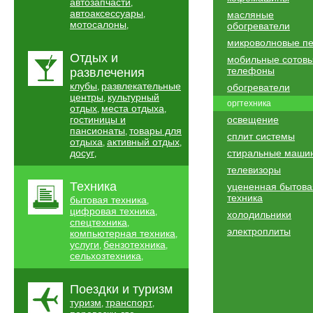
автозапчасти
,
автоаксессуары
,
масляные
мотосалоны
,
обогреватели
микроволновые п
Отдых и
мобильные сотов
телефоны
развлечения
клубы
развлекательные
,
обогреватели
центры
культурный
,
оргтехника
отдых
места отдыха
,
,
гостиницы и
освещение
пансионаты
товары для
,
сплит системы
отдыха
активный отдых
,
,
досуг
стиральные маши
,
телевизоры
Техника
уцененная бытова
техника
бытовая техника
,
цифровая техника
,
холодильники
спецтехника
,
электроплиты
компьютерная техника
,
услуги
бензотехника
,
,
сельхозтехника
,
Поездки и туризм
туризм
транспорт
,
,