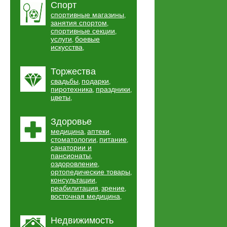
Спорт
спортивные магазины
,
занятия спортом
,
спортивные секции
,
услуги
боевые
,
искусства
,
Торжества
свадьбы
подарки
,
,
пиротехника
праздники
,
,
цветы
,
Здоровье
медицина
аптеки
,
,
стоматологии
питание
,
,
санатории и
пансионаты
,
оздоровление
,
ортопедические товары
,
консультации
,
реабилитация
зрение
,
,
восточная медицина
,
Недвижимость