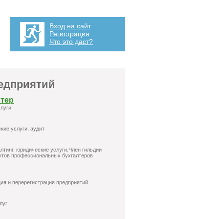
Вход на сайт
Регистрация
Что это даст?
редприятий
тер
слуги
кие услуги, аудит
алтинг, юридические услуги.Член гильдии
утов профессиональных бухгалтеров
ция и перерегистрация предприятий
луг