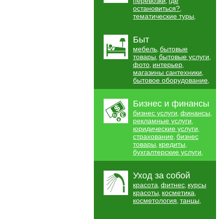
перевозки
где
,
остановиться?
,
тематические туры
,
Быт
мебель
бытовые
,
товары
бытовые услуги
,
,
фото
интерьер
,
,
магазины сантехники
,
бытовое оборудование
,
Бизнес и финансы
бизнес услуги
финансы
,
,
рекламные услуги
,
юридические услуги
,
страхование
бизнес
,
товары
кредиты
,
,
бухгалтерские услуги
,
Уход за собой
красота
фитнес
курсы
,
,
красоты
косметика
,
,
косметология
танцы
,
,