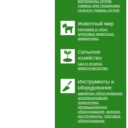
материалы оптом
,
товары для праздника
,
сельхоз товары оптом
,
Животный мир
продажа и уход
,
здоровье животных
,
аквариумы
,
Сельское
хозяйство
сад и огород
,
животноводство
,
Инструменты и
оборудование
швейное оборудование
,
альтернативная
энергетика
,
промышленное
оборудование
крепеж
,
,
инструменты
торговое
,
оборудование
,