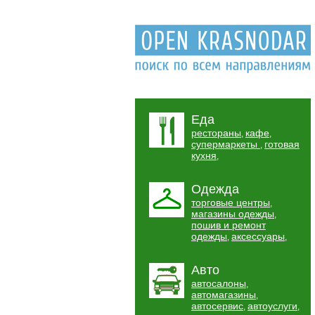
Еда
рестораны
кафе
,
,
супермаркеты
готовая
,
кухня
,
Одежда
торговые центры
,
магазины одежды
,
пошив и ремонт
одежды
аксессуары
,
,
Авто
автосалоны
,
автомагазины
,
автосервис
автоуслуги
,
,