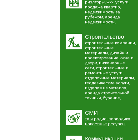
риэлторы
жкх
услуги
,
,
,
продажа квартир
,
недвижимость за
рубежом
аренда
,
недвижимости
,
Строительство
строительные компании
,
строительные
материалы
дизайн и
,
проектирование
окна и
,
двери
инженерные
,
сети
строительные и
,
ремонтные услуги
,
отделочные материалы
,
геодезические услуги
,
изделия из металла
,
аренда строительной
техники
бурение
,
,
СМИ
тв и радио
периодика
,
,
новостные ресурсы
,
Коммуникации