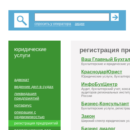
спросить у оператора
акции
юридические
регистрация п
услуги
Ваш Главный Бухгал
Бухгалтерские и юридические у
КраснодарЮрист
Юридические услуги, бухгалтерс
адвокат
ИнфоБухЦентр
ведение дел в судах
Аудит, бухгалтерский учет, конс
аудиторов региональных инстит
ликвидация
России
предприятий
Бизнес-Консультант
нотариус
Бухгалтерские услуги, регистра
операции с
Закон
недвижимостью
Широкий спектр юридических ус
регистрация предприятий
Бизнес диалог