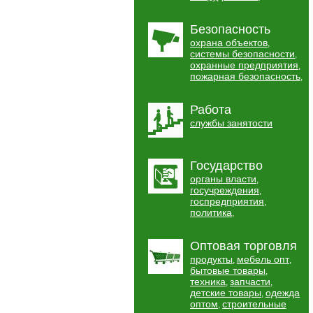
Безопасность
охрана объектов
,
системы безопасности
,
охранные предприятия
,
пожарная безопасность
,
Работа
службы занятости
Государство
органы власти
,
госучреждения
,
госпредприятия
,
политика
,
Оптовая торговля
продукты
мебель опт
,
,
бытовые товары
,
техника
запчасти
,
,
детские товары
одежда
,
оптом
строительные
,