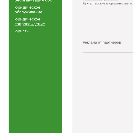
реорганизация ооо
бухгалтерские и юридические ус
юридическое
обслуживание
юридическое
сопровождение
юристы
Реклама от партнеров