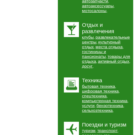
автозапчасти
,
автоаксессуары
,
мотосалоны
,
Отдых и
развлечения
клубы
развлекательные
,
центры
культурный
,
отдых
места отдыха
,
,
гостиницы и
пансионаты
товары для
,
отдыха
активный отдых
,
,
досуг
,
Техника
бытовая техника
,
цифровая техника
,
спецтехника
,
компьютерная техника
,
услуги
бензотехника
,
,
сельхозтехника
,
Поездки и туризм
туризм
транспорт
,
,