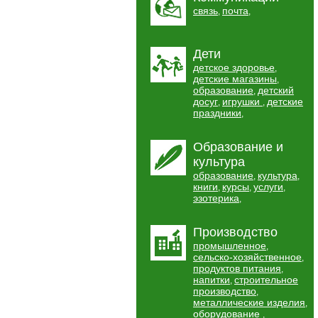
связь
почта
,
,
Дети
детское здоровье
,
детские магазины
,
образование
детский
,
досуг
игрушки
детские
,
,
праздники
,
Образование и
культура
образование
культура
,
,
книги
курсы
услуги
,
,
,
эзотерика
,
Производство
промышленное
,
сельско-хозяйственное
,
продуктов питания
,
напитки
строительное
,
производство
,
металлические изделия
,
оборудование
,