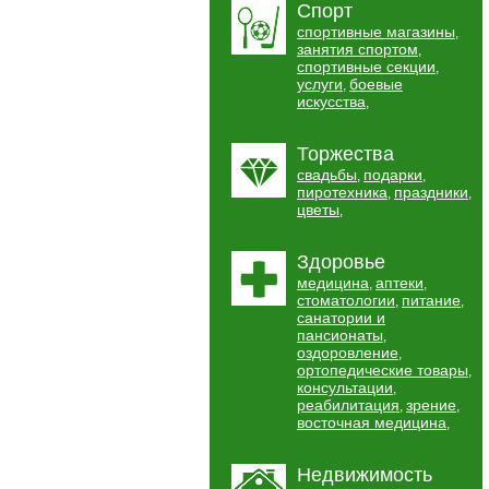
Спорт
спортивные магазины
,
занятия спортом
,
спортивные секции
,
услуги
боевые
,
искусства
,
Торжества
свадьбы
подарки
,
,
пиротехника
праздники
,
,
цветы
,
Здоровье
медицина
аптеки
,
,
стоматологии
питание
,
,
санатории и
пансионаты
,
оздоровление
,
ортопедические товары
,
консультации
,
реабилитация
зрение
,
,
восточная медицина
,
Недвижимость